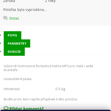
Záruka
2 roky
Položka byla vyprodána...
Dotaz
POPIS
PARAMETRY
DISKUZE
Výborně hodnocená florbalová helma MPS pro malé i velké
brankáře.
nastavitelné páska
Hmotnost
0.5 kg
Buďte první, kdo napíše příspěvek k této položce.
Přidat komentář