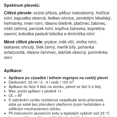
Spektrum plevelů:
Citlivé plevele:
svízel přítula, pěťour maloúborný, hořčice
rolní, kapustka obecná, ředkev ohnice, zemědým lékařský,
heřmánky, rmen rolní, rdesno blešník, ptačinec žabinec,
mléč zelinný, penízek rolní, kopřiva žahavka, kopretina
osenní, kokoška pastuší tobolka a drchnička rolní
Méně citlivé plevele
: pryšce, mák vlčí, violka rolní,
laskavec ohnutý, lilek černý, merlík bílý, pohanka
svlačcovitá, rdesno červivec, starček obecný, pomněnka
rolní
Aplikace:
Aplikace po výsadbě i během vegetace na vzešlý plevel
2
Dávkování: 20 ml / 2 - 4 l vody / 100 m
Aplikace do fáze 9 listů na stonku, plevel ve fázi 2-4 listy
Max. počet aplikací v plodině 1x
OL = AT
K zabránění vzniku rezistence neaplikujte tento přípravek,
stále po sobě bez přerušení ošetřením jiným herbicidem s
odlišným mechanismem účinku.
Při intenzivním slunečním svitu a teplotách vyšších než 23 °C