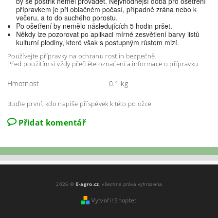
by se postřik neměl provádět. Nejvhodnější doba pro ošetření
přípravkem je při oblačném počasí, případně zrána nebo k
večeru, a to do suchého porostu.
Po ošetření by nemělo následujících 5 hodin pršet.
Někdy lze pozorovat po aplikaci mírné zesvětlení barvy listů
kulturní plodiny, které však s postupným růstem mizí.
Používejte přípravky na ochranu rostlin bezpečně.
Před použitím si vždy přečtěte označení a informace o přípravku.
Hmotnost
0.1 kg
Buďte první, kdo napíše příspěvek k této položce.
Přidat komentář
2026 ©
E-agro.cz
, všechna práva vyhrazena
Vytvořil Shoptet