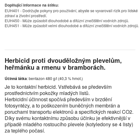
Doplňující informace na štítku:
EUH401 - Dodržujte pokyny pro používání, abyste se vyvarovali rizik pro lidské
zdraví a životní prostředí.
EUH450 - Může způsobit dlouhodobé a difúzní znečištění vodních zdrojů.
EUH451 - Může způsobit velmi dlouhodobé a difúzní znečištění vodních zdrojů.
Herbicid proti dvouděložným plevelům,
heřmánku a rmenu v bramborách.
Účinná látka
: bentazon 480 g/l (40,3 % hmot.)
Je to kontaktní herbicid. Vstřebává se především
prostřednictvím pokožky mladých listů.
Herbicidní účinnost spočívá především v brzdění
fotosyntézy, a to poškozením buněčných membrán a
poruchami transportu elektronů a specifických reakcí CO2.
Díky svému kontaktnímu způsobu účinku je efektivnější v
případě mladého rostoucího plevele (kotyledony se 4 listy)
za teplého počasí.