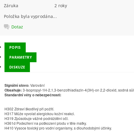
Záruka
2 roky
Položka byla vyprodána...
Dotaz
POPIS
PARAMETRY
DISKUZE
Signální slovo:
Varování
Obsahuje:
3-Isopropyl-1H-2,1,3-benzothiadiazin-4(3H)-on 2,2-dioxid, sodná sůl
Standardní věty o nebezpečnosti:
H302
Zdraví škodlivý při požití.
H317
Může vyvolat alergickou kožní reakci.
H319
Způsobuje vážné podráždění očí.
H361d
Podezření na poškození plodu v těle matky.
H410
Vysoce toxický pro vodní organismy, s dlouhodobými účinky.