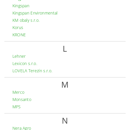
Kingspan
Kingspan Environmental
KM obaly s.r.o.
Korus
KRONE
L
Lehner
Lexicon s.r.o.
LOVELA Terezín s.r.o.
M
Merco
Monsanto
MPS
N
Nera Agro