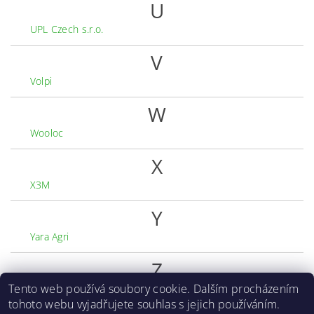
U
UPL Czech s.r.o.
V
Volpi
W
Wooloc
X
X3M
Y
Yara Agri
Z
Tento web používá soubory cookie. Dalším procházením
Zone
tohoto webu vyjadřujete souhlas s jejich používáním.