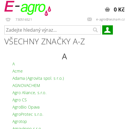
0 Kč
e-agro@seznam.cz
730516521
VŠECHNY ZNAČKY A-Z
A
A
Acme
Adama (Agrovita spol. s r.o.)
AGNOVACHEM
Agro Aliance, s.r.o.
Agro CS
AgroBio Opava
AgroProtec s.r.o.
Agrotop
Agrovápno s.r.o.