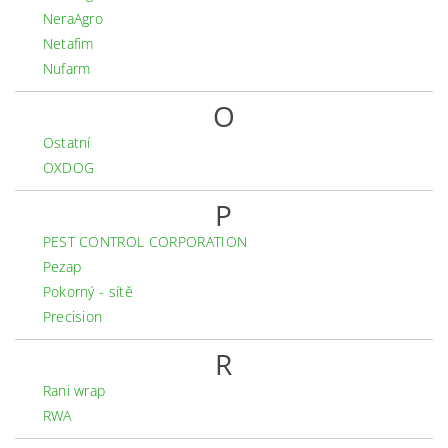
NeraAgro
Netafim
Nufarm
O
Ostatní
OXDOG
P
PEST CONTROL CORPORATION
Pezap
Pokorný - sítě
Precision
R
Rani wrap
RWA