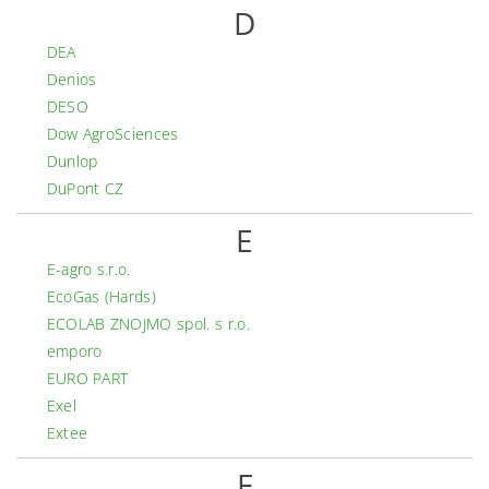
D
DEA
Denios
DESO
Dow AgroSciences
Dunlop
DuPont CZ
E
E-agro s.r.o.
EcoGas (Hards)
ECOLAB ZNOJMO spol. s r.o.
emporo
EURO PART
Exel
Extee
F