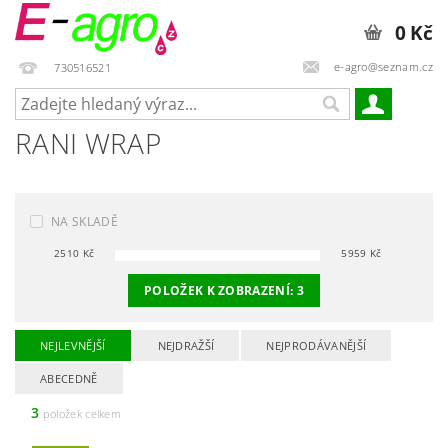
0 Kč
e-agro@seznam.cz
730516521
RANI WRAP
NA SKLADĚ
2510
Kč
5959
Kč
POLOŽEK K ZOBRAZENÍ:
3
NEJLEVNĚJŠÍ
NEJDRAŽŠÍ
NEJPRODÁVANĚJŠÍ
ABECEDNĚ
3
položek celkem