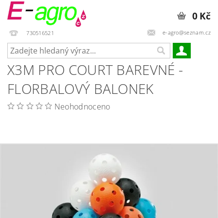
0 Kč
e-agro@seznam.cz
730516521
X3M PRO COURT BAREVNÉ -
FLORBALOVÝ BALONEK
Neohodnoceno