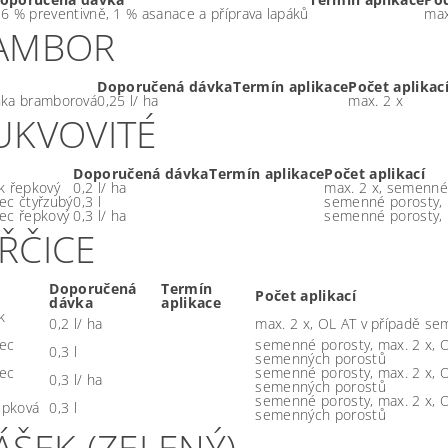
,6 % preventivně, 1 % asanace a příprava lapáků
max
AMBOR
Doporučená dávka
Termín aplikace
Počet aplikac
nka bramborová
0,25 l/ ha
max. 2 x
UKVOVITÉ
Doporučená dávka
Termín aplikace
Počet aplikací
k řepkový
0,2 l/ ha
max. 2 x, semenné
ec čtyřzubý
0,3 l
semenné porosty, 
ec řepkový
0,3 l/ ha
semenné porosty, 
ŘČICE
Doporučená
Termín
Počet aplikací
dávka
aplikace
k
0,2 l/ ha
max. 2 x, OL AT v případě s
ec
semenné porosty, max. 2 x, O
0,3 l
semenných porostů
ec
semenné porosty, max. 2 x, O
0,3 l/ ha
semenných porostů
semenné porosty, max. 2 x, O
řepková
0,3 l
semenných porostů
ÁŠEK (ZELENÝ)