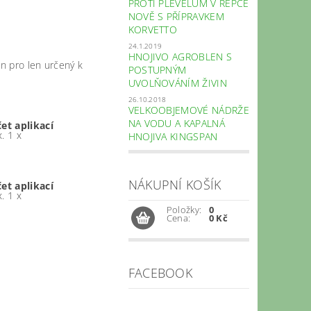
PROTI PLEVELŮM V ŘEPCE
NOVĚ S PŘÍPRAVKEM
KORVETTO
24.1.2019
HNOJIVO AGROBLEN S
en pro len určený k
POSTUPNÝM
UVOLŇOVÁNÍM ŽIVIN
26.10.2018
VELKOOBJEMOVÉ NÁDRŽE
NA VODU A KAPALNÁ
et aplikací
. 1 x
HNOJIVA KINGSPAN
NÁKUPNÍ KOŠÍK
et aplikací
. 1 x
Položky:
0
Cena:
0 Kč
FACEBOOK