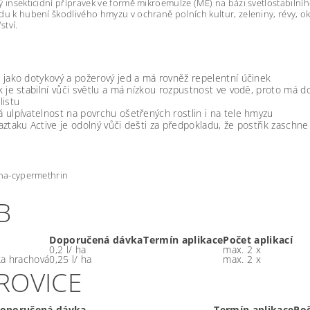
ý insekticidní přípravek ve formě mikroemulze (ME) na bázi svetlostabilní
du k hubení škodlivého hmyzu v ochraně polních kultur, zeleniny, révy, ok
tví.
 jako dotykový a požerový jed a má rovněž repelentní účinek
k je stabilní vůči světlu a má nízkou rozpustnost ve vodě, proto má d
listu
 ulpívatelnost na povrchu ošetřených rostlin i na tele hmyzu
aztaku Active je odolný vůči dešti za předpokladu, že postřik zaschne
pha-cypermethrin
B
Doporučená dávka
Termín aplikace
Počet aplikací
0,2 l/ ha
max. 2 x
a hrachová
0,25 l/ ha
max. 2 x
ROVICE
oporučená dávka
Termín aplikace
Poč