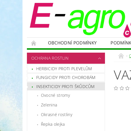
OBCHODNÍ PODMÍNKY
PODMÍNK
NÁDRŽE
HNOJIVA
VELKOOBJEMOVÉ
OCHRANA ROSTLIN
RODENTICIDY - PROTI HLODAVCŮM
OC
HERBICIDY PROTI PLEVELŮM
VA
OCHRANNÉ POMŮCKY A PRACOVNÍ OBLEČENÍ
FUNGICIDY PROTI CHOROBÁM
NÁHRADNÍ DÍLY A SERVIS
VÝPRODEJ ZÁS
INSEKTICIDY PROTI ŠKŮDCŮM
Ovocné stromy
Zelenina
Okrasné rostliny
Řepka olejka