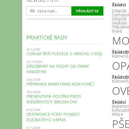
Škůdci
Dřepčík
černono
Dřepčík
olejkový
Třásněn
lnová
MO
PRAKTICKÉ RADY
26.1.2026
Škůdci
D
CORUM ŘEŠÍ PLEVELE V HRACHU A SÓJI
Kůrovci
0
OP
22.10.2025
ZÁSOBNÍKY NA POSYP OD FIRMY
KINGSPAN
Škůdci
D
23.5.2025
Kůrovci
0
PŘÍPRAVEK KARATHANE NEW KONČÍ
OV
18.2.2025
PREVENTIVNÍ POSTŘIK PROTI
KADEŘAVOSTI BROSKVONÍ
Škůdci
Bejlomor
Kohoutek
4.12.2024
DEZINFEKCE PŮDY POMOCÍ
Mšice
PŠE
DUSÍKATÉHO VÁPNA
6.11.2024