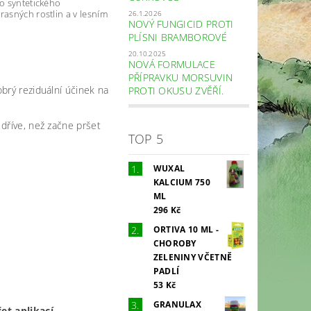
ho syntetického
rasných rostlin a v lesním
26.1.2026
NOVÝ FUNGICID PROTI
PLÍSNI BRAMBOROVÉ
20.10.2025
NOVÁ FORMULACE
PŘÍPRAVKU MORSUVIN
obrý reziduální účinek na
PROTI OKUSU ZVĚŘÍ.
 dříve, než začne pršet
TOP 5
WUXAL
KALCIUM 750
ML
296 Kč
ORTIVA 10 ML -
CHOROBY
ZELENINY VČETNĚ
PADLÍ
53 Kč
GRANULAX
et aplikací