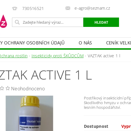
e-agro@seznam.cz
730516521
Y OCHRANY OSOBNÍCH ÚDAJŮ
O NÁS
CENÍK VELK
 VAKY, PYTLE, PLACHTY
POSTŘIKOVAČE
OCHRANA
Ochrana rostlin
Insekticidy proti ŠKŮDCŮM
VAZTAK active 1 l
HRANA DŘEVA
BAZÉNOVÁ CHEMIE
MECHANIZACE
ZTAK ACTIVE 1 L
PRODEJ CIBULE
CHOVATELSKÉ POTŘEBY
PÉ
OB = SLEVY 10-30 %
ZAHRADNÍ POMŮCKY A ZÁVLAHA
Neohodnoceno
Postřikový insekticidní př
škodlivého hmyzu v ochran
lesním hospodářství.
Dostupnost
Vyp