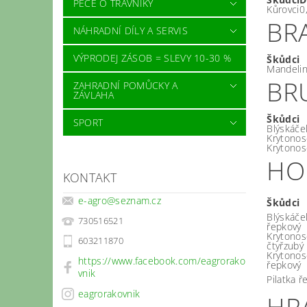
PÉČE O TRÁVNÍKY
Kůrovci
0
BR
NÁHRADNÍ DÍLY A SERVIS
VÝPRODEJ ZÁSOB = SLEVY 10-30 %
Škůdci
Mandeli
BR
ZAHRADNÍ POMŮCKY A
ZÁVLAHA
Škůdci
SPORT
Blýskáče
Krytonos
Krytonos
HO
KONTAKT
e-agro
@
seznam.cz
Škůdci
Blýskáče
730516521
řepkový
Krytonos
603211870
čtyřzubý
Krytonos
https://www.facebook.com/eagrorako
řepkový
vnik
Pilatka 
eagrorakovnik
HR