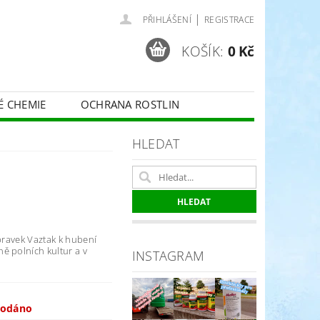
|
PŘIHLÁŠENÍ
REGISTRACE
KOŠÍK:
0 Kč
É CHEMIE
OCHRANA ROSTLIN
 VINNÉ RÉVY - BELCHIM
HLEDAT
ČE O TRÁVNÍKY
SPORT
ípravek Vaztak k hubení
ě polních kultur a v
INSTAGRAM
rodáno