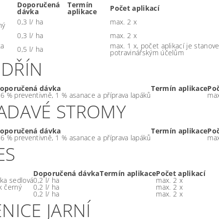
Doporučená
Termín
Počet aplikací
dávka
aplikace
0,3 l/ ha
max. 2 x
hý
0,3 l/ ha
max. 2 x
ka
max. 1 x, počet aplikací je stanov
0,5 l/ ha
potravinářským účelům
DŘÍN
oporučená dávka
Termín aplikace
Poč
,6 % preventivně, 1 % asanace a příprava lapáků
max
ADAVÉ STROMY
oporučená dávka
Termín aplikace
Poč
,6 % preventivně, 1 % asanace a příprava lapáků
max
ES
Doporučená dávka
Termín aplikace
Počet aplikací
ka sedlová
0,2 l/ ha
max. 2 x
 černý
0,2 l/ ha
max. 2 x
0,2 l/ ha
max. 2 x
NICE JARNÍ