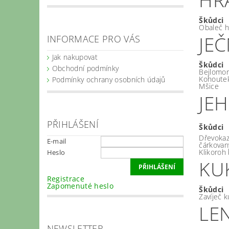
Škůdci
Obaleč h
JE
INFORMACE PRO VÁS
Jak nakupovat
Škůdci
Obchodní podmínky
Bejlomor
Kohoutek
Podmínky ochrany osobních údajů
Mšice
JE
PŘIHLÁŠENÍ
Škůdci
Dřevoka
E-mail
čárkovan
Klikoroh
Heslo
KU
Registrace
Zapomenuté heslo
Škůdci
Zavíječ k
LE
NEWSLETTER