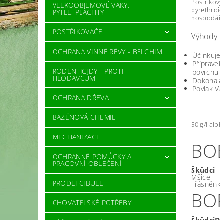
Postřikov
VELKOOBJEMOVÉ VAKY,
pyrethroi
PYTLE, PLACHTY
hospodářs
POSTŘIKOVAČE
Výhody
OCHRANA VINNÉ RÉVY - BELCHIM
Účinkuje
Příprave
RODENTICIDY - PROTI
povrchu 
HLODAVCŮM
Dokonalá
Povlak V
OCHRANA DŘEVA
BAZÉNOVÁ CHEMIE
50 g/l al
MECHANIZACE
BO
OCHRANNÉ POMŮCKY A
PRACOVNÍ OBLEČENÍ
Škůdci
Mšice
PRODEJ CIBULE
Třásněnk
BO
CHOVATELSKÉ POTŘEBY
Škůdci
D