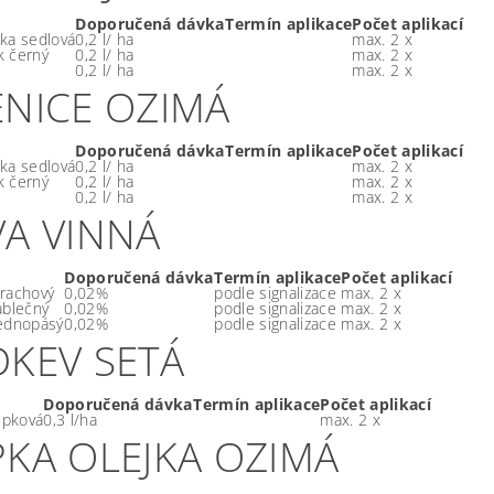
Doporučená dávka
Termín aplikace
Počet aplikací
ka sedlová
0,2 l/ ha
max. 2 x
 černý
0,2 l/ ha
max. 2 x
0,2 l/ ha
max. 2 x
ENICE OZIMÁ
Doporučená dávka
Termín aplikace
Počet aplikací
ka sedlová
0,2 l/ ha
max. 2 x
 černý
0,2 l/ ha
max. 2 x
0,2 l/ ha
max. 2 x
VA VINNÁ
Doporučená dávka
Termín aplikace
Počet aplikací
rachový
0,02%
podle signalizace
max. 2 x
ablečný
0,02%
podle signalizace
max. 2 x
ednopásý
0,02%
podle signalizace
max. 2 x
DKEV SETÁ
Doporučená dávka
Termín aplikace
Počet aplikací
řepková
0,3 l/ha
max. 2 x
PKA OLEJKA OZIMÁ