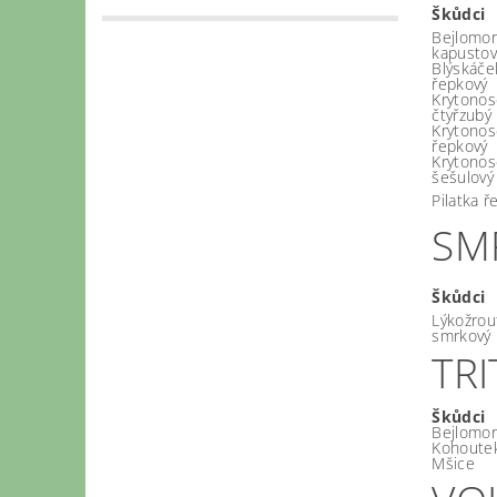
Škůdci
Bejlomor
kapustov
Blýskáče
řepkový
Krytonos
čtyřzubý
Krytonos
řepkový
Krytonos
šešulový
Pilatka 
SM
Škůdci
Lýkožrou
smrkový
TRI
Škůdci
Bejlomor
Kohoutek
Mšice