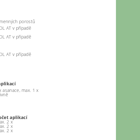
semenných porostů
OL AT v případě
OL AT v případě
OL AT v případě
plikací
x asanace, max. 1 x
ivně
očet aplikací
ax. 2 x
ax. 2 x
ax. 2 x