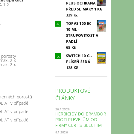
PLUS OCHRANA
. 1 x
PŘED SLIMÁKY 1 KG
329 Kč
TOPAS 100 EC
í
10 ML -
STRUPOVITOST A
PADLÍ
65 Kč
SWITCH 10 G -
 porosty
max. 2 x
PLÍSEŇ ŠEDÁ
max. 2 x
128 Kč
PRODUKTOVÉ
emenných porostů
ČLÁNKY
L AT v případě
26.1.2026
L AT v případě
HERBICIDY DO BRAMBOR
PROTI PLEVELŮM OD
L AT v případě
FIRMY CERTIS BELCHIM
8.1.2026