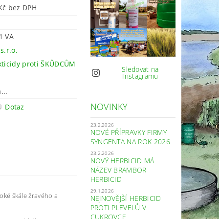
768 Kč bez DPH
1 VA
s.r.o.
kticidy proti ŠKŮDCŮM
Sledovat na
Instagramu
...
NOVINKY
Dotaz
23.2.2026
NOVÉ PŘÍPRAVKY FIRMY
SYNGENTA NA ROK 2026
23.2.2026
NOVÝ HERBICID MÁ
NÁZEV BRAMBOR
HERBICID
29.1.2026
iroké škále žravého a
NEJNOVĚJŠÍ HERBICID
PROTI PLEVELŮ V
CUKROVCE