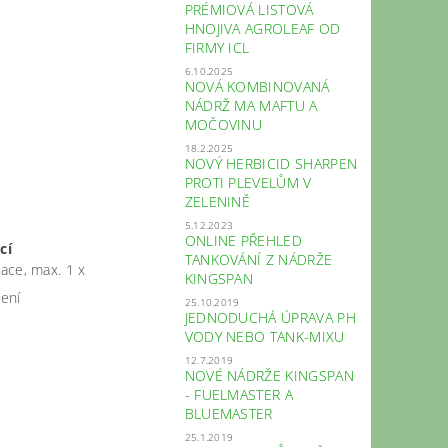
PRÉMIOVÁ LISTOVÁ
HNOJIVA AGROLEAF OD
FIRMY ICL
6.10.2025
NOVÁ KOMBINOVANÁ
NÁDRŽ MA MAFTU A
MOČOVINU
18.2.2025
NOVÝ HERBICID SHARPEN
PROTI PLEVELŮM V
ZELENINĚ
5.12.2023
ONLINE PŘEHLED
cí
TANKOVÁNÍ Z NÁDRŽE
ace, max. 1 x
KINGSPAN
čení
25.10.2019
JEDNODUCHÁ ÚPRAVA PH
VODY NEBO TANK-MIXU
12.7.2019
NOVÉ NÁDRŽE KINGSPAN
- FUELMASTER A
BLUEMASTER
25.1.2019