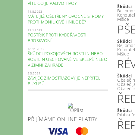
VÍTE CO JE PALIVO HVO?
Škůdci
Bejlomor
11.8.2023
Kohoutek
MÁTE JIŽ OŠETŘENY OVOCNÉ STROMY
Mšice
PROTI MONILIOVÉ HNILOBĚ?
PŠ
23.1.2023
POSTŘIK PROTI KADEŘAVOSTI
BROSKVONÍ
Škůdci
Bejlomor
18.11.2022
Kohoutek
ŠKŮDCI POKOJOVÝCH ROSTLIN NEBO
Mšice
RÉ
ROSTLIN USCHOVANÉ VE SKLEPĚ NEBO
V ZIMNÍ ZAHRADĚ
2.3.2021
Škůdci
ZAVÍJEČ ZIMOSTRÁZOVÝ JE NEPŘÍTEL
Obaleč h
BUXUSŮ
Obaleč j
Obaleč j
ŘE
Škůdci
Pilatka 
PŘIJÍMÁME ONLINE PLATBY
ŘE