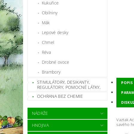
Kukuřice
Obilniny
Mák
Lepové desky
Chmel
Réva
Drobné ovoce
Brambory
STIMULÁTORY, DESIKANTY,
POPIS
REGULÁTORY, POMOCNÉ LÁTKY,
PARAM
OCHRANA BEZ CHEMIE
DISKU
NÁDRŽE
Vaztak Ac
savého hm
HNOJIVA