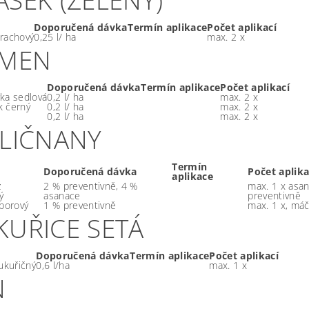
Doporučená dávka
Termín aplikace
Počet aplikací
rachový
0,25 l/ ha
max. 2 x
ČMEN
Doporučená dávka
Termín aplikace
Počet aplikací
ka sedlová
0,2 l/ ha
max. 2 x
 černý
0,2 l/ ha
max. 2 x
0,2 l/ ha
max. 2 x
HLIČNANY
Termín
Doporučená dávka
Počet aplika
aplikace
z
2 % preventivně, 4 %
max. 1 x asan
ý
asanace
preventivně
 borový
1 % preventivně
max. 1 x, má
KUŘICE SETÁ
Doporučená dávka
Termín aplikace
Počet aplikací
ukuřičný
0,6 l/ha
max. 1 x
N