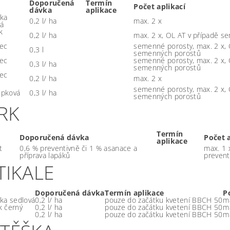
Doporučená
Termín
Počet aplikací
dávka
aplikace
ka
0,2 l/ ha
max. 2 x
á
k
0,2 l/ ha
max. 2 x, OL AT v případě 
ec
semenné porosty, max. 2 x, 
0,3 l
semenných porostů
ec
semenné porosty, max. 2 x, 
0,3 l/ ha
semenných porostů
ec
0,2 l/ ha
max. 2 x
semenné porosty, max. 2 x, 
řepková
0,3 l/ ha
semenných porostů
RK
Termín
Doporučená dávka
Počet a
aplikace
t
0,6 % preventivně či 1 % asanace a
max. 1 
příprava lapáků
prevent
TIKALE
Doporučená dávka
Termín aplikace
P
ka sedlová
0,2 l/ ha
pouze do začátku kvetení BBCH 50
m
 černý
0,2 l/ ha
pouze do začátku kvetení BBCH 50
m
0,2 l/ ha
pouze do začátku kvetení BBCH 50
m