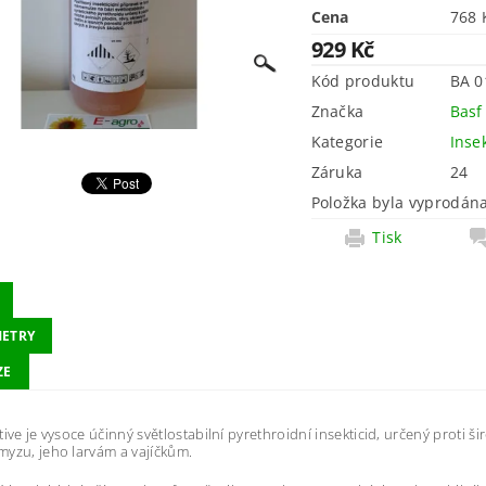
Cena
929 Kč
Kód produktu
BA 0
Značka
Basf 
Kategorie
Inse
Záruka
24
Položka byla vyprodána
Tisk
ETRY
ZE
tive je vysoce účinný světlostabilní pyrethroidní insekticid, určený proti š
yzu, jeho larvám a vajíčkům.