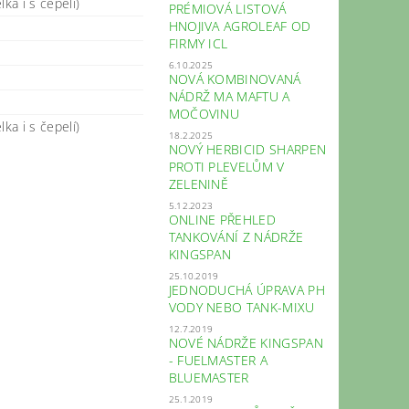
ka i s čepelí)
PRÉMIOVÁ LISTOVÁ
HNOJIVA AGROLEAF OD
FIRMY ICL
6.10.2025
NOVÁ KOMBINOVANÁ
NÁDRŽ MA MAFTU A
MOČOVINU
ka i s čepelí)
18.2.2025
NOVÝ HERBICID SHARPEN
PROTI PLEVELŮM V
ZELENINĚ
5.12.2023
ONLINE PŘEHLED
TANKOVÁNÍ Z NÁDRŽE
KINGSPAN
25.10.2019
JEDNODUCHÁ ÚPRAVA PH
VODY NEBO TANK-MIXU
12.7.2019
NOVÉ NÁDRŽE KINGSPAN
- FUELMASTER A
BLUEMASTER
25.1.2019