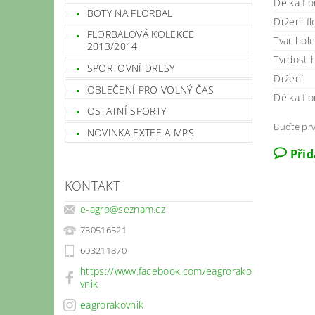
Délka flo
BOTY NA FLORBAL
Držení fl
FLORBALOVÁ KOLEKCE
Tvar hol
2013/2014
Tvrdost 
SPORTOVNÍ DRESY
Držení
OBLEČENÍ PRO VOLNÝ ČAS
Délka flo
OSTATNÍ SPORTY
Buďte prv
NOVINKA EXTEE A MPS
Při
KONTAKT
e-agro
@
seznam.cz
730516521
603211870
https://www.facebook.com/eagrorako
vnik
eagrorakovnik