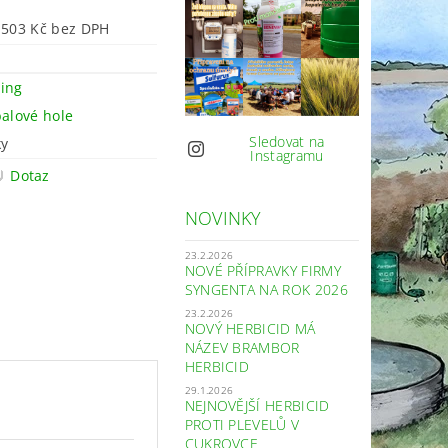
od 1 503 Kč bez DPH
ing
balové hole
Sledovat na
ky
Instagramu
Dotaz
NOVINKY
23.2.2026
NOVÉ PŘÍPRAVKY FIRMY
SYNGENTA NA ROK 2026
23.2.2026
NOVÝ HERBICID MÁ
NÁZEV BRAMBOR
HERBICID
29.1.2026
NEJNOVĚJŠÍ HERBICID
PROTI PLEVELŮ V
CUKROVCE