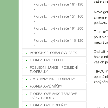
vaše stř
Florbalky - výška hráče 181-190
cm
Nová gen
Florbalky - výška hráče 151-160
zmenše
cm
podlaze.
Florbalky - výška hráče 191-200
TourLit
cm
používá 
Florbalky - výška hráče 110-120
mezi špi
cm
X-shaft
VÝHODNÝ FLORBALOVÝ PACK
hole a n
FLORBALOVÉ ČEPELE
vašich p
POSLEDNÍ ŠANCE - POSLEDNÍ
FLORBALKY
TIPCU
optimáln
OMOTÁVKY PRO FLORBALKY
zahýbání
FLORBALOVÉ MÍČKY
FLORBALOVÉ VAKY, TEAMOVÉ
TAŠKY, BATOHY
FLORBALOVÉ DOPLŇKY