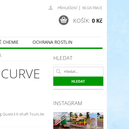
|
PŘIHLÁŠENÍ
REGISTRACE
KOŠÍK:
0 Kč
É CHEMIE
OCHRANA ROSTLIN
 VINNÉ RÉVY - BELCHIM
L
HLEDAT
PCURVE
ČE O TRÁVNÍKY
SPORT
INSTAGRAM
g Quest3 X-shaft TourLite