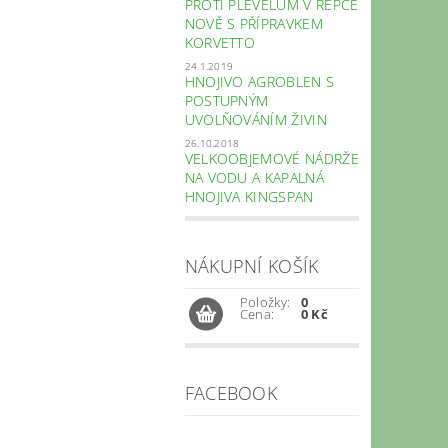
PROTI PLEVELŮM V ŘEPCE
NOVĚ S PŘÍPRAVKEM
KORVETTO
24.1.2019
HNOJIVO AGROBLEN S
POSTUPNÝM
UVOLŇOVÁNÍM ŽIVIN
26.10.2018
VELKOOBJEMOVÉ NÁDRŽE
NA VODU A KAPALNÁ
HNOJIVA KINGSPAN
NÁKUPNÍ KOŠÍK
Položky:
0
Cena:
0 Kč
FACEBOOK