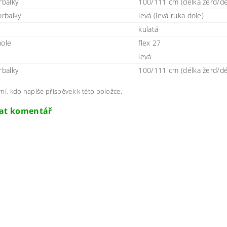
rbalky
100/111 cm (délka žerď/dél
orbalky
levá (levá ruka dole)
e
kulatá
hole
flex 27
levá
rbalky
100/111 cm (délka žerď/dél
ní, kdo napíše příspěvek k této položce.
dat komentář