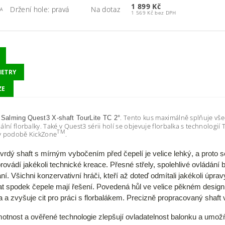
1 899 Kč
Držení hole: pravá
Na dotaz
A
1 569 Kč bez DPH
ETRY
ZE
a
. Tento kus maximálně splňuje vš
Salming Quest3 X-shaft TourLite TC 2°
ální florbalky. Také v Quest3 sérii holí se objevuje florbalka s technologií
TM
v podobě KickZone
.
tvrdý shaft
s mírným vybočením před čepelí je velice lehký, a proto se
rovádí jakékoli technické kreace. Přesné střely, spolehlivé ovládání
í. Všichni konzervativní hráči, kteří až doteď odmítali jakékoli úpravy
at spodek čepele mají řešení. Povedená hůl ve velice pěkném designu
 a zvyšuje cit pro práci s florbalákem. Precizně propracovaný shaft 
otnost a ověřené technologie zlepšují ovladatelnost balonku a umožň