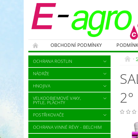
OBCHODNÍ PODMÍNKY
PODMÍNK
NÁDRŽE
HNOJIVA
VELKOOBJEMOVÉ
OCHRANA ROSTLIN
RODENTICIDY - PROTI HLODAVCŮM
OC
SA
NÁDRŽE
OCHRANNÉ POMŮCKY A PRACOVNÍ OBLEČENÍ
HNOJIVA
NÁHRADNÍ DÍLY A SERVIS
VÝPRODEJ ZÁS
2°
VELKOOBJEMOVÉ VAKY,
PYTLE, PLACHTY
POSTŘIKOVAČE
OCHRANA VINNÉ RÉVY - BELCHIM