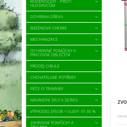
RODENTICIDY - PROTI
HLODAVCŮM
OCHRANA DŘEVA
BAZÉNOVÁ CHEMIE
MECHANIZACE
OCHRANNÉ POMŮCKY A
PRACOVNÍ OBLEČENÍ
PRODEJ CIBULE
CHOVATELSKÉ POTŘEBY
PÉČE O TRÁVNÍKY
NÁHRADNÍ DÍLY A SERVIS
ZVO
VÝPRODEJ ZÁSOB = SLEVY 10-30 %
1047/LE
ZAHRADNÍ POMŮCKY A
ZÁVLAHA