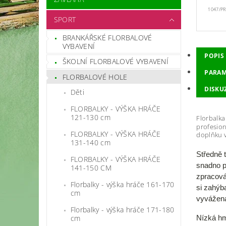
1047/PR
SPORT
BRANKÁŘSKÉ FLORBALOVÉ
VYBAVENÍ
POPIS
ŠKOLNÍ FLORBALOVÉ VYBAVENÍ
PARAM
FLORBALOVÉ HOLE
DISKU
Děti
FLORBALKY - VÝŠKA HRÁČE
121-130 cm
Florbalk
profesion
FLORBALKY - VÝŠKA HRÁČE
doplňku 
131-140 cm
Středně 
FLORBALKY - VÝŠKA HRÁČE
snadno p
141-150 CM
zpracován
Florbalky - výška hráče 161-170
si zahýb
cm
vyvážena
Florbalky - výška hráče 171-180
cm
Nízká hm