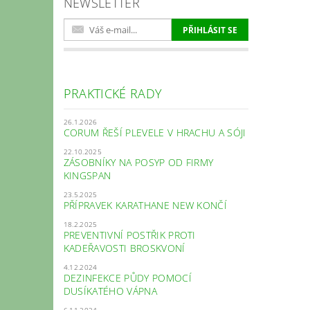
NEWSLETTER
PRAKTICKÉ RADY
26.1.2026
CORUM ŘEŠÍ PLEVELE V HRACHU A SÓJI
22.10.2025
ZÁSOBNÍKY NA POSYP OD FIRMY
KINGSPAN
23.5.2025
PŘÍPRAVEK KARATHANE NEW KONČÍ
18.2.2025
PREVENTIVNÍ POSTŘIK PROTI
KADEŘAVOSTI BROSKVONÍ
4.12.2024
DEZINFEKCE PŮDY POMOCÍ
DUSÍKATÉHO VÁPNA
6.11.2024