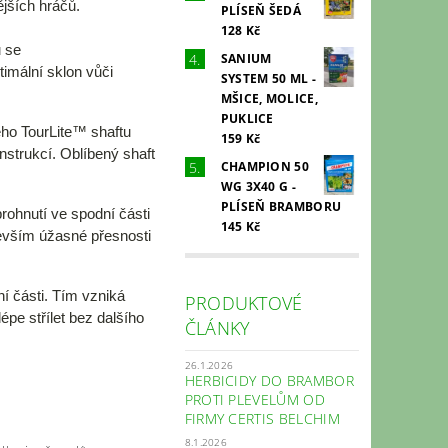
ějších hráčů.
PLÍSEŇ ŠEDÁ
128 Kč
 se
SANIUM
timální sklon vůči
SYSTEM 50 ML -
MŠICE, MOLICE,
PUKLICE
ého TourLite™ shaftu
159 Kč
nstrukcí. Oblíbený shaft
CHAMPION 50
WG 3X40 G -
PLÍSEŇ BRAMBORU
ohnutí ve spodní části
145 Kč
evším úžasné přesnosti
ní části. Tím vzniká
PRODUKTOVÉ
pe střílet bez dalšího
ČLÁNKY
26.1.2026
HERBICIDY DO BRAMBOR
PROTI PLEVELŮM OD
FIRMY CERTIS BELCHIM
8.1.2026