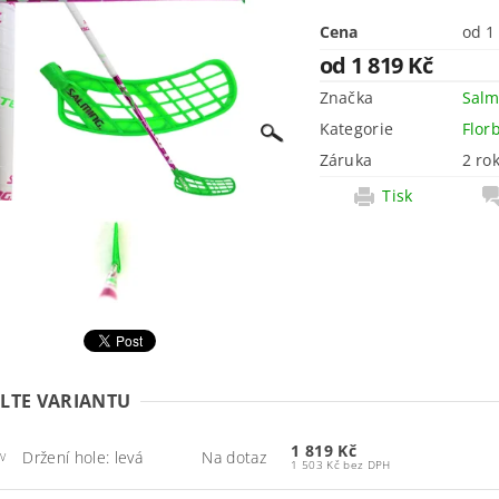
Cena
od 1 819 Kč
Značka
Salm
Kategorie
Flor
Záruka
2 ro
Tisk
LTE VARIANTU
1 819 Kč
Držení hole: levá
Na dotaz
V
1 503 Kč bez DPH