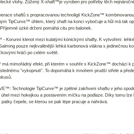
elecké vlohy. Zúžený
X-shaft™
je vyroben pro potřeby těch nejnáročn
erace shaftů s propracovanou technoligií
KickZone™
kombinovanou
ným
TipCurve™
úhlem, který shaft na konci vybočuje a hůl má tak op
 Příjemné úzké držení pomáhá citu pro balonek.
e™
- Korunní klenot mezi kulatými kónickými shafty. K vytvoření lehk
Salming pouze nejkvalitnější lehká karbonová vlákna s jedinečnou ko
čkovými hráči po celém světě.
™
má mimořádný efekt, při kterém v souhře s KickZone™ dochází k pr
áslednému "vykopnutí". To dopomáhá k mnohem prudší střele a před
okusů.
RVE™
: Technologie TipCurve™ je zpětné zakřivení shaftu v jeho spod
í úhel mezi hokejkou a postavením míčku na podlaze. Díky tomu lze lé
 patky čepele, se kterou se pak lépe pracuje a nahrává.