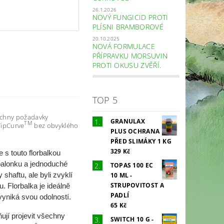
26.1.2026
NOVÝ FUNGICID PROTI
PLÍSNI BRAMBOROVÉ
20.10.2025
NOVÁ FORMULACE
PŘÍPRAVKU MORSUVIN
PROTI OKUSU ZVĚŘÍ.
TOP 5
echny požadavky
GRANULAX
TM
 TipCurve
bez obvyklého
PLUS OCHRANA
PŘED SLIMÁKY 1 KG
329 Kč
 s touto florbalkou
 balonku a jednoduché
TOPAS 100 EC
 shaftu, ale byli zvyklí
10 ML -
STRUPOVITOST A
. Florbalka je ideálně
PADLÍ
vyniká svou odolností.
65 Kč
ují projevit všechny
SWITCH 10 G -