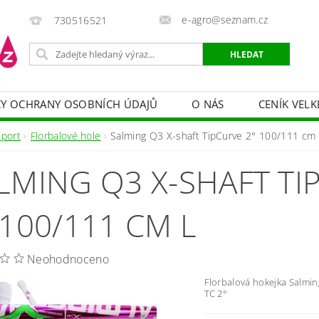
e-agro@seznam.cz
730516521
Y OCHRANY OSOBNÍCH ÚDAJŮ
O NÁS
CENÍK VELK
 VAKY, PYTLE, PLACHTY
POSTŘIKOVAČE
OCHRANA
Sport
Florbalové hole
Salming Q3 X-shaft TipCurve 2° 100/111 cm 
HRANA DŘEVA
BAZÉNOVÁ CHEMIE
MECHANIZACE
LMING Q3 X-SHAFT TI
PRODEJ CIBULE
CHOVATELSKÉ POTŘEBY
PÉ
OB = SLEVY 10-30 %
ZAHRADNÍ POMŮCKY A ZÁVLAHA
 100/111 CM L
Neohodnoceno
Florbalová hokejka
Salmin
TC 2°