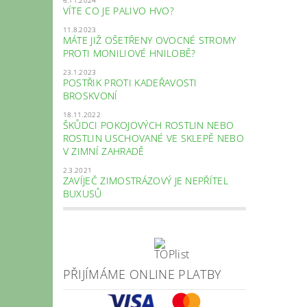
VÍTE CO JE PALIVO HVO?
11.8.2023
MÁTE JIŽ OŠETŘENY OVOCNÉ STROMY
PROTI MONILIOVÉ HNILOBĚ?
23.1.2023
POSTŘIK PROTI KADEŘAVOSTI
BROSKVONÍ
18.11.2022
ŠKŮDCI POKOJOVÝCH ROSTLIN NEBO
ROSTLIN USCHOVANÉ VE SKLEPĚ NEBO
V ZIMNÍ ZAHRADĚ
2.3.2021
ZAVÍJEČ ZIMOSTRÁZOVÝ JE NEPŘÍTEL
BUXUSŮ
PŘIJÍMÁME ONLINE PLATBY