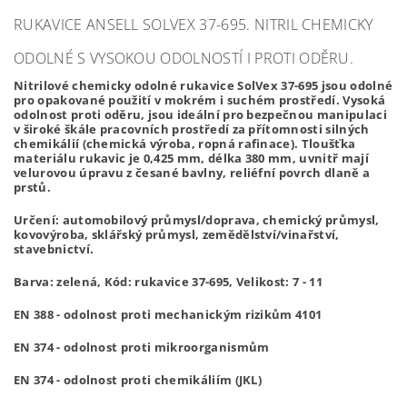
RUKAVICE ANSELL SOLVEX 37-695. NITRIL CHEMICKY
ODOLNÉ S VYSOKOU ODOLNOSTÍ I PROTI ODĚRU.
Nitrilové chemicky odolné rukavice SolVex 37-695 jsou odolné
pro opakované použití v mokrém i suchém prostředí. Vysoká
odolnost proti oděru, jsou ideální pro bezpečnou manipulaci
v široké škále pracovních prostředí za přítomnosti silných
chemikálií (chemická výroba, ropná rafinace). Tloušťka
materiálu rukavic je 0,425 mm, délka 380 mm, uvnitř mají
velurovou úpravu z česané bavlny, reliéfní povrch dlaně a
prstů.
Určení: automobilový průmysl/doprava, chemický průmysl,
kovovýroba, sklářský průmysl, zemědělství/vinařství,
stavebnictví.
Barva: zelená, Kód: rukavice 37-695, Velikost: 7 - 11
EN 388 - odolnost proti mechanickým rizikům 4101
EN 374 - odolnost proti mikroorganismům
EN 374 - odolnost proti chemikáliím (JKL)