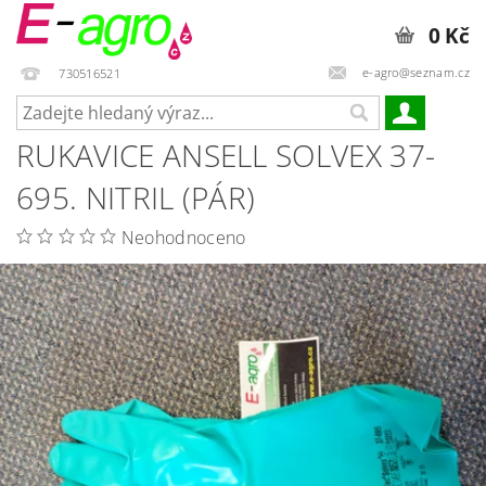
0 Kč
e-agro@seznam.cz
730516521
RUKAVICE ANSELL SOLVEX 37-
695. NITRIL (PÁR)
Neohodnoceno