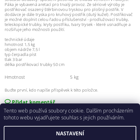
Páka je vybavená aretací pro trvalý provoz. Ze sériové výroby je
postřikovač osazený štěrbinovou tryskou pro plošný postřik. V
dodávce je dále tryska pro kruhový postřik (dutý kužel). Postřikovač
je možné doplnit celou řadou příslušenství - prodlužovací trubky,
teleskopické trubky, kryty postřiku, tvary trysek - které usnadňuje a
rozšiřuje jeho možnosti použití.
technické údaje
hmotnost 1,5 kg
objem nádrže 7,5 l
typ čerpadla píst
tlak 3 bar
délka postřikovací trubky 50 cm
Hmotnost
5 kg
Buďte první, kdo napíše příspěvek k této položce.
Přidat komentář
Tento web používá soubory cookie. Dalším procházením
tohoto webu vyjadřujete souhlas s jejich používáním.
NASTAVENÍ