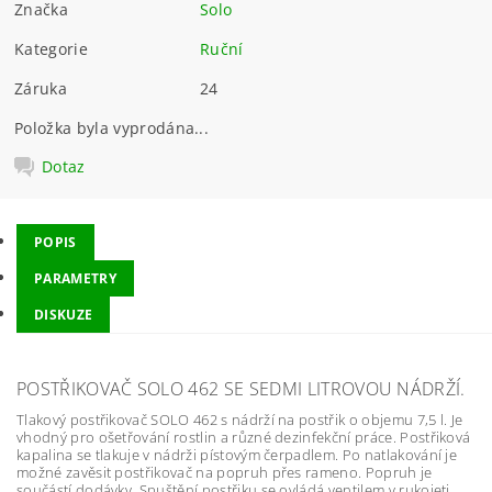
Značka
Solo
Kategorie
Ruční
Záruka
24
Položka byla vyprodána...
Dotaz
POPIS
PARAMETRY
DISKUZE
POSTŘIKOVAČ SOLO 462 SE SEDMI LITROVOU NÁDRŽÍ.
Tlakový postřikovač SOLO 462 s nádrží na postřik o objemu 7,5 l. Je
vhodný pro ošetřování rostlin a různé dezinfekční práce. Postřiková
kapalina se tlakuje v nádrži pístovým čerpadlem. Po natlakování je
možné zavěsit postřikovač na popruh přes rameno. Popruh je
součástí dodávky. Spuštění postřiku se ovládá ventilem v rukojeti.