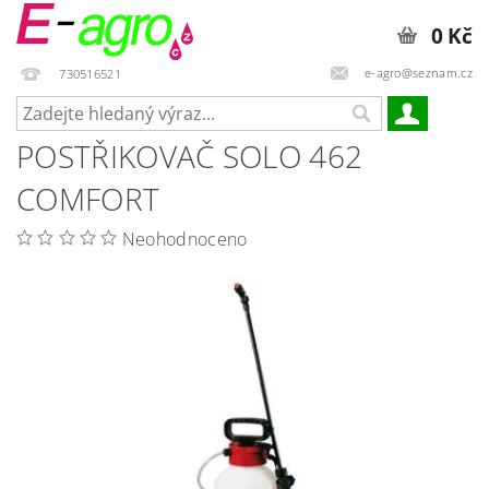
0 Kč
e-agro@seznam.cz
730516521
POSTŘIKOVAČ SOLO 462
COMFORT
Neohodnoceno