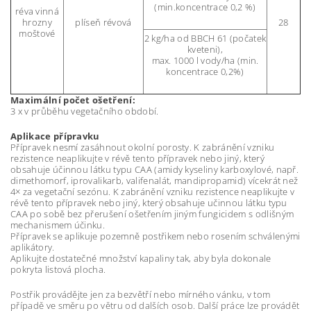
(min.koncentrace 0,2 %)
réva vinná
hrozny
plíseň révová
28
moštové
2 kg/ha od BBCH 61 (počatek
kveteni),
max. 1000 l vody/ha (min.
koncentrace 0,2%)
Maximální počet ošetření:
3 x v průběhu vegetačního období.
Aplikace přípravku
Přípravek nesmí zasáhnout okolní porosty. K zabránění vzniku
rezistence neaplikujte v révě tento přípravek nebo jiný, který
obsahuje účinnou látku typu CAA (amidy kyseliny karboxylové, např.
dimethomorf, iprovalikarb, valifenalát, mandipropamid) vícekrát než
4× za vegetační sezónu. K zabránění vzniku rezistence neaplikujte v
révě tento přípravek nebo jiný, který obsahuje učinnou látku typu
CAA po sobě bez přerušení ošetřením jiným fungicidem s odlišným
mechanismem účinku.
Přípravek se aplikuje pozemně postřikem nebo rosením schválenými
aplikátory.
Aplikujte dostatečné množství kapaliny tak, aby byla dokonale
pokryta listová plocha.
Postřik provádějte jen za bezvětří nebo mírného vánku, v tom
případě ve směru po větru od dalších osob. Další práce lze provádět