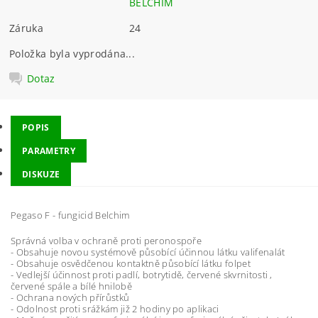
BELCHIM
Záruka
24
Položka byla vyprodána...
Dotaz
POPIS
PARAMETRY
DISKUZE
Pegaso F - fungicid Belchim
Správná volba v ochraně proti peronospoře
- Obsahuje novou systémově působící účinnou látku valifenalát
- Obsahuje osvědčenou kontaktně působící látku folpet
- Vedlejší účinnost proti padlí, botrytidě, červené skvrnitosti ,
červené spále a bílé hnilobě
- Ochrana nových přírůstků
- Odolnost proti srážkám již 2 hodiny po aplikaci