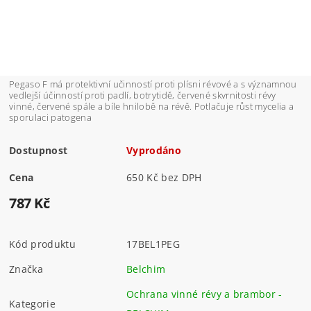
Pegaso F má protektivní učinností proti plísni révové a s významnou
vedlejší účinností proti padlí, botrytidě, červené skvrnitosti révy
vinné, červené spále a bíle hnilobě na révě. Potlačuje růst mycelia a
sporulaci patogena
Dostupnost
Vyprodáno
Cena
650 Kč bez DPH
787 Kč
Kód produktu
17BEL1PEG
Značka
Belchim
Ochrana vinné révy a brambor -
Kategorie