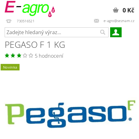
0 Kč
e-agro@seznam.cz
730516521
PEGASO F 1 KG
5 hodnocení
Novinka