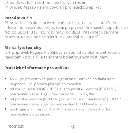
až po důkladném oschnutí ošetřených rostlin.
Přípravek Pegaso F není povolen pro leteckou aplikaci.
Poznámka č.1
Přípravek se aplikuje preventivně podle signalizace, infekčního
infekčniho tlaku nebo nejpozději při prvních příznacich napadení ve
fázi od BBCH 13 (3 listy rozvinuty) do BBCH 79 (konec uzavíráni
hroznů). Réva vinná se ošetřuje v interval 10–14 dní.
Rizika fytotoxicity
Je-li přípravek Pegaso F aplikován v souladu s platnou etiketou a
návodem k použití, je tolerantni k ošetřovanym rostlinám.
Praktické informace pro aplikaci
aplikujte preventivně podle signalizace , infekčního tlaku nebo
nejpozději při prvních příznacích napadení
od rozvinutých 3 listů (BBCH 13) do počátku kvetení (BBCH 61)
používáme dávku 1 kg - maximálně 500 l
vody/ha
od počátku kvetení (BBCH 61) do konce uzavírání hroznů (BBCH 71)
používáme dávku 2 kg/ha - maximálně 1 000 l vody/ha
ošetřujeme v intervalu 10-14 dní na základě infekčního tlaku,
maximálně 3 x za sezónu
Hmotnost
1 kg