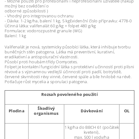
- Možné použití pro profesionální i neprofesionální uživatele (nákup
možný bez osvědčení o
odborné způsobilosti )
- Vhodný pro integrovanou ochranu
- Dávka: 1-2 kg/ha, balení 1 kg, 5 kgEvidenční číslo přípravku: 4778-0
Účinná látka: valifenalát 60 g/kg + folpet 480 g/kg
Formulace: vodorozpustné granule (WG)
Balení: 1 kg
Valifenalát je nová, systemicky působíci látka, která inhibuje tvorbu
buněčných stěn patogena. Látka má preventivní, kurativní,
eradikativní a antispolurační vlastnosti.
Působí proti houbám třídy Oomycetes.
Folpet je kontaktní fungicidní látka s protektivní učinností proti plísni
révové a s významnou vedlejší účinností proti padlí, botrytidě,
červené skvrnitosti révy vinné, červené spále a bíle hnilobě na révě.
Potlačuje růst mycelia a sporulaci patogena.
Rozsah povoleného použití
Škodlivý
Plodina
Dávkování
OL
organismus
1 kg/ha do BBCH 61 (počátek
kvetení),
max. 500 l vody/ha