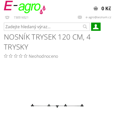
0 Kč
e-agro@seznam.cz
730516521
NOSNÍK TRYSEK 120 CM, 4
TRYSKY
Neohodnoceno