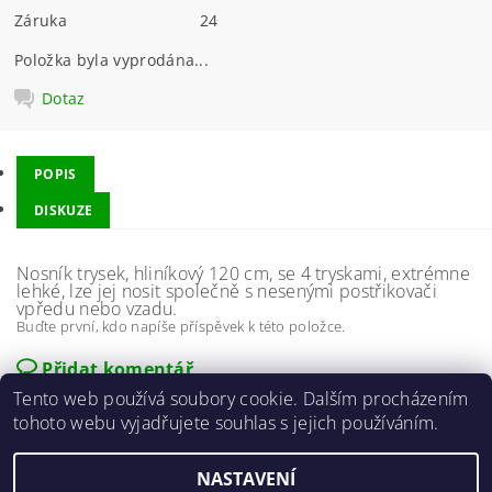
Záruka
24
Položka byla vyprodána...
Dotaz
POPIS
DISKUZE
Nosník trysek, hliníkový 120 cm, se 4 tryskami, extrémne
lehké, lze jej nosit společně s nesenými postřikovači
vpředu nebo vzadu.
Buďte první, kdo napíše příspěvek k této položce.
Přidat komentář
Tento web používá soubory cookie. Dalším procházením
tohoto webu vyjadřujete souhlas s jejich používáním.
NASTAVENÍ