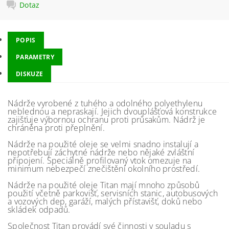
Dotaz
POPIS
PARAMETRY
DISKUZE
Nádrže vyrobené z tuhého a odolného polyethylenu
neblednou a nepraskají. Jejich dvouplášťová konstrukce
zajišťuje výbornou ochranu proti průsakům. Nádrž je
chráněna proti přeplnění.
Nádrže na použité oleje se velmi snadno instalují a
nepotřebují záchytné nádrže nebo nějaké zvláštní
připojení. Speciálně profilovaný vtok omezuje na
minimum nebezpečí znečištění okolního prostředí.
Nádrže na použité oleje Titan mají mnoho způsobů
použití včetně parkovišť, servisních stanic, autobusových
a vozových dep, garáží, malých přístavišť, doků nebo
skládek odpadů.
Společnost Titan provádí své činnosti v souladu s