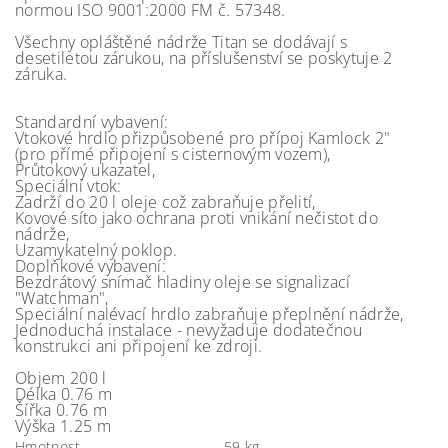
normou ISO 9001:2000 FM č. 57348.
Všechny opláštěné nádrže Titan se dodávají s
desetiletou zárukou, na příslušenství se poskytuje 2
záruka.
Standardní vybavení:
Vtokové hrdlo přizpůsobené pro přípoj Kamlock 2"
(pro přímé připojení s cisternovým vozem),
Průtokový ukazatel,
Speciální vtok:
Zadrží do 20 l oleje což zabraňuje přelití,
Kovové síto jako ochrana proti vnikání nečistot do
nádrže,
Uzamykatelný poklop.
Doplňkové vybavení:
Bezdrátový snímač hladiny oleje se signalizací
"Watchman",
Speciální nalévací hrdlo zabraňuje přeplnění nádrže,
Jednoduchá instalace - nevyžaduje dodatečnou
konstrukci ani připojení ke zdroji.
Objem 200 l
Délka 0.76 m
Šířka 0.76 m
Výška 1.25 m
Hmotnost
59 kg