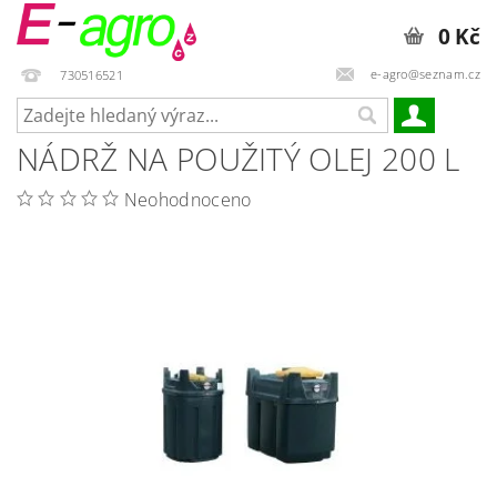
0 Kč
e-agro@seznam.cz
730516521
NÁDRŽ NA POUŽITÝ OLEJ 200 L
Neohodnoceno