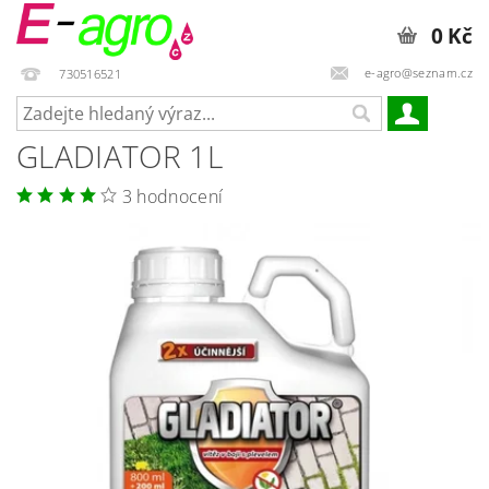
0 Kč
e-agro@seznam.cz
730516521
GLADIATOR 1L
3 hodnocení