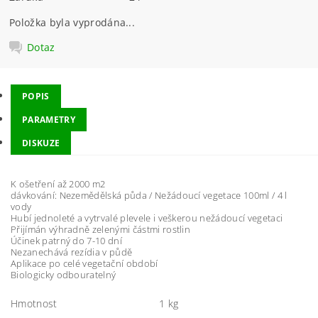
Položka byla vyprodána...
Dotaz
POPIS
PARAMETRY
DISKUZE
K ošetření až 2000 m2
dávkování: Nezemědělská půda / Nežádoucí vegetace 100ml / 4 l
vody
Hubí jednoleté a vytrvalé plevele i veškerou nežádoucí vegetaci
Přijímán výhradně zelenými částmi rostlin
Účinek patrný do 7-10 dní
Nezanechává rezídia v půdě
Aplikace po celé vegetační období
Biologicky odbouratelný
Hmotnost
1 kg