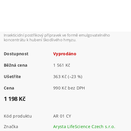
Insekticidní postřikový přípravek ve formě emulgovatelného
koncentrátu k hubení škodlivého hmyzu.
Dostupnost
Vyprodáno
Běžná cena
1 561 Kč
Ušetříte
363 Kč
(–23 %)
Cena
990 Kč bez DPH
1 198 Kč
Kód produktu
AR 01 CY
Značka
Arysta LifeScience Czech s.r.o.