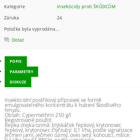
Kategorie
Insekticidy proti ŠKŮDCŮM
Záruka
24
Položka byla vyprodána...
Dotaz
POPIS
PARAMETRY
DISKUZE
Insekticidní postřikový přípravek ve formě
emulgovatelného koncentrátu k hubení škodlivého
hmyzu.
Obsah: Cypermethrin 250 g/l
Registrované použití:
Řepka olejka ozimá: blýskáček řepkový, krytonosec
řepkový, krytonosec čtyřzubý: 0,1 l/ha, podle signalizace
Ječmen jarní, ječmen ozimý, oves setý: kohoutci, mšice: