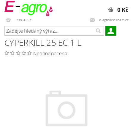
0 Kč
e-agro@seznam.cz
730516521
CYPERKILL 25 EC 1 L
Neohodnoceno