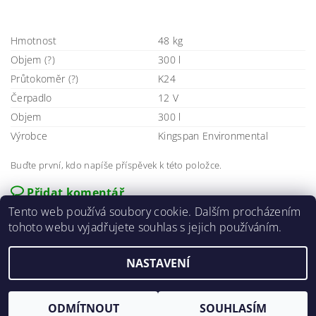
Hmotnost
48 kg
Objem (?)
300 l
Průtokoměr (?)
K24
Čerpadlo
12 V
Objem
300 l
Výrobce
Kingspan Environmental
Buďte první, kdo napíše příspěvek k této položce.
Přidat komentář
Tento web používá soubory cookie. Dalším procházením
tohoto webu vyjadřujete souhlas s jejich používáním.
NASTAVENÍ
2026 ©
E-agro.cz
, všechna práva vyhrazena
Vytvořil Shoptet
ODMÍTNOUT
SOUHLASÍM