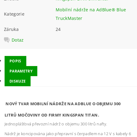
Mobilní nádrže na AdBlue® Blue
Kategorie
TruckMaster
Záruka
24
Dotaz
POPIS
PARAMETRY
DISKUZE
NOVÝ TVAR MOBILNÍ NÁDRŽE NA ADBLUE O OBJEMU 300
.
LITRŮ MOČOVINY OD FIRMY KINGSPAN TITAN
Jednoplášťová převozní nádrž o objemu 300 litrů nafty.
Nádrž je koncipována jako přepravní s čerpadlem na 12 V s kabely 6