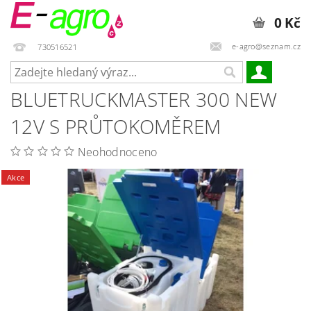
0 Kč
e-agro@seznam.cz
730516521
BLUETRUCKMASTER 300 NEW
12V S PRŮTOKOMĚREM
Neohodnoceno
Akce