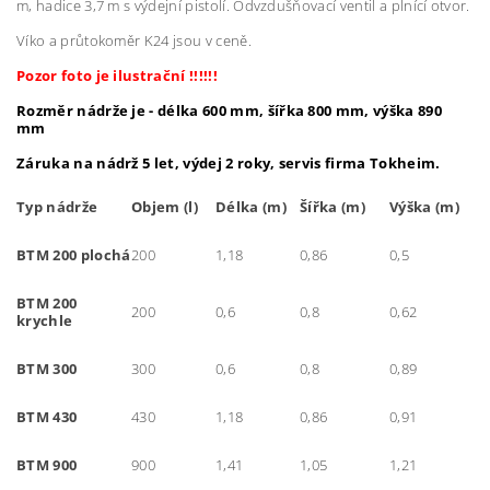
m, hadice 3,7 m s výdejní pistolí. Odvzdušňovací ventil a plnící otvor.
Víko a průtokoměr K24 jsou v ceně.
Pozor foto je ilustrační !!!!!!
Rozměr nádrže je - délka 600 mm, šířka 800 mm, výška 890
mm
Záruka na nádrž 5 let, výdej 2 roky, servis firma Tokheim.
Typ nádrže
Objem (l)
Délka (m)
Šířka (m)
Výška (m)
BTM 200 plochá
200
1,18
0,86
0,5
BTM 200
200
0,6
0,8
0,62
krychle
BTM 300
300
0,6
0,8
0,89
BTM 430
430
1,18
0,86
0,91
BTM 900
900
1,41
1,05
1,21