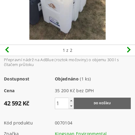
1
z 2
Přepravní nádrž na AdBlue (roztok močoviny) o objemu 300 l s
čítačem průtoku
Dostupnost
Objednáno
(1 ks)
Cena
35 200 Kč bez DPH
42 592 Kč
Kód produktu
0070104
Značka
Kingspan Environmental