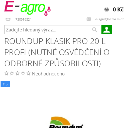
0 Kč
e-agro@seznam.cz
730516521
ROUNDUP KLASIK PRO 20 L
PROFI (NUTNÉ OSVĚDČENÍ O
ODBORNÉ ZPŮSOBILOSTI)
Neohodnoceno
Tip