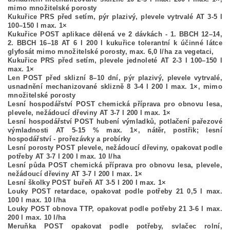
mimo množitelské porosty
Kukuřice PRS před setím, pýr plazivý, plevele vytrvalé AT 3-5 l
100–150 l max. 1×
Kukuřice POST aplikace dělená ve 2 dávkách - 1. BBCH 12–14,
2. BBCH 16–18 AT 6 l 200 l kukuřice tolerantní k účinné látce
glyfosát mimo množitelské porosty, max. 6,0 l/ha za vegetaci,
Kukuřice PRS před setím, plevele jednoleté AT 2-3 l 100–150 l
max. 1×
Len POST před sklizní 8–10 dní, pýr plazivý, plevele vytrvalé,
usnadnění mechanizované sklizně 8 3-4 l 200 l max. 1×, mimo
množitelské porosty
Lesní hospodářství POST chemická příprava pro obnovu lesa,
plevele, nežádoucí dřeviny AT 3-7 l 200 l max. 1×
Lesní hospodářství POST hubení výmladků, potlačení pařezové
výmladnosti AT 5-15 % max. 1×, nátěr, postřik; lesní
hospodářství - prořezávky a probírky
Lesní porosty POST plevele, nežádoucí dřeviny, opakovat podle
potřeby AT 3-7 l 200 l max. 10 l/ha
Lesní půda POST chemická příprava pro obnovu lesa, plevele,
nežádoucí dřeviny AT 3-7 l 200 l max. 1×
Lesní školky POST buřeň AT 3-5 l 200 l max. 1×
Louky POST retardace, opakovat podle potřeby 21 0,5 l max.
100 l max. 10 l/ha
Louky POST obnova TTP, opakovat podle potřeby 21 3-6 l max.
200 l max. 10 l/ha
Meruňka POST opakovat podle potřeby, svlačec rolní,