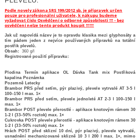
PLEVELŮ.
Podle novely zákona SRS 199/2012 sb. je přípravek určen
pouze pro profesionální uživatele, k nákupu budeme
vyžadovat číslo Osvědčení o odborné způsobilosti !!! - bez
osvědčení nelze tento produkt koupit !!!!!!
Jak už napovídá název je to opravdu klasika mezi glyphosáty a
tím pádem jeden z nejvíce používaných přípravků na totální
postřik plevelů.
Obsah:
360 g/l
Registrované použití přípravku:
Plodina Termín aplikace OL Dávka Tank mix Postřiková
kapalina Poznámka
Pozemně Letecky
Brambor PRS před setím, pýr plazivý, plevele vytrvalé AT 3-5 l
100–150 l max. 1×
Brambor PRS před setím, plevele jednoleté AT 2-3 l 100–150 l
max. 1×
Brambor POST plevele přerostlé - aplikace knotovým rámem 30
1-2 l (33–50% roztok) max. 1×
Cukrovka POST plevele přerostlé - aplikace knotovým rámem 30
1-2 l (33–50% roztok) max. 1×
Hrách POST před sklizní 10 dní, pýr plazivý, plevele vytrvalé,
usnadnění mechanizované sklizně 10 3 l 200 l max. 1×, mimo