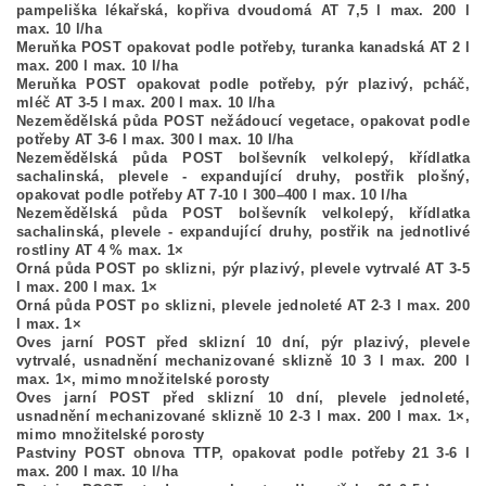
pampeliška lékařská, kopřiva dvoudomá AT 7,5 l max. 200 l
max. 10 l/ha
Meruňka POST opakovat podle potřeby, turanka kanadská AT 2 l
max. 200 l max. 10 l/ha
Meruňka POST opakovat podle potřeby, pýr plazivý, pcháč,
mléč AT 3-5 l max. 200 l max. 10 l/ha
Nezemědělská půda POST nežádoucí vegetace, opakovat podle
potřeby AT 3-6 l max. 300 l max. 10 l/ha
Nezemědělská půda POST bolševník velkolepý, křídlatka
sachalinská, plevele - expandující druhy, postřik plošný,
opakovat podle potřeby AT 7-10 l 300–400 l max. 10 l/ha
Nezemědělská půda POST bolševník velkolepý, křídlatka
sachalinská, plevele - expandující druhy, postřik na jednotlivé
rostliny AT 4 % max. 1×
Orná půda POST po sklizni, pýr plazivý, plevele vytrvalé AT 3-5
l max. 200 l max. 1×
Orná půda POST po sklizni, plevele jednoleté AT 2-3 l max. 200
l max. 1×
Oves jarní POST před sklizní 10 dní, pýr plazivý, plevele
vytrvalé, usnadnění mechanizované sklizně 10 3 l max. 200 l
max. 1×, mimo množitelské porosty
Oves jarní POST před sklizní 10 dní, plevele jednoleté,
usnadnění mechanizované sklizně 10 2-3 l max. 200 l max. 1×,
mimo množitelské porosty
Pastviny POST obnova TTP, opakovat podle potřeby 21 3-6 l
max. 200 l max. 10 l/ha