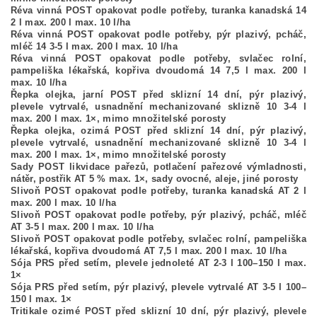
Réva vinná POST opakovat podle potřeby, turanka kanadská 14
2 l max. 200 l max. 10 l/ha
Réva vinná POST opakovat podle potřeby, pýr plazivý, pcháč,
mléč 14 3-5 l max. 200 l max. 10 l/ha
Réva vinná POST opakovat podle potřeby, svlačec rolní,
pampeliška lékařská, kopřiva dvoudomá 14 7,5 l max. 200 l
max. 10 l/ha
Řepka olejka, jarní POST před sklizní 14 dní, pýr plazivý,
plevele vytrvalé, usnadnění mechanizované sklizně 10 3-4 l
max. 200 l max. 1×, mimo množitelské porosty
Řepka olejka, ozimá POST před sklizní 14 dní, pýr plazivý,
plevele vytrvalé, usnadnění mechanizované sklizně 10 3-4 l
max. 200 l max. 1×, mimo množitelské porosty
Sady POST likvidace pařezů, potlačení pařezové výmladnosti,
nátěr, postřik AT 5 % max. 1×, sady ovocné, aleje, jiné porosty
Slivoň POST opakovat podle potřeby, turanka kanadská AT 2 l
max. 200 l max. 10 l/ha
Slivoň POST opakovat podle potřeby, pýr plazivý, pcháč, mléč
AT 3-5 l max. 200 l max. 10 l/ha
Slivoň POST opakovat podle potřeby, svlačec rolní, pampeliška
lékařská, kopřiva dvoudomá AT 7,5 l max. 200 l max. 10 l/ha
Sója PRS před setím, plevele jednoleté AT 2-3 l 100–150 l max.
1×
Sója PRS před setím, pýr plazivý, plevele vytrvalé AT 3-5 l 100–
150 l max. 1×
Tritikale ozimé POST před sklizní 10 dní, pýr plazivý, plevele