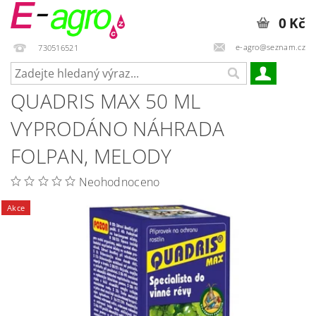
0 Kč
e-agro@seznam.cz
730516521
QUADRIS MAX 50 ML
VYPRODÁNO NÁHRADA
FOLPAN, MELODY
Neohodnoceno
Akce