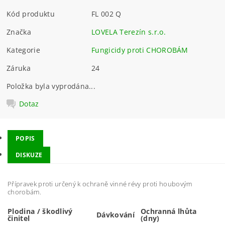
Kód produktu
FL 002 Q
Značka
LOVELA Terezín s.r.o.
Kategorie
Fungicidy proti CHOROBÁM
Záruka
24
Položka byla vyprodána...
Dotaz
POPIS
DISKUZE
Přípravek proti určený k ochraně vinné révy proti houbovým
chorobám.
Plodina / škodlivý
Ochranná lhůta
Dávkování
činitel
(dny)