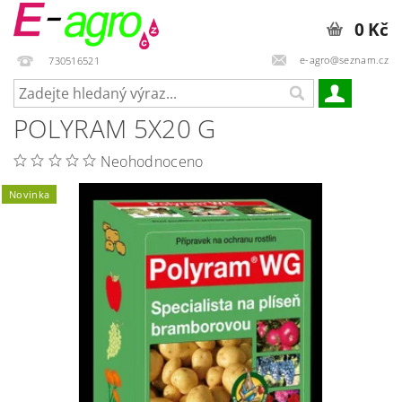
0 Kč
e-agro@seznam.cz
730516521
POLYRAM 5X20 G
Neohodnoceno
Novinka