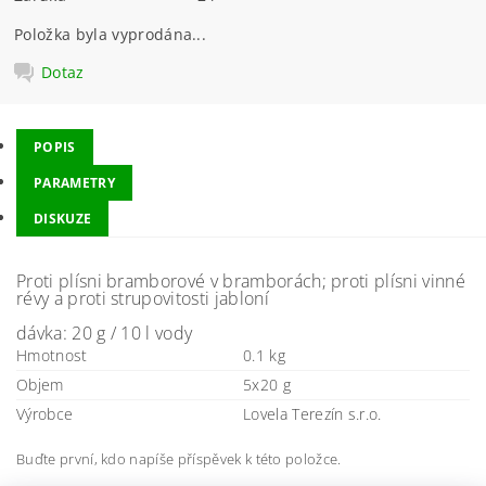
Položka byla vyprodána...
Dotaz
POPIS
PARAMETRY
DISKUZE
Proti plísni bramborové v bramborách; proti plísni vinné
révy a proti strupovitosti jabloní
dávka: 20 g / 10 l vody
Hmotnost
0.1 kg
Objem
5x20 g
Výrobce
Lovela Terezín s.r.o.
Buďte první, kdo napíše příspěvek k této položce.