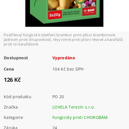
Postřikový fungicid k ošetření brambor proti plísni bramborové,
jádrovin proti strupovitosti, révy vinné proti plísni révové a karafiátů
proti rzi karafiátové.
Dostupnost
Vyprodáno
Cena
104 Kč bez DPH
126 Kč
Kód produktu
PO 20
Značka
LOVELA Terezín s.r.o.
Kategorie
Fungicidy proti CHOROBÁM
Záruka
24