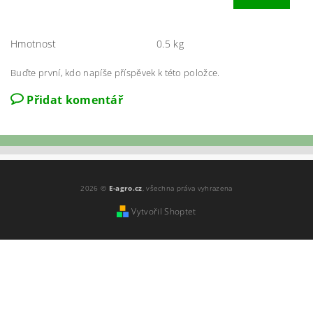
Hmotnost
0.5 kg
Buďte první, kdo napíše příspěvek k této položce.
Přidat komentář
2026 ©
E-agro.cz
, všechna práva vyhrazena
Vytvořil Shoptet