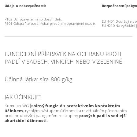
Údaje o nebezpečnosti:
Bezpečnostní pokyn
P102 Uchovávejte mimo dosah dětí.
EUH401 Dodržujte pokyn
P501 Odstraňte obsah/obal předáním oprávněné osobě.
EUH210 Na vyžádání je 
FUNGICIDNÍ PŘÍPRAVEK NA OCHRANU PROTI
PADLÍ V SADECH, VINICÍCH NEBO V ZELENINĚ.
Účinná látka: síra 800 g/kg
JAK ÚČINKUJE?
Kumulus WG je
sirný fungicid s protektivním kontaktním
účinkem
, rychlým nástupem účinnosti a reziduálním působením
proti houbovým patogenům ze skupiny
pravých padlí s vedlejší
akaricidní účinností.