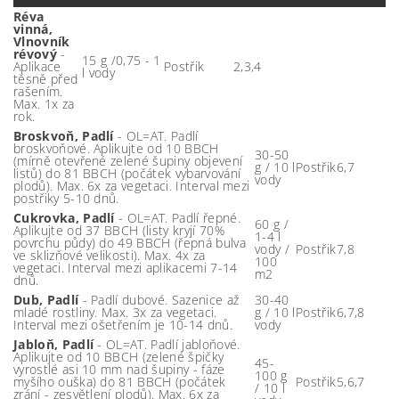
Réva
vinná,
Vlnovník
révový
-
15 g /0,75 - 1
Aplikace
Postřik
2,3,4
l vody
těsně před
rašením.
Max. 1x za
rok.
Broskvoň, Padlí
- OL=AT. Padlí
broskvoňové. Aplikujte od 10 BBCH
30-50
(mírně otevřené zelené šupiny objevení
g / 10 l
Postřik
6,7
listů) do 81 BBCH (počátek vybarvování
vody
plodů). Max. 6x za vegetaci. Interval mezi
postřiky 5-10 dnů.
Cukrovka, Padlí
- OL=AT. Padlí řepné.
60 g /
Aplikujte od 37 BBCH (listy kryjí 70%
1-4 l
povrchu půdy) do 49 BBCH (řepná bulva
vody /
Postřik
7,8
ve sklizňové velikosti). Max. 4x za
100
vegetaci. Interval mezi aplikacemi 7-14
m2
dnů.
Dub, Padlí
- Padlí dubové. Sazenice až
30-40
mladé rostliny. Max. 3x za vegetaci.
g / 10 l
Postřik
6,7,8
Interval mezi ošetřením je 10-14 dnů.
vody
Jabloň, Padlí
- OL=AT. Padlí jabloňové.
Aplikujte od 10 BBCH (zelené špičky
45-
vyrostlé asi 10 mm nad šupiny - fáze
100 g
myšího ouška) do 81 BBCH (počátek
Postřik
5,6,7
/ 10 l
zrání - zesvětlení plodů). Max. 6x za