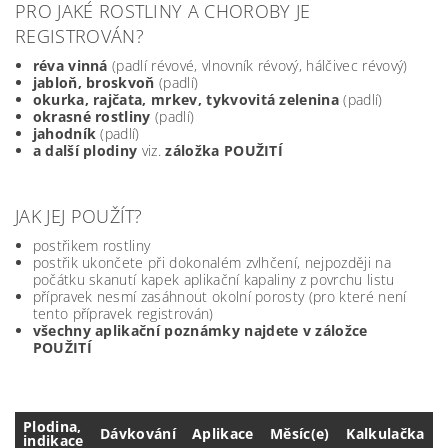
PRO JAKÉ ROSTLINY A CHOROBY JE
REGISTROVÁN?
réva vinná
(padlí révové, vlnovník révový, hálčivec révový)
jabloň, broskvoň
(padlí)
okurka, rajčata, mrkev, tykvovitá zelenina
(padlí)
okrasné rostliny
(padlí)
jahodník
(padlí)
a další plodiny
viz.
záložka POUŽITÍ
JAK JEJ POUŽÍT?
postřikem rostliny
postřik ukončete při dokonalém zvlhčení, nejpozději na
počátku skanutí kapek aplikační kapaliny z povrchu listu
přípravek nesmí zasáhnout okolní porosty (pro které není
tento přípravek registrován)
všechny aplikační poznámky najdete v záložce
POUŽITÍ
Plodina,
Dávkování
Aplikace
Měsíc(e)
Kalkulačka
indikace