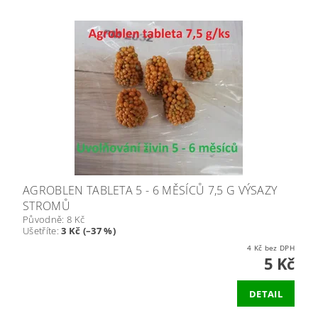
AGROBLEN TABLETA 5 - 6 MĚSÍCŮ 7,5 G VÝSAZY
STROMŮ
Původně:
8 Kč
Ušetříte
:
3 Kč (–37 %)
4 Kč bez DPH
5 Kč
DETAIL