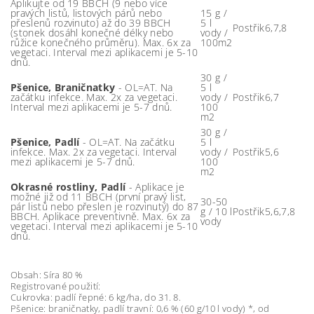
Aplikujte od 19 BBCH (9 nebo více
pravých listů, listových párů nebo
15 g /
přeslenů rozvinuto) až do 39 BBCH
5 l
Postřik
6,7,8
(stonek dosáhl konečné délky nebo
vody /
růžice konečného průměru). Max. 6x za
100m2
vegetaci. Interval mezi aplikacemi je 5-10
dnů.
30 g /
Pšenice, Braničnatky
- OL=AT. Na
5 l
začátku infekce. Max. 2x za vegetaci.
vody /
Postřik
6,7
Interval mezi aplikacemi je 5-7 dnů.
100
m2
30 g /
Pšenice, Padlí
- OL=AT. Na začátku
5 l
infekce. Max. 2x za vegetaci. Interval
vody /
Postřik
5,6
mezi aplikacemi je 5-7 dnů.
100
m2
Okrasné rostliny, Padlí
- Aplikace je
možné již od 11 BBCH (první pravý list,
30-50
pár listů nebo přeslen je rozvinutý) do 87
g / 10 l
Postřik
5,6,7,8
BBCH. Aplikace preventivně. Max. 6x za
vody
vegetaci. Interval mezi aplikacemi je 5-10
dnů.
Obsah: Síra 80 %
Registrované použití:
Cukrovka: padlí řepné: 6 kg/ha, do 31. 8.
Pšenice: braničnatky, padlí travní: 0,6 % (60 g/10 l vody) *, od