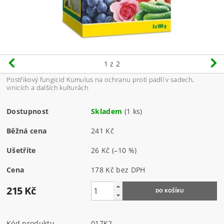
1
z 2
Postřikový fungicid Kumulus na ochranu proti padlí v sadech,
vinicích a dalších kulturách
Dostupnost
Skladem
(1 ks)
Běžná cena
241 Kč
Ušetříte
26 Kč
(–10 %)
Cena
178 Kč bez DPH
215 Kč
Kód produktu
017K2