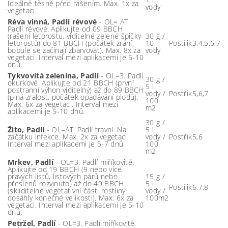
Ideálně těsně před rašením. Max. 1x za
vody
vegetaci.
Réva vinná, Padlí révové
- OL= AT.
Padlí révové. Aplikujte od 09 BBCH
(rašení letorostu, viditelné zelené špičky
30 g /
letorostů) do 81 BBCH (počátek zrání,
10 l
Postřik
3,4,5,6,7
bobule se začínají zbarvovat). Max. 8x za
vody
vegetaci. Interval mezi aplikacemi je 5-10
dnů.
Tykvovitá zelenina, Padlí
- OL=3. Padlí
30 g /
okurkové. Aplikujte od 21 BBCH (první
5 l
postranní výhon viditelný) až do 89 BBCH
vody /
Postřik
5,6,7
(plná zralost, počátek opadávání plodů).
100
Max. 6x za vegetaci. Interval mezi
m2
aplikacemi je 5-10 dnů.
30 g /
Žito, Padlí
- OL=AT. Padlí travní. Na
5 l
začátku infekce. Max. 2x za vegetaci.
vody /
Postřik
5,6
Interval mezi aplikacemi je 5-7 dnů.
100
m2
Mrkev, Padlí
- OL=3. Padlí miříkovité.
Aplikujte od 19 BBCH (9 nebo více
pravých listů, listových párů nebo
15 g /
přeslenů rozvinuto) až do 49 BBCH
5 l
Postřik
6,7,8
(skliditelné vegetativní části rostliny
vody /
dosáhly konečné velikosti). Max. 6x za
100m2
vegetaci. Interval mezi aplikacemi je 5-10
dnů.
Petržel, Padlí
- OL=3. Padlí miříkovité.