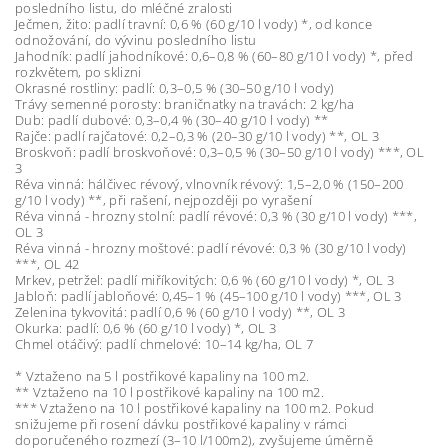
posledního listu, do mléčné zralosti
Ječmen, žito: padlí travní: 0,6 % (60 g/10 l vody) *, od konce
odnožování, do vývinu posledního listu
Jahodník: padlí jahodníkové: 0,6–0,8 % (60–80 g/10 l vody) *, před
rozkvětem, po sklizni
Okrasné rostliny: padlí: 0,3–0,5 % (30–50 g/10 l vody)
Trávy semenné porosty: braničnatky na travách: 2 kg/ha
Dub: padlí dubové: 0,3–0,4 % (30–40 g/10 l vody) **
Rajče: padlí rajčatové: 0,2–0,3 % (20–30 g/10 l vody) **, OL 3
Broskvoň: padlí broskvoňové: 0,3–0,5 % (30–50 g/10 l vody) ***, OL
3
Réva vinná: hálčivec révový, vlnovník révový: 1,5–2,0 % (150–200
g/10 l vody) **, při rašení, nejpozději po vyrašení
Réva vinná - hrozny stolní: padlí révové: 0,3 % (30 g/10 l vody) ***,
OL 3
Réva vinná - hrozny moštové: padlí révové: 0,3 % (30 g/10 l vody)
***, OL 42
Mrkev, petržel: padlí miříkovitých: 0,6 % (60 g/10 l vody) *, OL 3
Jabloň: padlí jabloňové: 0,45–1 % (45–100 g/10 l vody) ***, OL 3
Zelenina tykvovitá: padlí 0,6 % (60 g/10 l vody) **, OL 3
Okurka: padlí: 0,6 % (60 g/10 l vody) *, OL 3
Chmel otáčivý: padlí chmelové: 10–14 kg/ha, OL 7
* Vztaženo na 5 l postřikové kapaliny na 100 m2.
** Vztaženo na 10 l postřikové kapaliny na 100 m2.
*** Vztaženo na 10 l postřikové kapaliny na 100 m2. Pokud
snižujeme při rosení dávku postřikové kapaliny v rámci
doporučeného rozmezí (3–10 l/100m2), zvyšujeme úměrně