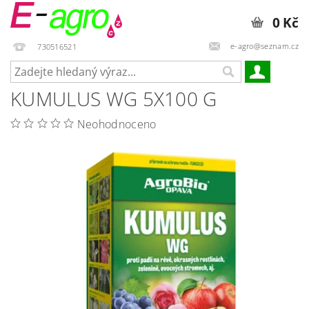
0 Kč
e-agro@seznam.cz
730516521
KUMULUS WG 5X100 G
Neohodnoceno