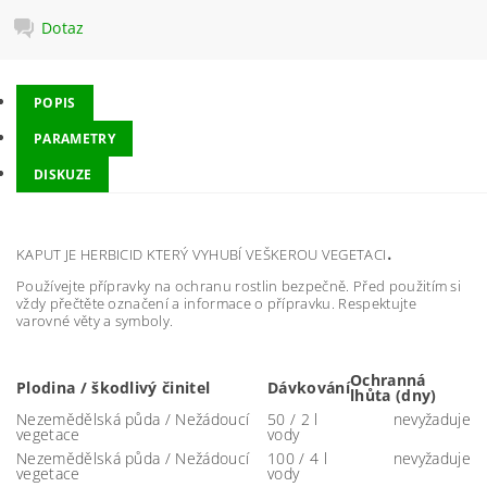
Dotaz
POPIS
PARAMETRY
DISKUZE
.
KAPUT JE HERBICID KTERÝ VYHUBÍ VEŠKEROU VEGETACI
Používejte přípravky na ochranu rostlin bezpečně. Před použitím si
vždy přečtěte označení a informace o přípravku. Respektujte
varovné věty a symboly.
Ochranná
Plodina / škodlivý činitel
Dávkování
lhůta (dny)
Nezemědělská půda / Nežádoucí
50 / 2 l
nevyžaduje
vegetace
vody
Nezemědělská půda / Nežádoucí
100 / 4 l
nevyžaduje
vegetace
vody