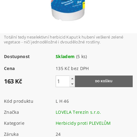
Totální tedy neselektivní herbicid Kaput k hubení veškeré zelené
vegetace - ničí jednoděložné i dvouděložné rostliny.
Dostupnost
Skladem
(5 ks)
Cena
135 Kč bez DPH
163 Kč
Kód produktu
L H 46
Značka
LOVELA Terezín s.r.o.
Kategorie
Herbicidy proti PLEVELŮM
Záruka
24