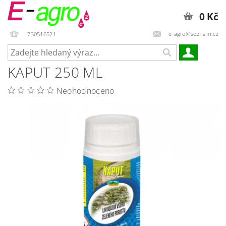
0 Kč
e-agro@seznam.cz
730516521
KAPUT 250 ML
Neohodnoceno