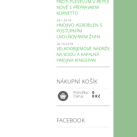
PROTI PLEVELŮM V ŘEPCE
NOVĚ S PŘÍPRAVKEM
KORVETTO
24.1.2019
HNOJIVO AGROBLEN S
POSTUPNÝM
UVOLŇOVÁNÍM ŽIVIN
26.10.2018
VELKOOBJEMOVÉ NÁDRŽE
NA VODU A KAPALNÁ
HNOJIVA KINGSPAN
NÁKUPNÍ KOŠÍK
Položky:
0
Cena:
0 Kč
FACEBOOK