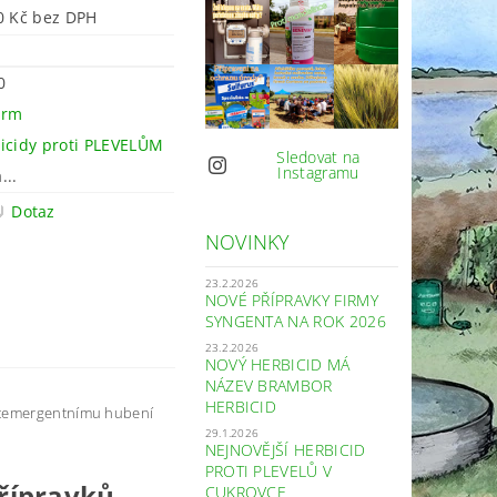
3 950 Kč bez DPH
0
arm
icidy proti PLEVELŮM
Sledovat na
Instagramu
...
Dotaz
NOVINKY
23.2.2026
NOVÉ PŘÍPRAVKY FIRMY
SYNGENTA NA ROK 2026
23.2.2026
NOVÝ HERBICID MÁ
NÁZEV BRAMBOR
HERBICID
ostemergentnímu hubení
29.1.2026
NEJNOVĚJŠÍ HERBICID
PROTI PLEVELŮ V
přípravků
CUKROVCE