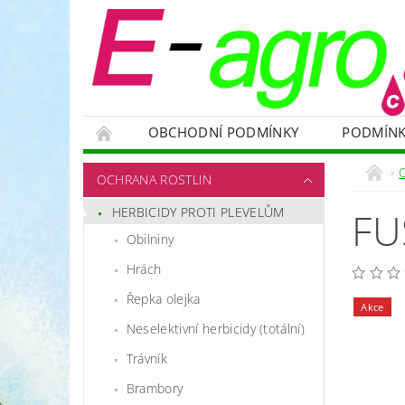
OBCHODNÍ PODMÍNKY
PODMÍNK
NÁDRŽE
HNOJIVA
VELKOOBJEMOVÉ
OCHRANA ROSTLIN
RODENTICIDY - PROTI HLODAVCŮM
OC
HERBICIDY PROTI PLEVELŮM
FU
OCHRANNÉ POMŮCKY A PRACOVNÍ OBLEČENÍ
Obilniny
NÁHRADNÍ DÍLY A SERVIS
VÝPRODEJ ZÁS
Hrách
Řepka olejka
Akce
Neselektivní herbicidy (totální)
Trávník
Brambory