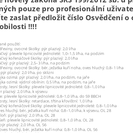
ných pouze pro profesionální uživat
te zaslat předložit číslo Osvědčení o
bilosti !!!!
ané použití:
řeviny, ovocné školky: pýr plazivý: 2,0 l/ha
čivý: plevele lipnicovité jednoleté: 1,0–1,5 l/ha, na podzim
čivý kořenáčové školky: pýr plazivý: 2,0 l/ha
čivý: pýr plazivý: 2,5–3 l/ha, na podzim
řeviny, ovocné školky: bér, ježatka kuří noha, oves hluchý: 0,8–1 l/ha
pýr plazivý: 2,0 l/ha, po sklizni
jka ozimá: pýr plazivý: 2,0 l/ha, na podzim, na jaře
jka ozimá: výdrol obilnin: 0,5 l/ha, na podzim, na jaře
sty, lesní školky: plevele lipnicovité jednoleté: 0,8–1,0 l/ha
r plazivý: 2,0 l/ha, k výsevu
e: plevele lipnicovité jednoleté: 0,8–1,0 l/ha, do 59 BBCH
sty, lesní školky: retardace, třtina křovištní: 1,0 l/ha
čivý kořenáčové školky: plevele lipnicovité jednoleté: 0,8–1,0 l/ha
es hluchý, bér, ježatka kuří noha: 0,8–1,0 l/ha, k výsevu, OL 28
loň: pýr plazivý: 2,0 l/ha, OL 28
šeň: plevele lipnicovité jednoleté: 0,8–1,0 l/ha, OL 28
ýr plazivý: 2,0 l/ha, OL 56
oves hluchý, bér, ježatka kuří noha: 0,8–1,0 l/ha, OL 56