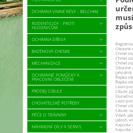
urče
OCHRANA VINNÉ RÉVY - BELCHIM
musí
RODENTICIDY - PROTI
způso
HLODAVCŮM
OCHRANA DŘEVA
Registrov
Okrasné d
BAZÉNOVÁ CHEMIE
Chmel otá
Chmel otá
MECHANIZACE
Chmel otá
Okrasné d
Jahodník: 
OCHRANNÉ POMŮCKY A
Řepka ole
PRACOVNÍ OBLEČENÍ
Řepka ole
Lesní poro
PRODEJ CIBULE
Cibule: pý
Slunečnic
Lesní poro
CHOVATELSKÉ POTŘEBY
Chmel otá
Cibule: ov
PÉČE O TRÁVNÍKY
Višeň, jab
Jabloň, vi
Kapusta: p
NÁHRADNÍ DÍLY A SERVIS
Kapusta: 