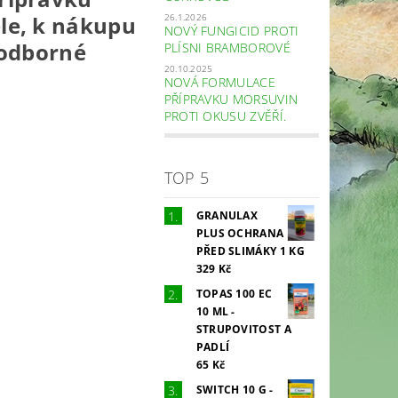
26.1.2026
ele, k nákupu
NOVÝ FUNGICID PROTI
 odborné
PLÍSNI BRAMBOROVÉ
20.10.2025
NOVÁ FORMULACE
PŘÍPRAVKU MORSUVIN
PROTI OKUSU ZVĚŘÍ.
TOP 5
GRANULAX
PLUS OCHRANA
PŘED SLIMÁKY 1 KG
329 Kč
TOPAS 100 EC
10 ML -
STRUPOVITOST A
PADLÍ
65 Kč
SWITCH 10 G -