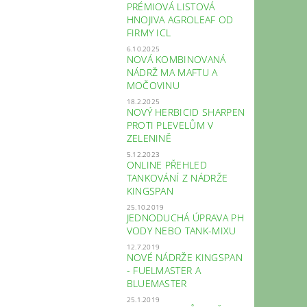
PRÉMIOVÁ LISTOVÁ
HNOJIVA AGROLEAF OD
FIRMY ICL
6.10.2025
NOVÁ KOMBINOVANÁ
NÁDRŽ MA MAFTU A
MOČOVINU
18.2.2025
NOVÝ HERBICID SHARPEN
PROTI PLEVELŮM V
ZELENINĚ
5.12.2023
ONLINE PŘEHLED
TANKOVÁNÍ Z NÁDRŽE
KINGSPAN
25.10.2019
JEDNODUCHÁ ÚPRAVA PH
VODY NEBO TANK-MIXU
12.7.2019
NOVÉ NÁDRŽE KINGSPAN
- FUELMASTER A
BLUEMASTER
25.1.2019