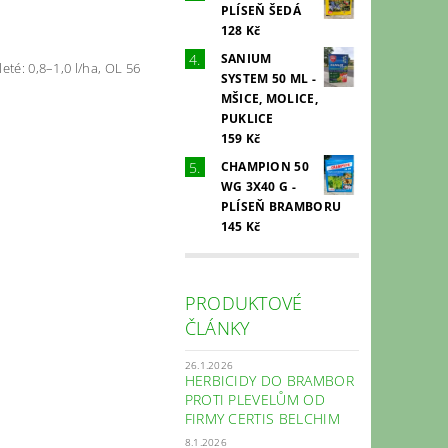
PLÍSEŇ ŠEDÁ
128 Kč
SANIUM
eté: 0,8–1,0 l/ha, OL 56
SYSTEM 50 ML -
MŠICE, MOLICE,
PUKLICE
159 Kč
CHAMPION 50
WG 3X40 G -
PLÍSEŇ BRAMBORU
145 Kč
PRODUKTOVÉ
ČLÁNKY
26.1.2026
HERBICIDY DO BRAMBOR
PROTI PLEVELŮM OD
FIRMY CERTIS BELCHIM
8.1.2026