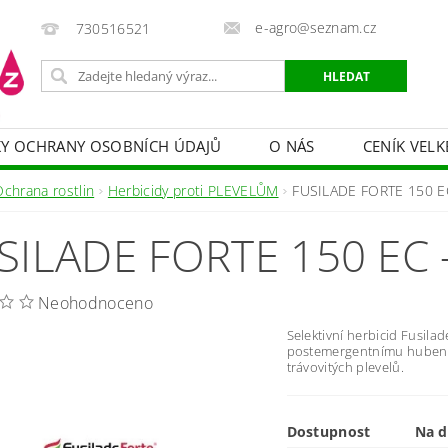
e-agro@seznam.cz
730516521
Y OCHRANY OSOBNÍCH ÚDAJŮ
O NÁS
CENÍK VELK
 VAKY, PYTLE, PLACHTY
POSTŘIKOVAČE
OCHRANA
Ochrana rostlin
Herbicidy proti PLEVELŮM
FUSILADE FORTE 150 EC
HRANA DŘEVA
BAZÉNOVÁ CHEMIE
MECHANIZACE
SILADE FORTE 150 EC -
PRODEJ CIBULE
CHOVATELSKÉ POTŘEBY
PÉ
OB = SLEVY 10-30 %
ZAHRADNÍ POMŮCKY A ZÁVLAHA
Neohodnoceno
Selektivní herbicid Fusilad
postemergentnímu hubení 
trávovitých plevelů.
Dostupnost
Na d