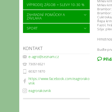
Mrkev krm
VÝPRODEJ ZÁSOB = SLEVY 10-30 %
Mrkev krm
Brambor: 
Brambor: 
ZAHRADNÍ POMŮCKY A
Cukrovka,
ZÁVLAHA
Řepa krmn
Fazol, hrá
SPORT
Sója: plev
Hmotnos
KONTAKT
Buďte prv
e-agro
@
seznam.cz
Při
730516521
603211870
https://www.facebook.com/eagrorako
vnik
eagrorakovnik