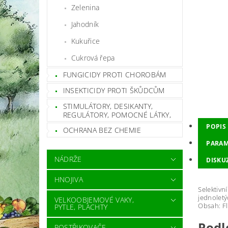
Zelenina
Jahodník
Kukuřice
Cukrová řepa
FUNGICIDY PROTI CHOROBÁM
INSEKTICIDY PROTI ŠKŮDCŮM
STIMULÁTORY, DESIKANTY,
REGULÁTORY, POMOCNÉ LÁTKY,
POPIS
OCHRANA BEZ CHEMIE
PARAM
NÁDRŽE
DISKU
HNOJIVA
Selektivn
jednoletý
VELKOOBJEMOVÉ VAKY,
Obsah: Fl
PYTLE, PLACHTY
Podl
POSTŘIKOVAČE