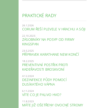
PRAKTICKÉ RADY
26.1.2026
CORUM ŘEŠÍ PLEVELE V HRACHU A SÓJI
22.10.2025
ZÁSOBNÍKY NA POSYP OD FIRMY
KINGSPAN
23.5.2025
PŘÍPRAVEK KARATHANE NEW KONČÍ
18.2.2025
PREVENTIVNÍ POSTŘIK PROTI
KADEŘAVOSTI BROSKVONÍ
4.12.2024
DEZINFEKCE PŮDY POMOCÍ
DUSÍKATÉHO VÁPNA
6.11.2024
VÍTE CO JE PALIVO HVO?
11.8.2023
MÁTE JIŽ OŠETŘENY OVOCNÉ STROMY