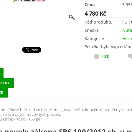
Cena
4 780 Kč
Kód produktu
FU 1
Značka
Nuf
Kategorie
Herb
Položka byla vyprodána
Tisk
ETRY
ZE
í postřikový herbicid ve formě emulgovatelného koncentrátu určený k p
ch a vytrvalých trávovitých plevelů.
uazifop-P-butyl 150 g/l
e novely zákona SRS 199/2012 sb. u 