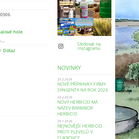
0306
balové hole
...
Sledovat na
Instagramu
Dotaz
NOVINKY
23.2.2026
NOVÉ PŘÍPRAVKY FIRMY
SYNGENTA NA ROK 2026
23.2.2026
NOVÝ HERBICID MÁ
NÁZEV BRAMBOR
HERBICID
29.1.2026
NEJNOVĚJŠÍ HERBICID
PROTI PLEVELŮ V
CUKROVCE