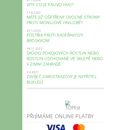
VÍTE CO JE PALIVO HVO?
11.8.2023
MÁTE JIŽ OŠETŘENY OVOCNÉ STROMY
PROTI MONILIOVÉ HNILOBĚ?
23.1.2023
POSTŘIK PROTI KADEŘAVOSTI
BROSKVONÍ
18.11.2022
ŠKŮDCI POKOJOVÝCH ROSTLIN NEBO
ROSTLIN USCHOVANÉ VE SKLEPĚ NEBO
V ZIMNÍ ZAHRADĚ
2.3.2021
ZAVÍJEČ ZIMOSTRÁZOVÝ JE NEPŘÍTEL
BUXUSŮ
PŘIJÍMÁME ONLINE PLATBY