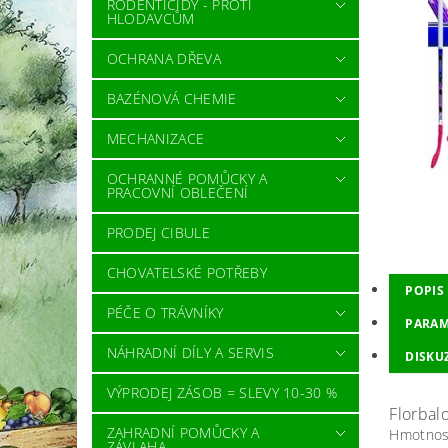
RODENTICIDY - PROTI
HLODAVCŮM
OCHRANA DŘEVA
BAZÉNOVÁ CHEMIE
MECHANIZACE
OCHRANNÉ POMŮCKY A
PRACOVNÍ OBLEČENÍ
PRODEJ CIBULE
CHOVATELSKÉ POTŘEBY
POPIS
PÉČE O TRÁVNÍKY
PARAM
NÁHRADNÍ DÍLY A SERVIS
DISKU
VÝPRODEJ ZÁSOB = SLEVY 10-30 %
Florbalo
ZAHRADNÍ POMŮCKY A
Hmotnos
ZÁVLAHA