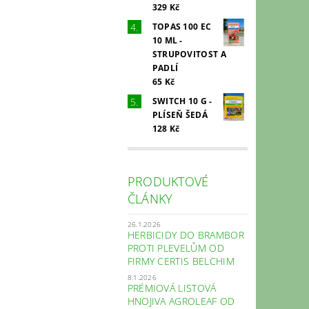
329 Kč
TOPAS 100 EC
10 ML -
STRUPOVITOST A
PADLÍ
65 Kč
SWITCH 10 G -
PLÍSEŇ ŠEDÁ
128 Kč
PRODUKTOVÉ
ČLÁNKY
26.1.2026
HERBICIDY DO BRAMBOR
PROTI PLEVELŮM OD
FIRMY CERTIS BELCHIM
8.1.2026
PRÉMIOVÁ LISTOVÁ
HNOJIVA AGROLEAF OD