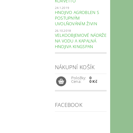
KORVETTO
24.1.2019
HNOJIVO AGROBLEN S
POSTUPNÝM
UVOLŇOVÁNÍM ŽIVIN
26.10.2018
VELKOOBJEMOVÉ NÁDRŽE
NA VODU A KAPALNÁ
HNOJIVA KINGSPAN
NÁKUPNÍ KOŠÍK
Položky:
0
Cena:
0 Kč
FACEBOOK