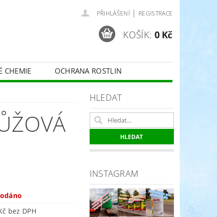
|
PŘIHLÁŠENÍ
REGISTRACE
KOŠÍK:
0 Kč
É CHEMIE
OCHRANA ROSTLIN
 VINNÉ RÉVY - BELCHIM
HLEDAT
RŮŽOVÁ
ČE O TRÁVNÍKY
SPORT
INSTAGRAM
rodáno
818 Kč bez DPH