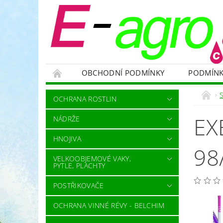
OBCHODNÍ PODMÍNKY
PODMÍNK
NÁDRŽE
HNOJIVA
VELKOOBJEMOVÉ
OCHRANA ROSTLIN
RODENTICIDY - PROTI HLODAVCŮM
OC
EX
NÁDRŽE
OCHRANNÉ POMŮCKY A PRACOVNÍ OBLEČENÍ
HNOJIVA
NÁHRADNÍ DÍLY A SERVIS
VÝPRODEJ ZÁS
98
VELKOOBJEMOVÉ VAKY,
PYTLE, PLACHTY
POSTŘIKOVAČE
OCHRANA VINNÉ RÉVY - BELCHIM