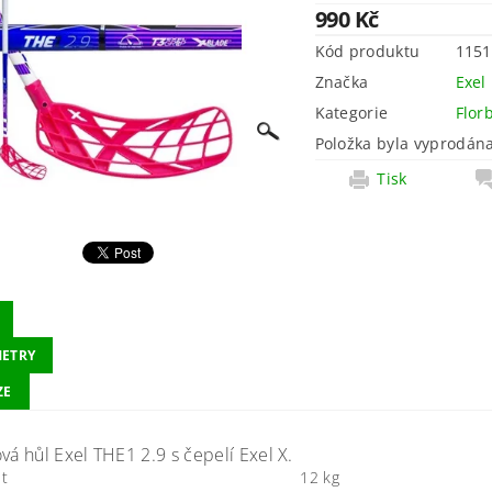
990 Kč
Kód produktu
1151
Značka
Exel
Kategorie
Flor
Položka byla vyprodána
Tisk
ETRY
ZE
vá hůl Exel THE1 2.9 s čepelí Exel X.
t
12 kg