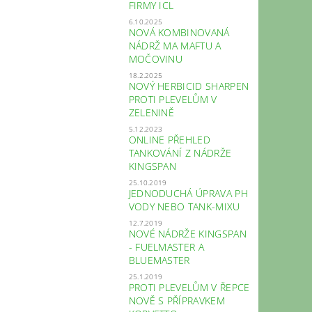
FIRMY ICL
6.10.2025
NOVÁ KOMBINOVANÁ
NÁDRŽ MA MAFTU A
MOČOVINU
18.2.2025
NOVÝ HERBICID SHARPEN
PROTI PLEVELŮM V
ZELENINĚ
5.12.2023
ONLINE PŘEHLED
TANKOVÁNÍ Z NÁDRŽE
KINGSPAN
25.10.2019
JEDNODUCHÁ ÚPRAVA PH
VODY NEBO TANK-MIXU
12.7.2019
NOVÉ NÁDRŽE KINGSPAN
- FUELMASTER A
BLUEMASTER
25.1.2019
PROTI PLEVELŮM V ŘEPCE
NOVĚ S PŘÍPRAVKEM