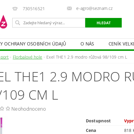
e-agro@seznam.cz
730516521
Y OCHRANY OSOBNÍCH ÚDAJŮ
O NÁS
CENÍK VELK
 VAKY, PYTLE, PLACHTY
POSTŘIKOVAČE
OCHRANA
Sport
Florbalové hole
Exel THE1 2.9 modro růžová 98/109 cm L
HRANA DŘEVA
BAZÉNOVÁ CHEMIE
MECHANIZACE
EL THE1 2.9 MODRO 
PRODEJ CIBULE
CHOVATELSKÉ POTŘEBY
PÉ
OB = SLEVY 10-30 %
ZAHRADNÍ POMŮCKY A ZÁVLAHA
/109 CM L
Neohodnoceno
Dostupnost
Vyp
Cena