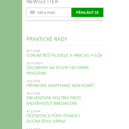
NEWSLETTER
PRAKTICKÉ RADY
26.1.2026
CORUM ŘEŠÍ PLEVELE V HRACHU A SÓJI
22.10.2025
ZÁSOBNÍKY NA POSYP OD FIRMY
KINGSPAN
23.5.2025
PŘÍPRAVEK KARATHANE NEW KONČÍ
18.2.2025
PREVENTIVNÍ POSTŘIK PROTI
KADEŘAVOSTI BROSKVONÍ
4.12.2024
DEZINFEKCE PŮDY POMOCÍ
DUSÍKATÉHO VÁPNA
6.11.2024