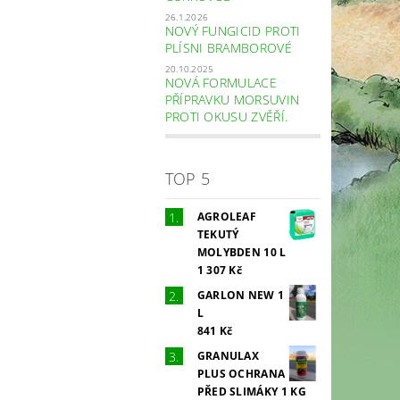
26.1.2026
NOVÝ FUNGICID PROTI
PLÍSNI BRAMBOROVÉ
20.10.2025
NOVÁ FORMULACE
PŘÍPRAVKU MORSUVIN
PROTI OKUSU ZVĚŘÍ.
TOP 5
AGROLEAF
TEKUTÝ
MOLYBDEN 10 L
1 307 Kč
GARLON NEW 1
L
841 Kč
GRANULAX
PLUS OCHRANA
PŘED SLIMÁKY 1 KG