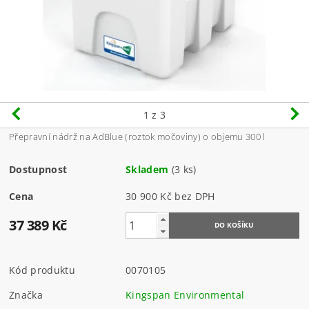
1
z 3
Přepravní nádrž na AdBlue (roztok močoviny) o objemu 300 l
Dostupnost
Skladem
(3 ks)
Cena
30 900 Kč bez DPH
37 389 Kč
Kód produktu
0070105
Značka
Kingspan Environmental