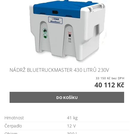
NÁDRŽ BLUETRUCKMASTER 430 LITRŮ 230V
33 150 Kč bez DPH
40 112 Kč
Hmotnost
41 kg
Čerpadlo
12 V
Objem
300 l