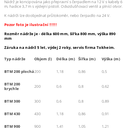
Nádrž je koncipována jako přepravní s čerpadlem na 12 V s kabely 6
m, hadice 3,7 m s výdejní pistolí. Odvzdušňovací ventil a plnící otvor.
K nádrži lze doobjednat průtokoměr, nebo čerpadlo na 24 V.
Pozor foto je ilustrační !!!!!!
Rozměr nádrže je - délka 600 mm, šířka 800 mm, výška 890
mm
Záruka na nádrž 5 let, výdej 2 roky, servis firma Tokheim.
Typ nádrže
Objem (l)
Délka (m)
Šířka (m)
Výška (m)
BTM 200 plochá
200
1,18
0,86
0,5
BTM 200
200
0,6
0,8
0,62
krychle
BTM 300
300
0,6
0,8
0,89
BTM 430
430
1,18
0,86
0,91
BTM 900
900
1,41
1,05
1,21