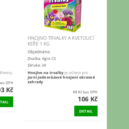
HNOJIVO TRVALKY A KVETOUCÍ
KEŘE 1 KG
Objednáno
Značka:
Agro CS
Záruka: 24
dřeviny.
Hnojivo na trvalky
je určeno pro
jarní jednorázové hnojení okrasné
zahrady
5 Kč bez DPH
03 Kč
88 Kč bez DPH
106 Kč
TAIL
DETAIL