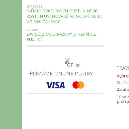
18.11.2022
ŠKŮDCI POKOJOVÝCH ROSTLIN NEBO
ROSTLIN USCHOVANÉ VE SKLEPĚ NEBO
V ZIMNÍ ZAHRADĚ
2.3.2021
ZAVÍJEČ ZIMOSTRÁZOVÝ JE NEPŘÍTEL
BUXUSŮ
TRAVI
PŘIJÍMÁME ONLINE PLATBY
Vypr
Značk
Záruka
TRAVIN
proti 