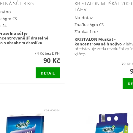
ELNÁ SŮL 3 KG
KRISTALON MUŠKÁT 200 
LÁHVI
dnáno
Na dotaz
a:
Agro CS
Značka:
Agro CS
: 24
Záruka: 1 rok
raselná sůl je
ncentrovanější draselné
KRISTALON Muškát -
vo s obsahem draslíku
koncentrované hnojivo
v láhv
představuje zcela revoluční způ
74 Kč bez DPH
výživy.
90 Kč
7
DETAIL
DE
Kód:
000354