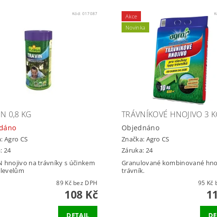
Kód:
017087
K
Akce
Novinka
N 0,8 KG
TRÁVNÍKOVÉ HNOJIVO 3 
odáno
Objednáno
a:
Agro CS
Značka:
Agro CS
: 24
Záruka: 24
 hnojivo na trávníky s účinkem
Granulované kombinované hno
plevelům
trávník.
89 Kč bez DPH
9
108 Kč
1
DETAIL
DE