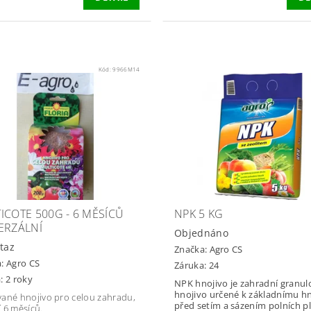
Kód:
9966M14
ICOTE 500G - 6 MĚSÍCŮ
NPK 5 KG
ERZÁLNÍ
Objednáno
taz
Značka:
Agro CS
a:
Agro CS
Záruka: 24
: 2 roky
NPK hnojivo je zahradní granu
hnojivo určené k základnímu h
ané hnojivo pro celou zahradu,
před setím a sázením polních plodin,
 6 měsíců.