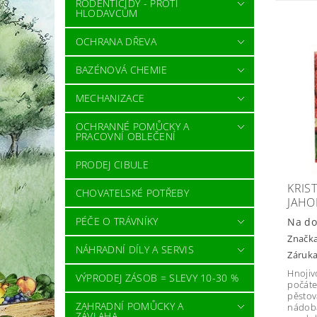
RODENTICIDY - PROTI
HLODAVCŮM
OCHRANA DŘEVA
BAZÉNOVÁ CHEMIE
MECHANIZACE
OCHRANNÉ POMŮCKY A
PRACOVNÍ OBLEČENÍ
PRODEJ CIBULE
KRIS
CHOVATELSKÉ POTŘEBY
JAHO
PÉČE O TRÁVNÍKY
Na do
Značk
NÁHRADNÍ DÍLY A SERVIS
Záruka
Hnojivo
VÝPRODEJ ZÁSOB = SLEVY 10-30 %
počáte
pěstov
ZAHRADNÍ POMŮCKY A
nádobá
ZÁVLAHA