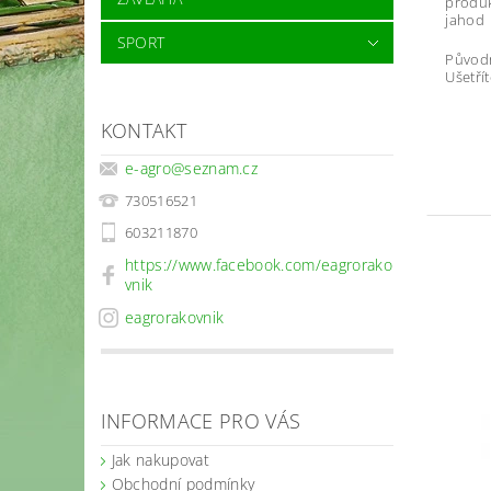
produk
jahod
SPORT
Původ
Ušetří
KONTAKT
e-agro
@
seznam.cz
730516521
603211870
https://www.facebook.com/eagrorako
vnik
eagrorakovnik
INFORMACE PRO VÁS
Jak nakupovat
Obchodní podmínky