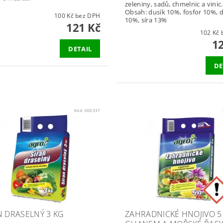
zeleniny, sadů, chmelnic a vinic.
Obsah: dusík 10%, fosfor 10%, d
100 Kč bez DPH
10%, síra 13%
121 Kč
1
1
DETAIL
DE
Kód:
000337
N DRASELNÝ 3 KG
ZAHRADNICKÉ HNOJIVO 5