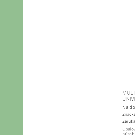
MULT
UNIV
Na do
Značk
Záruka
Obalov
působí