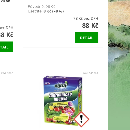
ívá se
Původně:
96 Kč
Ušetříte
:
8 Kč (–8 %)
73 Kč bez DPH
88 Kč
3 Kč bez DPH
88 Kč
DETAIL
TAIL
Kód:
9966
Kód:
000863