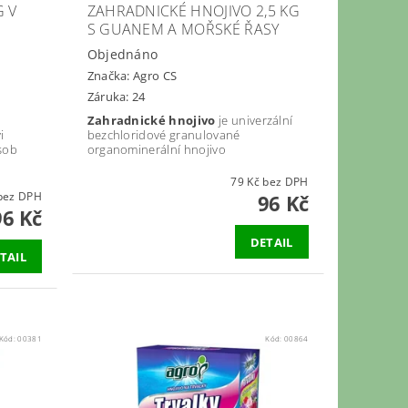
G V
ZAHRADNICKÉ HNOJIVO 2,5 KG
S GUANEM A MOŘSKÉ ŘASY
Objednáno
Značka:
Agro CS
Záruka: 24
Zahradnické hnojivo
je univerzální
i
bezchloridové granulované
sob
organominerální hnojivo
79 Kč bez DPH
9 Kč bez DPH
96 Kč
96 Kč
DETAIL
TAIL
Kód:
00381
Kód:
00864