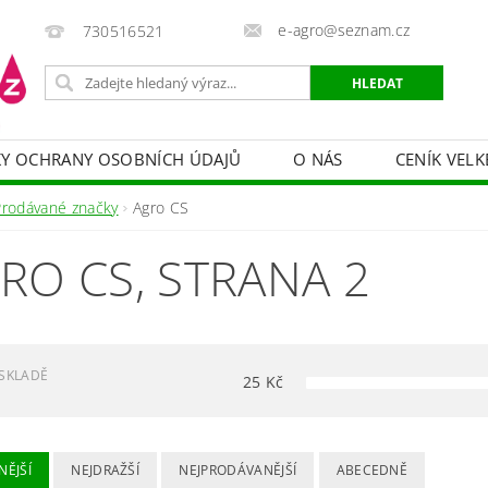
e-agro@seznam.cz
730516521
Y OCHRANY OSOBNÍCH ÚDAJŮ
O NÁS
CENÍK VELK
 VAKY, PYTLE, PLACHTY
POSTŘIKOVAČE
OCHRANA
Prodávané značky
Agro CS
HRANA DŘEVA
BAZÉNOVÁ CHEMIE
MECHANIZACE
RO CS
, STRANA 2
PRODEJ CIBULE
CHOVATELSKÉ POTŘEBY
PÉ
OB = SLEVY 10-30 %
ZAHRADNÍ POMŮCKY A ZÁVLAHA
SKLADĚ
25
Kč
NĚJŠÍ
NEJDRAŽŠÍ
NEJPRODÁVANĚJŠÍ
ABECEDNĚ