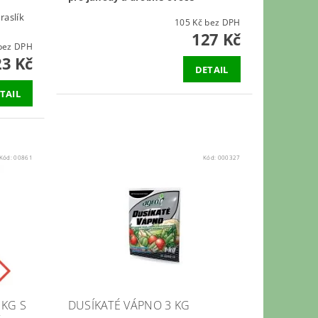
raslík
105 Kč bez DPH
127 Kč
02 Kč bez DPH
23 Kč
DETAIL
TAIL
Kód:
00861
Kód:
000327
 KG S
DUSÍKATÉ VÁPNO 3 KG