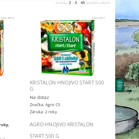
2
3
45
Stránka
z
-
položek celkem
Kód:
9974
Kód:
9977
KRISTALON HNOJIVO START 500
G
Na dotaz
Značka:
Agro CS
Záruka: 2 roky
AGRO HNOJIVO KRISTALON
rvky,
START 500 G