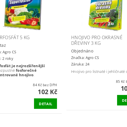
RFOSFÁT 5 KG
HNOJIVO PRO OKRASNÉ
DŘEVINY 3 KG
taz
Objednáno
a:
Agro CS
Značka:
Agro CS
: 2 roky
Záruka: 24
osfát je nejrozšířenější
ozpustné
fosforečné
Hnojivo pro listnaté i jehličnaté 
ntrované hnojivo
.
8
84 Kč bez DPH
1
102 Kč
DE
DETAIL