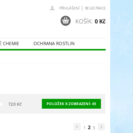
|
PŘIHLÁŠENÍ
REGISTRACE
KOŠÍK:
0 Kč
É CHEMIE
OCHRANA ROSTLIN
 VINNÉ RÉVY - BELCHIM
ČE O TRÁVNÍKY
SPORT
720
Kč
POLOŽEK K ZOBRAZENÍ:
45
2
1
3