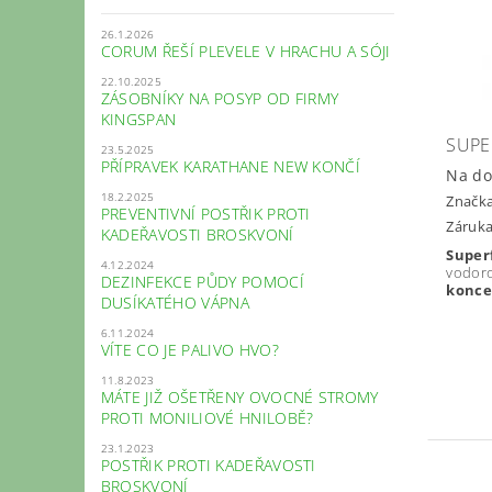
26.1.2026
CORUM ŘEŠÍ PLEVELE V HRACHU A SÓJI
22.10.2025
ZÁSOBNÍKY NA POSYP OD FIRMY
KINGSPAN
SUPE
23.5.2025
PŘÍPRAVEK KARATHANE NEW KONČÍ
Na do
18.2.2025
Značk
PREVENTIVNÍ POSTŘIK PROTI
Záruka
KADEŘAVOSTI BROSKVONÍ
Superf
4.12.2024
vodor
DEZINFEKCE PŮDY POMOCÍ
konce
DUSÍKATÉHO VÁPNA
6.11.2024
VÍTE CO JE PALIVO HVO?
11.8.2023
MÁTE JIŽ OŠETŘENY OVOCNÉ STROMY
PROTI MONILIOVÉ HNILOBĚ?
23.1.2023
POSTŘIK PROTI KADEŘAVOSTI
BROSKVONÍ