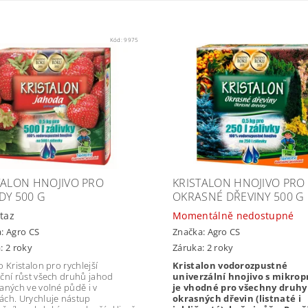
Kód:
9975
TALON HNOJIVO PRO
KRISTALON HNOJIVO PRO
DY 500 G
OKRASNÉ DŘEVINY 500 G
taz
Momentálně nedostupné
a:
Agro CS
Značka:
Agro CS
: 2 roky
Záruka: 2 roky
 Kristalon pro rychlejší
Kristalon vodorozpustné
ční růst všech druhů jahod
univerzální hnojivo s mikrop
aných ve volné půdě i v
je vhodné pro všechny druhy
ch. Urychluje nástup
okrasných dřevin (listnaté i