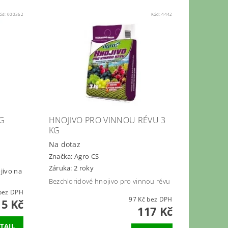
ód:
000362
Kód:
4442
KG
HNOJIVO PRO VINNOU RÉVU 3
KG
Na dotaz
Značka:
Agro CS
Záruka: 2 roky
jivo na
Bezchloridové hnojivo pro vinnou révu
5 Kč bez DPH
97 Kč bez DPH
15 Kč
117 Kč
TAIL