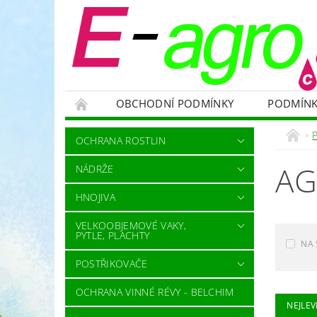
OBCHODNÍ PODMÍNKY
PODMÍNK
NÁDRŽE
HNOJIVA
VELKOOBJEMOVÉ
OCHRANA ROSTLIN
RODENTICIDY - PROTI HLODAVCŮM
OC
AG
NÁDRŽE
OCHRANNÉ POMŮCKY A PRACOVNÍ OBLEČENÍ
HNOJIVA
NÁHRADNÍ DÍLY A SERVIS
VÝPRODEJ ZÁS
VELKOOBJEMOVÉ VAKY,
PYTLE, PLACHTY
NA 
POSTŘIKOVAČE
OCHRANA VINNÉ RÉVY - BELCHIM
NEJLEV