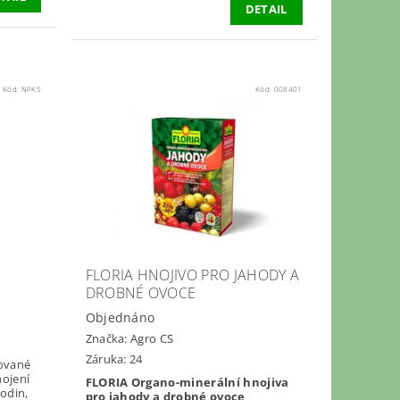
DETAIL
Kód:
NPK5
Kód:
008401
FLORIA HNOJIVO PRO JAHODY A
DROBNÉ OVOCE
Objednáno
Značka:
Agro CS
Záruka: 24
lované
nojení
FLORIA Organo-minerální hnojiva
pro jahody a drobné ovoce