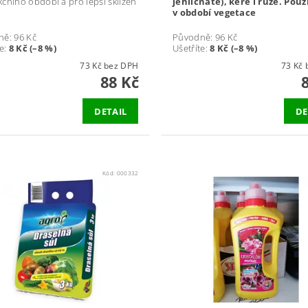
čního období a pro lepší sklizeň
jehličnaté), keře i růže. Použ
v období vegetace
ně:
96 Kč
Původně:
96 Kč
te
:
8 Kč (–8 %)
Ušetříte
:
8 Kč (–8 %)
73 Kč bez DPH
7
88 Kč
DETAIL
DE
Kód:
000332