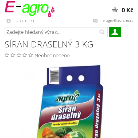
0 Kč
e-agro@seznam.cz
730516521
SÍRAN DRASELNÝ 3 KG
Neohodnoceno