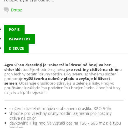
Dotaz
POPIS
PARAMETRY
DISKUZE
Agro Síran draselný je univerzální draselné hnojivo bez
chloridů
, tudíž je vhodné zejména
pro rostliny citlivé na chlór
a
pro všechny ostatní druhy rostlin. Díky svému správnému složení
podporuje
vyšší tvorbu cukrů v plodu a zvyšuje klíčivost
semen
. Obsahuje draslík pro zdravější a zelenější listy. Hnojivo
používáme k základnímu podzimnímu hnojení nebo k hnojení brzy
na jaře a k přihnojování.
složení: draselné hnojivo s obsahem draslíku K2O 50%
vhodné pro všechny druhy rostlin, zejména pro rostliny
citlivé na chlór
dávkování: 1 kg hnojiva vystačí cca na 166 - 666 m2 dle typu
rostliny