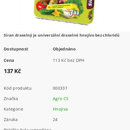
Síran draselný je univerzální draselné hnojivo bez chloridů
Dostupnost
Objednáno
Cena
113 Kč bez DPH
137 Kč
Kód produktu
000337
Značka
Agro CS
Kategorie
Hnojiva
Záruka
24
Položka byla vyprodána...