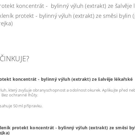
rotekt koncentrát - bylinný výluh (extrakt) ze šalvěje 
kleník protekt - bylinný výluh (extrakt) ze směsi bylin
rejka)
ÚČINKUJE?
otekt koncentrát - bylinný výluh (extrakt) ze šalvěje lékařské
ýluh, který zvyšuje obranyschopnost a odolnost okurek. Aplikujte před ne
 Bez ochranné lhůty.
sahuje 50 ml přípravku.
leník protekt koncentrát - bylinný výluh (extrakt) ze směsi by
ejka)