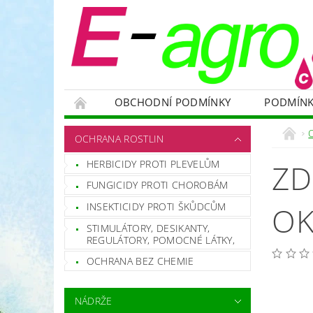
OBCHODNÍ PODMÍNKY
PODMÍNK
NÁDRŽE
HNOJIVA
VELKOOBJEMOVÉ
OCHRANA ROSTLIN
RODENTICIDY - PROTI HLODAVCŮM
OC
HERBICIDY PROTI PLEVELŮM
ZD
OCHRANNÉ POMŮCKY A PRACOVNÍ OBLEČENÍ
FUNGICIDY PROTI CHOROBÁM
NÁHRADNÍ DÍLY A SERVIS
VÝPRODEJ ZÁS
INSEKTICIDY PROTI ŠKŮDCŮM
OK
STIMULÁTORY, DESIKANTY,
REGULÁTORY, POMOCNÉ LÁTKY,
OCHRANA BEZ CHEMIE
NÁDRŽE