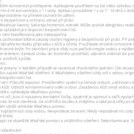
í:
itím koncentrát protřepeme. Aplikujeme postřikem na list nebo zálivkou
ím 4 ml koncentrátu v 1 l vody. Aplikaci provádíme 1 x za 7 - 14 dnů v do
neprovádíme na přímém slunečním záření.
o bezpečnost a ochranu zdraví při práci:
sahuje Savory, Satureja hortensis, extrakt. Může vyvolat alergickou reakc
 vyžádání je k dispozici bezpečnostní list.
 není klasifikovaná jako nebezpečná.
a zachovávat běžné zásady osobní hygieny a bezpečnosti při práci. Při prác
Zabraňte kontaktu přípravku s kůží a očima. Používejte vhodné ochranné 
hranné brýle. Po skončení práce vždy ruce pečlivě omyjte vodou a mýdlem
m krémem. Zamezit úniku do životního prostředí, zabránit vniknutí do p
e, podloží a půdy.
moc:
 pokyny: V každém případě se vyvarovat chaotického jednání. Dle situac
bo zajistit lékařské ošetření. K lékařskému ošetření vždy vzít s sebou origin
bezpečnostní list.
hání: Přerušit expozici. Postiženého vyvést na čerstvý vzduch, udržovat v kl
 s kůží: Odložit kontaminovaný oděv a obuv. Zasaženou kůži omýt vodou a 
dění, vyhledejte lékařskou pomoc.
ení očí: Jsou-li nasazeny kontaktní čočky, opatrně je vyjmout a začít vypla
oko široce otevřené, od vnitřního koutku k vnějšímu a také pod víčky po 
vání obtíží vyhledat lékařskou pomoc.
í: Vypláchnout ústa vodou. Nevyvolávat zvracení. Nikdy nepodávat nic úst
i křeče.
ající se okamžité lékařské pomoci a zvláštního ošetření: Dekontaminace.
 skladování: