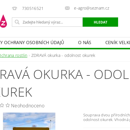
e-agro@seznam.cz
730516521
Y OCHRANY OSOBNÍCH ÚDAJŮ
O NÁS
CENÍK VELK
 VAKY, PYTLE, PLACHTY
POSTŘIKOVAČE
OCHRANA
Ochrana rostlin
ZDRAVÁ okurka - odolnost okurek
HRANA DŘEVA
BAZÉNOVÁ CHEMIE
MECHANIZACE
RAVÁ OKURKA - ODO
PRODEJ CIBULE
CHOVATELSKÉ POTŘEBY
PÉ
OB = SLEVY 10-30 %
ZAHRADNÍ POMŮCKY A ZÁVLAHA
UREK
Neohodnoceno
Souprava dvou přírodních 
odolnost okurek. Vhodná p