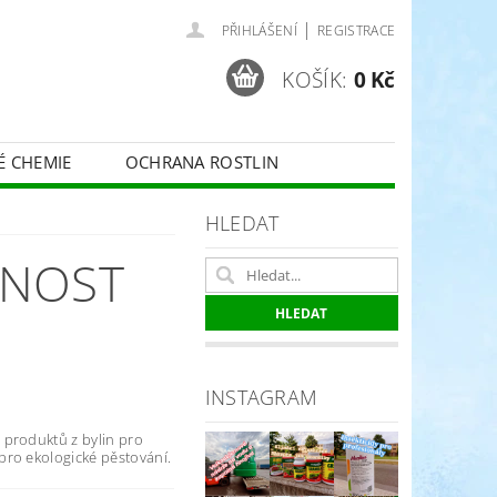
|
PŘIHLÁŠENÍ
REGISTRACE
KOŠÍK:
0 Kč
É CHEMIE
OCHRANA ROSTLIN
 VINNÉ RÉVY - BELCHIM
HLEDAT
LNOST
ČE O TRÁVNÍKY
SPORT
INSTAGRAM
produktů z bylin pro
ro ekologické pěstování.