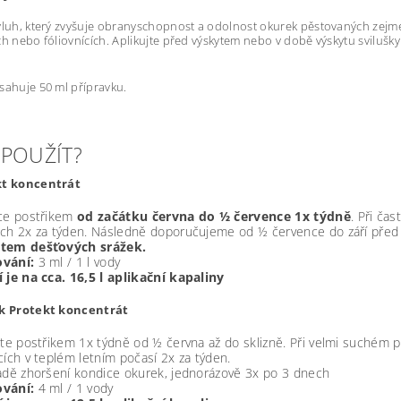
ýluh, který zvyšuje obranyschopnost a odolnost okurek pěstovaných zejmé
ch nebo fóliovnících. Aplikujte před výskytem nebo v době výskytu sviluš
sahuje 50 ml přípravku.
I POUŽÍT?
kt koncentrát
ace postřikem
od začátku června do ½ července 1x týdně
. Při ča
ách 2x za týden. Následně doporučujeme od ½ července do září pře
tem dešťových srážek.
vání:
3 ml / 1 l vody
 je na cca. 16,5 l aplikační kapaliny
ík Protekt koncentrát
jte postřikem 1x týdně od ½ června až do sklizně. Při velmi suchém 
cích v teplém letním počasí 2x za týden.
adě zhoršení kondice okurek, jednorázově 3x po 3 dnech
ování:
4 ml / 1 vody