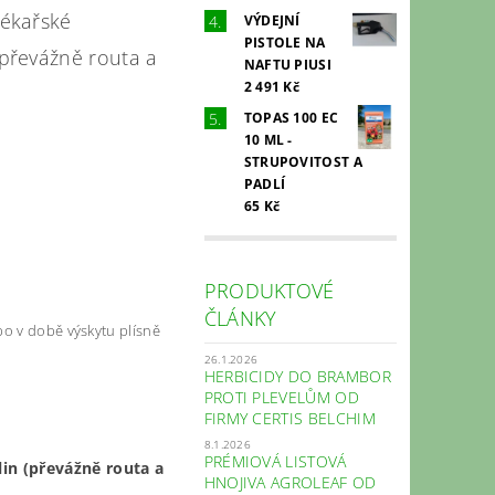
lékařské
VÝDEJNÍ
PISTOLE NA
 (převážně routa a
NAFTU PIUSI
2 491 Kč
TOPAS 100 EC
10 ML -
STRUPOVITOST A
PADLÍ
65 Kč
PRODUKTOVÉ
ČLÁNKY
bo v době výskytu plísně
26.1.2026
HERBICIDY DO BRAMBOR
PROTI PLEVELŮM OD
FIRMY CERTIS BELCHIM
8.1.2026
PRÉMIOVÁ LISTOVÁ
lin (převážně routa a
HNOJIVA AGROLEAF OD