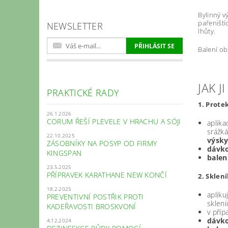
Bylinný v
pařeniští
NEWSLETTER
lhůty.
Balení ob
JAK J
PRAKTICKÉ RADY
1. Prote
26.1.2026
CORUM ŘEŠÍ PLEVELE V HRACHU A SÓJI
aplik
srážk
22.10.2025
výsky
ZÁSOBNÍKY NA POSYP OD FIRMY
dávko
KINGSPAN
balení
23.5.2025
PŘÍPRAVEK KARATHANE NEW KONČÍ
2. Sklen
18.2.2025
apliku
PREVENTIVNÍ POSTŘIK PROTI
sklení
KADEŘAVOSTI BROSKVONÍ
v příp
d
ávk
4.12.2024