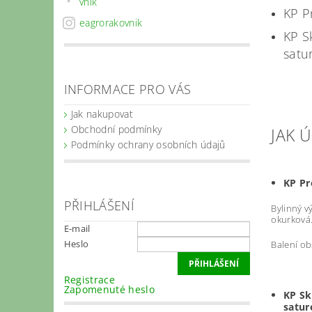
vnik
KP P
eagrorakovnik
KP S
satu
INFORMACE PRO VÁS
Jak nakupovat
Obchodní podmínky
JAK 
Podmínky ochrany osobních údajů
KP Pr
PŘIHLÁŠENÍ
Bylinný v
okurková.
E-mail
Heslo
Balení ob
Registrace
Zapomenuté heslo
KP Sk
satur