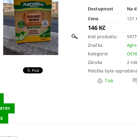
Dostupnost
Na d
Cena
146 Kč
Kód produktu
5977
Značka
Agro
Kategorie
OCH
Záruka
2 ro
Položka byla vyprodána
Tisk
ETRY
ZE