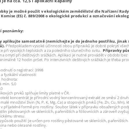
í je na cca. 12,5 l aplikační kapaliny
obky je možné použít v ekologickém zemědělství dle Nařízení Rady (
 Komise (ES) č. 889/2008 o ekologické produkci a označování ekolo
ní poznámky:
y aplikujte samostatně (nemíchejte je do jednoho postřiku, jinak 
ů).
Předpokladem vysoké účinnosti obou přípravků je dobré pokrytí všech 
te při vysokých teplotách a za poledního slunečního svitu.
Přípravky pů
na omytí při dešťových srážkách. Aplikaci je nutné provádět v období bez 
nimálně 12 hodin pršet. Po intenzivních dešťových srážkách je třeba prov
hodnutí o registraci: 3998
 fyzikální vlastnosti:
: hodnota:
% min. 5,0
,0
ikových prvků splňuje limity platné v ČR.
rotekt koncentrát je přírodní vodný koncentrovaný extrakt ze směsi 2 druh
malé množství živin (N, P, K, Mg, Ca) a stopových prvků (Fe, Zn, Cu, Mn), k
v přijatelné formě pro rostliny. Soubor látek v přípravku obsažených pod
ostlin pěstovaných ve sklenících, pařeništích a fóliovnících a zároveň zvyšu
tickému stresu.
způsob použití: Je určen pro rostliny pěstované ve sklenících, pařeništích a
nina nebo okrasné rostliny.