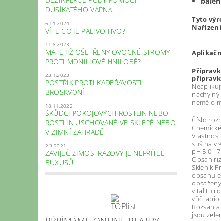
DEZINFEKCE PŮDY POMOCÍ
b
alen
DUSÍKATÉHO VÁPNA
Tyto výr
6.11.2024
Nařízení
VÍTE CO JE PALIVO HVO?
11.8.2023
MÁTE JIŽ OŠETŘENY OVOCNÉ STROMY
Aplikač
PROTI MONILIOVÉ HNILOBĚ?
Přípravk
23.1.2023
přípravk
POSTŘIK PROTI KADEŘAVOSTI
Neaplikuj
BROSKVONÍ
náchylný 
nemělo mi
18.11.2022
ŠKŮDCI POKOJOVÝCH ROSTLIN NEBO
Číslo roz
ROSTLIN USCHOVANÉ VE SKLEPĚ NEBO
Chemické a
V ZIMNÍ ZAHRADĚ
Vlastnost
sušina v 
2.3.2021
pH 5,0 - 7
ZAVÍJEČ ZIMOSTRÁZOVÝ JE NEPŘÍTEL
Obsah riz
BUXUSŮ
Skleník P
obsahuje 
obsaženy 
vitalitu r
vůči abio
Rozsah a 
jsou zele
PŘIJÍMÁME ONLINE PLATBY