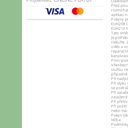
Dávkován
Před použ
rozmíchán
aplikaci 
Pokyny pr
EUH208 Ob
EUH210 Na
Tato směs
Je potřeb
nekuřte. 
oděv a oc
reparační
kanalizac
První po
Všeobecné
službu ne
případně 
Při nadýc
Při styku
se podráž
Při zasaž
zasažené 
Při přetr
Při požit
nebo má-l
Pokyn týk
léčba.
Podmínky