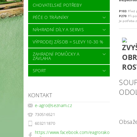
Bezpečnost
CHOVATELSKÉ POTŘEBY
P103
Před p
P270
Při po
PÉČE O TRÁVNÍKY
Je potřeba 
NÁHRADNÍ DÍLY A SERVIS
VÝPRODEJ ZÁSOB = SLEVY 10-30 %
ZAHRADNÍ POMŮCKY A
ZÁVLAHA
SPORT
SOUP
ODOL
KONTAKT
e-agro
@
seznam.cz
730516521
Obsaže
603211870
https://www.facebook.com/eagrorako