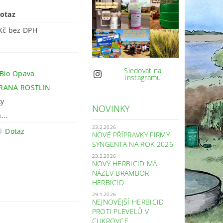
otaz
121 Kč bez DPH
Sledovat na
Bio Opava
Instagramu
RANA ROSTLIN
ky
NOVINKY
...
23.2.2026
Dotaz
NOVÉ PŘÍPRAVKY FIRMY
SYNGENTA NA ROK 2026
23.2.2026
NOVÝ HERBICID MÁ
NÁZEV BRAMBOR
HERBICID
29.1.2026
NEJNOVĚJŠÍ HERBICID
PROTI PLEVELŮ V
CUKROVCE