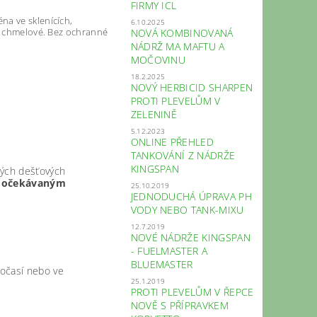
FIRMY ICL
na ve sklenících,
6.10.2025
ky chmelové. Bez ochranné
NOVÁ KOMBINOVANÁ
NÁDRŽ MA MAFTU A
MOČOVINU
18.2.2025
NOVÝ HERBICID SHARPEN
PROTI PLEVELŮM V
ZELENINĚ
5.12.2023
ONLINE PŘEHLED
TANKOVÁNÍ Z NÁDRŽE
KINGSPAN
stých dešťových
d
očekávaným
25.10.2019
JEDNODUCHÁ ÚPRAVA PH
VODY NEBO TANK-MIXU
12.7.2019
NOVÉ NÁDRŽE KINGSPAN
- FUELMASTER A
BLUEMASTER
počasí nebo ve
25.1.2019
PROTI PLEVELŮM V ŘEPCE
NOVĚ S PŘÍPRAVKEM