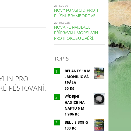
26.1.2026
NOVÝ FUNGICID PROTI
PLÍSNI BRAMBOROVÉ
20.10.2025
NOVÁ FORMULACE
PŘÍPRAVKU MORSUVIN
PROTI OKUSU ZVĚŘÍ.
TOP 5
BELANTY 18 ML
YLIN PRO
- MONILIOVÁ
SPÁLA
É PĚSTOVÁNÍ.
50 Kč
VÝDEJNÍ
HADICE NA
NAFTU 6 M
1 906 Kč
BELLIS 3X8 G
133 Kč