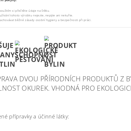
ní pokyny:
oužitím si přečtěte údaje na štítku.
užívání tohoto výrobku nejezte, nepijte ani nekuřte.
zachovávat běžné zásady osobní hygieny a bezpečnosti při práci.
RAVA DVOU PŘÍRODNÍCH PRODUKTŮ Z B
NOST OKUREK. VHODNÁ PRO EKOLOGICK
né přípravky a účinné látky: