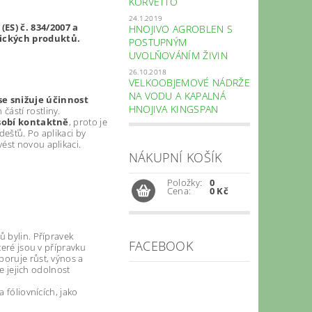
KORVETTO
24.1.2019
ES) č. 834/2007 a
HNOJIVO AGROBLEN S
gických produktů.
POSTUPNÝM
UVOLŇOVÁNÍM ŽIVIN
26.10.2018
VELKOOBJEMOVÉ NÁDRŽE
NA VODU A KAPALNÁ
se snižuje účinnost
HNOJIVA KINGSPAN
částí rostliny.
sobí kontaktně
, proto je
dešťů. Po aplikaci by
ést novou aplikaci.
NÁKUPNÍ KOŠÍK
Položky:
0
Cena:
0 Kč
ů bylin. Přípravek
FACEBOOK
teré jsou v přípravku
poruje růst, výnos a
je jejich odolnost
 fóliovnících, jako