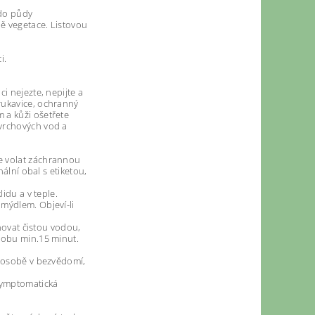
 do půdy
bě vegetace. Listovou
i.
i nejezte, nepijte a
rukavice, ochranný
 a kůži ošetřete
ovrchových vod a
e volat záchrannou
ální obal s etiketou,
idu a v teple.
mýdlem. Objeví-li
chovat čistou vodou,
dobu min.15 minut.
y osobě v bezvědomí,
 Symptomatická