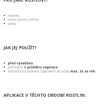
PRO JAKÉ ROSTLINY?
trávníky
travní plochy (hřiště)
parky
JAK JEJ POUŽÍT?
před výsadbou
přihnojení
v průběhu vegetace
jednoduchá aplikace (zapravení do půdy
max. 2x za rok
)
APLIKACE V TĚCHTO OBDOBÍ ROSTLIN: