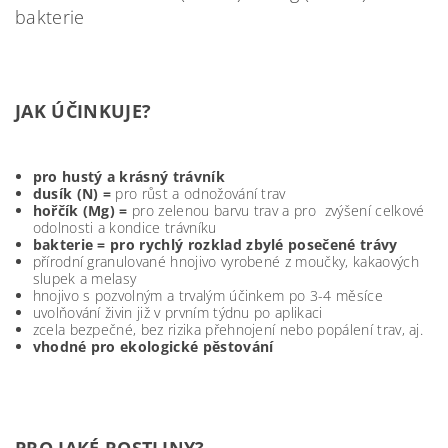
bakterie
JAK ÚČINKUJE?
pro hustý a krásný trávník
dusík (N) =
pro růst a odnožování trav
hořčík (Mg) =
pro zelenou barvu trav a pro zvýšení celkové
odolnosti a kondice trávníku
bakterie = pro rychlý rozklad zbylé posečené trávy
přírodní granulované hnojivo vyrobené z moučky, kakaových
slupek a melasy
hnojivo s pozvolným a trvalým účinkem po 3-4 měsíce
uvolňování živin již v prvním týdnu po aplikaci
zcela bezpečné, bez rizika přehnojení nebo popálení trav, aj.
vhodné pro ekologické pěstování