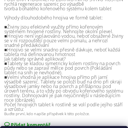
rychlá regenerace sazenic po výsadbě
tvorba bohatého kořenového systému kolem tablet
Výhody dlouhodobého hnojiva ve formě tablet:
■Živiny jsou efektivně využity přímo kořenovým
systémem hnojené rostliny. Nehnojíte okolní plevel.
■Hnojivo není vyplavováno vodou, neboť obsažené živiny
se v ní rozpouštějí pouze velmi pomalu, a nehrozí
snadné předávkování
■Hnojivo se velmi snadno přesně dávkuje, neboť každá
tableta má definovanou hmotnost
Jak tablety správně aplikovat?
■Tablety se kladou symetricky kolem rostliny na povrch
půdy nebo se zapraví mělce pod povrch (Pokládání
tablet na sníh je nevhodné).
■Velmi vhodná je aplikace hnojiva přímo při jarní
výsadbě sazenic. Tablety se položí buď na dno při okraji
výsadbové jamky nebo na povrch a přišlápnou pod
úroveň terénu, a to vždy po obvodu kořenového systému
rostliny. Dohnojování je pak nejúčinnější v následujícím
roce (obrázek).
Počet hnojivých tablet k rostlině se volí podle jejího stáří
a vzrůstu:
Buďte první, kdo napíše příspěvek k této položce.
Přidat komentář