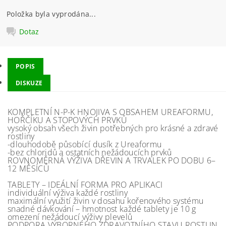
Položka byla vyprodána...
Dotaz
POPIS
DISKUZE
KOMPLETNÍ N-P-K HNOJIVA S OBSAHEM UREAFORMU,
HOŘČÍKU A STOPOVÝCH PRVKŮ
vysoký obsah všech živin potřebných pro krásné a zdravé
rostliny
-dlouhodobě působící dusík z Ureaformu
-bez chloridů a ostatních nežádoucích prvků
ROVNOMĚRNÁ VÝŽIVA DŘEVIN A TRVALEK PO DOBU 6–
12 MĚSÍCŮ
TABLETY – IDEÁLNÍ FORMA PRO APLIKACI
individuální výživa každé rostliny
maximální využití živin v dosahu kořenového systému
snadné dávkování – hmotnost každé tablety je 10 g
omezení nežádoucí výživy plevelů
PODPORA VÝBORNÉHO ZDRAVOTNÍHO STAVU ROSTLIN