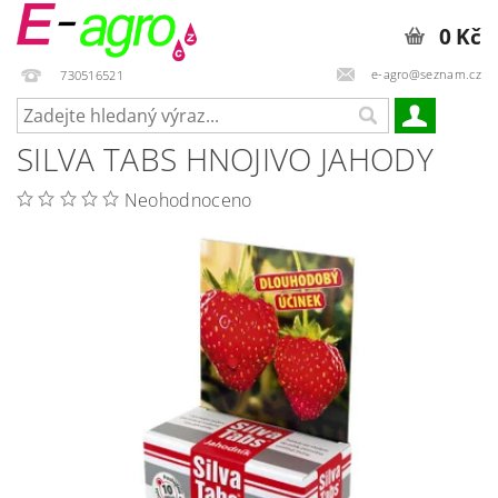
0 Kč
e-agro@seznam.cz
730516521
SILVA TABS HNOJIVO JAHODY
Neohodnoceno