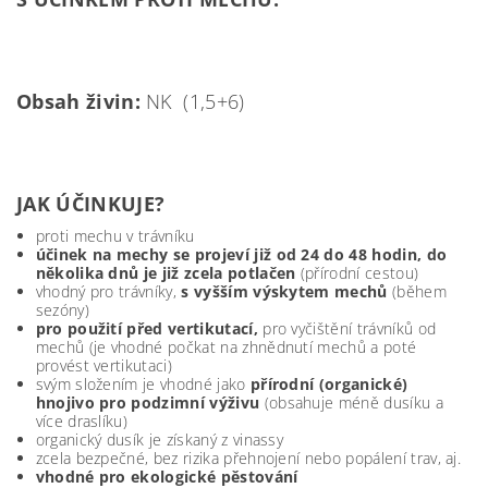
Obsah živin:
NK (1,5+6)
JAK ÚČINKUJE?
proti mechu v trávníku
účinek na mechy se projeví již od 24 do 48 hodin, do
několika dnů je již zcela potlačen
(přírodní cestou)
vhodný pro trávníky,
s vyšším výskytem mechů
(během
sezóny)
pro použití před vertikutací,
pro vyčištění trávníků od
mechů (je vhodné počkat na zhnědnutí mechů a poté
provést vertikutaci)
svým složením je vhodné jako
přírodní (organické)
hnojivo pro podzimní výživu
(obsahuje méně dusíku a
více draslíku)
organický dusík je získaný z vinassy
zcela bezpečné, bez rizika přehnojení nebo popálení trav, aj.
vhodné pro ekologické pěstování