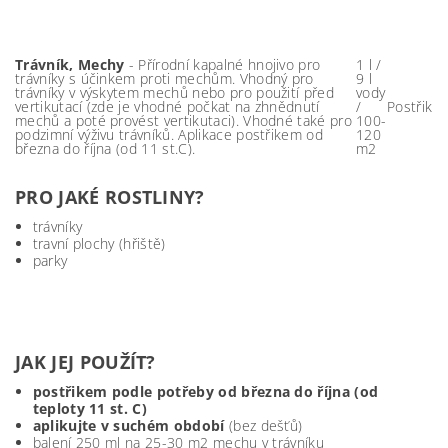
Trávník, Mechy
- Přírodní kapalné hnojivo pro
1 l /
trávníky s účinkem proti mechům. Vhodný pro
9 l
trávníky v výskytem mechů nebo pro použití před
vody
vertikutací (zde je vhodné počkat na zhnědnutí
/
Postřik
mechů a poté provést vertikutaci). Vhodné také pro
100-
podzimní výživu trávníků. Aplikace postřikem od
120
března do října (od 11 st.C).
m2
PRO JAKÉ ROSTLINY?
trávníky
travní plochy (hřiště)
parky
JAK JEJ POUŽÍT?
postřikem podle potřeby od března do října (od
teploty 11 st. C)
aplikujte v suchém období
(bez dešťů)
balení 250 ml na 25-30 m2 mechu v trávníku