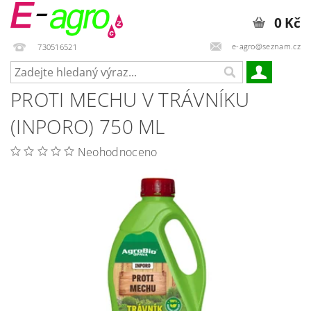
0 Kč
e-agro@seznam.cz
730516521
PROTI MECHU V TRÁVNÍKU
(INPORO) 750 ML
Neohodnoceno