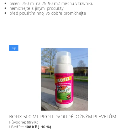
balení 750 ml na 75-90 m2 mechu v trávníku
nemíchejte s jinými produkty
před použitím hnojivo dobře promíchejte
Tip
BOFIX 500 ML PROTI DVOUDĚLOŽNÝM PLEVELŮM
Původně:
999 Kč
Ušetříte
:
108 Kč (–10 %)