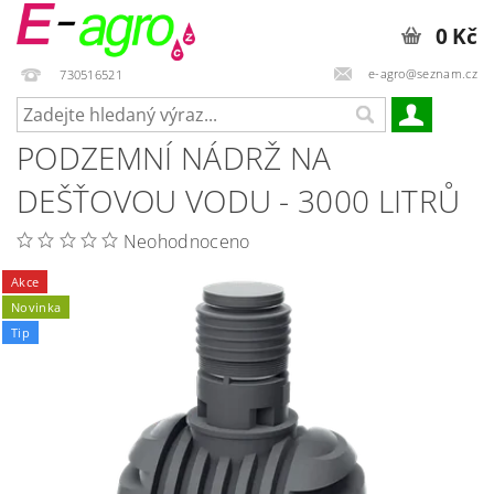
0 Kč
e-agro@seznam.cz
730516521
PODZEMNÍ NÁDRŽ NA
DEŠŤOVOU VODU - 3000 LITRŮ
Neohodnoceno
Akce
Novinka
Tip