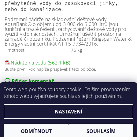
přebytečné vody do zasakovací jímky,
nebo do kanalizace.
Podzemní nádrže na skladování dešťové vody
AquaBank® o objemu od 3 000 do 6 000 litrů jsou
funkční a trvalé řešení „zachycování“ dešťové vody pro
využití v domácnostech. Umožňují ušetřit prostor na
zahradě či pozemku. Podzemní řešení Kingspan Water &
Energy vlastní certifikát AT-15-7734/2016.
Hmotnost
175 kg
Nádrže na vodu (562.1 kB)
Buďte první, kdo napíše příspěvek k této položce.
Přidat komentář
Tento web používá soubory cookie. Dalším procházením
tohoto webu vyjadřujete souhlas s jejich používáním.
NASTAVENÍ
2026 ©
E-agro.cz
, všechna práva vyhrazena
Vytvořil Shoptet
ODMÍTNOUT
SOUHLASÍM