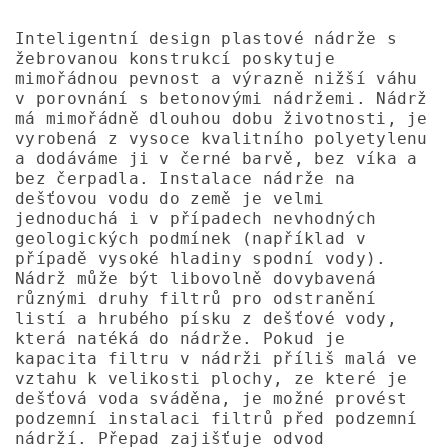
Inteligentní design plastové nádrže s
žebrovanou konstrukcí poskytuje
mimořádnou pevnost a výrazně nižší váhu
v porovnání s betonovými nádržemi. Nádrž
má mimořádně dlouhou dobu životnosti, je
vyrobená z vysoce kvalitního polyetylenu
a dodáváme ji v černé barvě, bez víka a
bez čerpadla. Instalace nádrže na
dešťovou vodu do země je velmi
jednoduchá i v případech nevhodných
geologických podmínek (například v
případě vysoké hladiny spodní vody).
Nádrž může být libovolně dovybavená
různými druhy filtrů pro odstranění
listí a hrubého písku z dešťové vody,
která natéká do nádrže. Pokud je
kapacita filtru v nádrži příliš malá ve
vztahu k velikosti plochy, ze které je
dešťová voda sváděna, je možné provést
podzemní instalaci filtrů před podzemní
nádrží. Přepad zajišťuje odvod