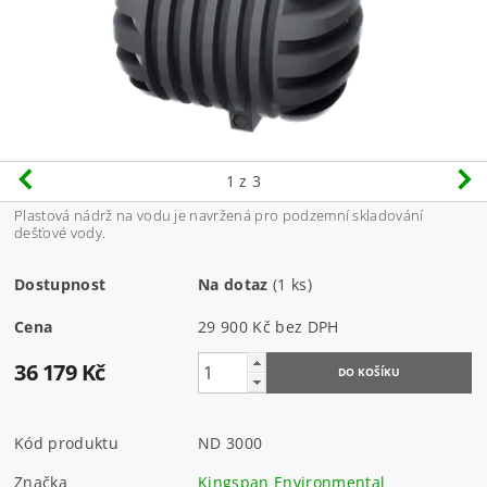
1
z 3
Plastová nádrž na vodu je navržená pro podzemní skladování
dešťové vody.
Dostupnost
Na dotaz
(1 ks)
Cena
29 900 Kč bez DPH
36 179 Kč
Kód produktu
ND 3000
Značka
Kingspan Environmental