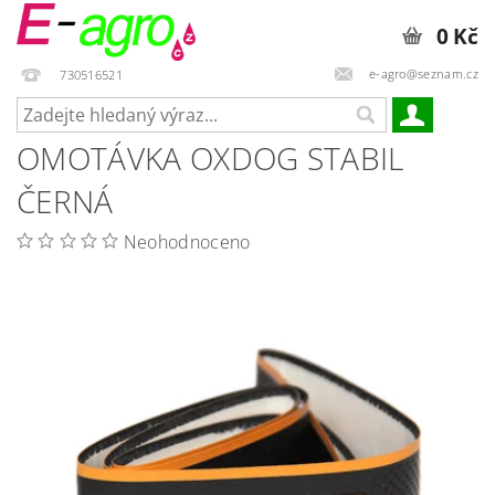
0 Kč
e-agro@seznam.cz
730516521
OMOTÁVKA OXDOG STABIL
ČERNÁ
Neohodnoceno