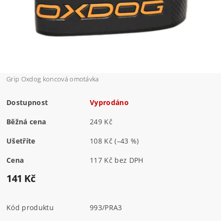
Grip Oxdog koncová omotávka
Dostupnost
Vyprodáno
Běžná cena
249 Kč
Ušetříte
108 Kč
(–43 %)
Cena
117 Kč bez DPH
141 Kč
Kód produktu
993/PRA3