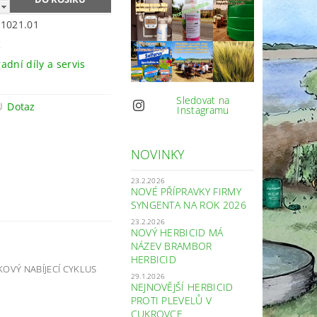
1021.01
K
adní díly a servis
Sledovat na
Dotaz
Instagramu
NOVINKY
23.2.2026
NOVÉ PŘÍPRAVKY FIRMY
SYNGENTA NA ROK 2026
23.2.2026
NOVÝ HERBICID MÁ
NÁZEV BRAMBOR
HERBICID
KOVÝ NABÍJECÍ CYKLUS
29.1.2026
NEJNOVĚJŠÍ HERBICID
PROTI PLEVELŮ V
CUKROVCE