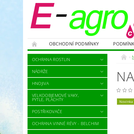
OBCHODNÍ PODMÍNKY
PODMÍNK
NÁDRŽE
HNOJIVA
VELKOOBJEMOVÉ
N
OCHRANA ROSTLIN
RODENTICIDY - PROTI HLODAVCŮM
OC
NA
NÁDRŽE
OCHRANNÉ POMŮCKY A PRACOVNÍ OBLEČENÍ
HNOJIVA
NÁHRADNÍ DÍLY A SERVIS
VÝPRODEJ ZÁS
VELKOOBJEMOVÉ VAKY,
PYTLE, PLACHTY
Novinka
POSTŘIKOVAČE
OCHRANA VINNÉ RÉVY - BELCHIM