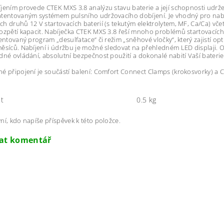
jením provede CTEK MXS 3.8 analýzu stavu baterie a její schopnosti udrže
tentovaným systémem pulsního udržovacího dobíjení. Je vhodný pro nabí
h druhů 12 V startovacích baterií (s tekutým elektrolytem, MF, Ca/Ca) v
ozpětí kapacit. Nabíječka CTEK MXS 3.8 řeší mnoho problémů startovacíc
tentovaný program „desulfatace“ či režim „sněhové vločky“, který zajistí op
ěsíců. Nabíjení i údržbu je možné sledovat na přehledném LED displaji. O
dné ovládání, absolutní bezpečnost použití a dokonalé nabití Vaší baterie
é připojení je součástí balení: Comfort Connect Clamps (krokosvorky) a 
6
t
0.5 kg
ní, kdo napíše příspěvek k této položce.
dat komentář