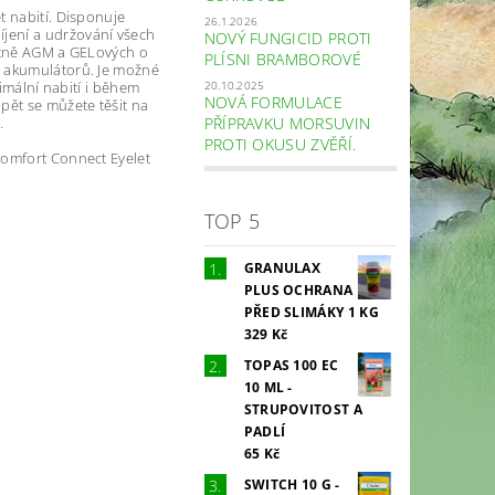
t nabití. Disponuje
26.1.2026
jení a udržování všech
NOVÝ FUNGICID PROTI
četně AGM a GELových o
PLÍSNI BRAMBOROVÉ
h akumulátorů. Je možné
20.10.2025
timální nabití i během
NOVÁ FORMULACE
pět se můžete těšit na
PŘÍPRAVKU MORSUVIN
.
PROTI OKUSU ZVĚŘÍ.
Comfort Connect Eyelet
TOP 5
GRANULAX
PLUS OCHRANA
PŘED SLIMÁKY 1 KG
329 Kč
TOPAS 100 EC
10 ML -
STRUPOVITOST A
PADLÍ
65 Kč
SWITCH 10 G -