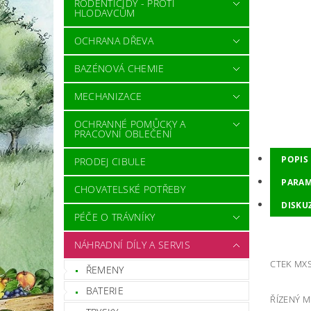
RODENTICIDY - PROTI
HLODAVCŮM
OCHRANA DŘEVA
BAZÉNOVÁ CHEMIE
MECHANIZACE
OCHRANNÉ POMŮCKY A
PRACOVNÍ OBLEČENÍ
POPIS
PRODEJ CIBULE
PARAM
CHOVATELSKÉ POTŘEBY
DISKU
PÉČE O TRÁVNÍKY
NÁHRADNÍ DÍLY A SERVIS
CTEK MXS
ŘEMENY
BATERIE
ŘÍZENÝ 