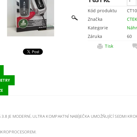
Kód produktu
CT10
Značka
CTE
Kategorie
Náhr
Záruka
60
Tisk
ETRY
ZE
 3.8 JE MODERNÍ, ULTRA KOMPAKTNÍ NABÍJEČKA UMOŽŇUJÍCÍ SEDMI KRO
MIKROPROCESOREM.