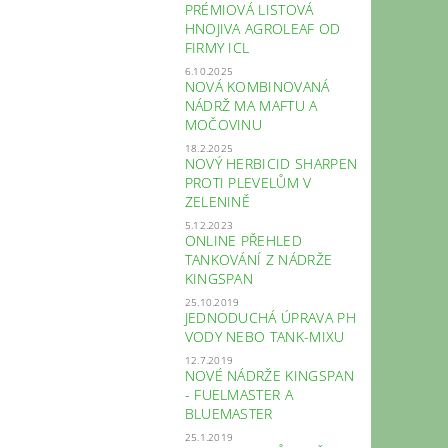
PRÉMIOVÁ LISTOVÁ
HNOJIVA AGROLEAF OD
FIRMY ICL
6.10.2025
NOVÁ KOMBINOVANÁ
NÁDRŽ MA MAFTU A
MOČOVINU
18.2.2025
NOVÝ HERBICID SHARPEN
PROTI PLEVELŮM V
ZELENINĚ
5.12.2023
ONLINE PŘEHLED
TANKOVÁNÍ Z NÁDRŽE
KINGSPAN
25.10.2019
JEDNODUCHÁ ÚPRAVA PH
VODY NEBO TANK-MIXU
12.7.2019
NOVÉ NÁDRŽE KINGSPAN
- FUELMASTER A
BLUEMASTER
25.1.2019