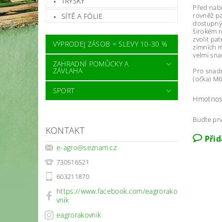
TRYSKY
Před nabí
rovněž pa
SÍTĚ A FÓLIE
dostupnýc
širokém r
zvolit pa
VÝPRODEJ ZÁSOB = SLEVY 10-30 %
zimních m
velmi sna
ZAHRADNÍ POMŮCKY A
ZÁVLAHA
Pro snadn
(očka) M
SPORT
Hmotnos
Buďte prv
KONTAKT
Při
e-agro
@
seznam.cz
730516521
603211870
https://www.facebook.com/eagrorako
vnik
eagrorakovnik