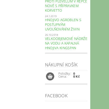
PROTI PLEVELŮM V ŘEPCE
NOVĚ S PŘÍPRAVKEM
KORVETTO
24.1.2019
HNOJIVO AGROBLEN S
POSTUPNÝM
UVOLŇOVÁNÍM ŽIVIN
26.10.2018
VELKOOBJEMOVÉ NÁDRŽE
NA VODU A KAPALNÁ
HNOJIVA KINGSPAN
NÁKUPNÍ KOŠÍK
Položky:
0
Cena:
0 Kč
FACEBOOK