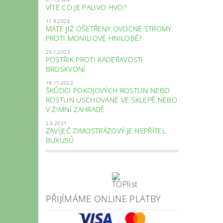
VÍTE CO JE PALIVO HVO?
11.8.2023
MÁTE JIŽ OŠETŘENY OVOCNÉ STROMY
PROTI MONILIOVÉ HNILOBĚ?
23.1.2023
POSTŘIK PROTI KADEŘAVOSTI
BROSKVONÍ
18.11.2022
ŠKŮDCI POKOJOVÝCH ROSTLIN NEBO
ROSTLIN USCHOVANÉ VE SKLEPĚ NEBO
V ZIMNÍ ZAHRADĚ
2.3.2021
ZAVÍJEČ ZIMOSTRÁZOVÝ JE NEPŘÍTEL
BUXUSŮ
PŘIJÍMÁME ONLINE PLATBY