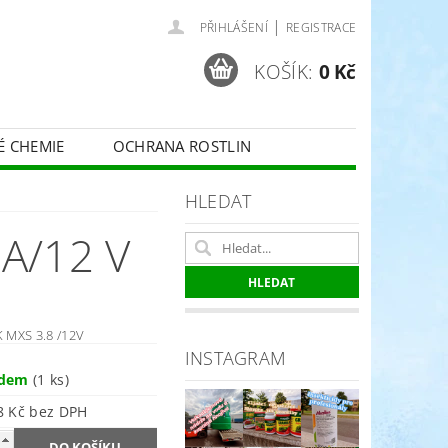
|
PŘIHLÁŠENÍ
REGISTRACE
KOŠÍK:
0 Kč
É CHEMIE
OCHRANA ROSTLIN
 VINNÉ RÉVY - BELCHIM
HLEDAT
A/12 V
ČE O TRÁVNÍKY
SPORT
K MXS 3.8 /12V
INSTAGRAM
adem
(1 ks)
1 348 Kč bez DPH