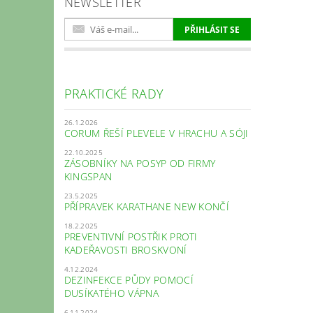
NEWSLETTER
PRAKTICKÉ RADY
26.1.2026
CORUM ŘEŠÍ PLEVELE V HRACHU A SÓJI
22.10.2025
ZÁSOBNÍKY NA POSYP OD FIRMY
KINGSPAN
23.5.2025
PŘÍPRAVEK KARATHANE NEW KONČÍ
18.2.2025
PREVENTIVNÍ POSTŘIK PROTI
KADEŘAVOSTI BROSKVONÍ
4.12.2024
DEZINFEKCE PŮDY POMOCÍ
DUSÍKATÉHO VÁPNA
6.11.2024