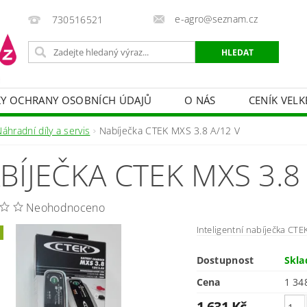
e-agro@seznam.cz
730516521
Y OCHRANY OSOBNÍCH ÚDAJŮ
O NÁS
CENÍK VELK
 VAKY, PYTLE, PLACHTY
POSTŘIKOVAČE
OCHRANA
áhradní díly a servis
Nabíječka CTEK MXS 3.8 A/12 V
HRANA DŘEVA
BAZÉNOVÁ CHEMIE
MECHANIZACE
BÍJEČKA CTEK MXS 3.8 
PRODEJ CIBULE
CHOVATELSKÉ POTŘEBY
PÉ
OB = SLEVY 10-30 %
ZAHRADNÍ POMŮCKY A ZÁVLAHA
Neohodnoceno
Inteligentní nabíječka CTE
Dostupnost
Skl
Cena
1 631 Kč