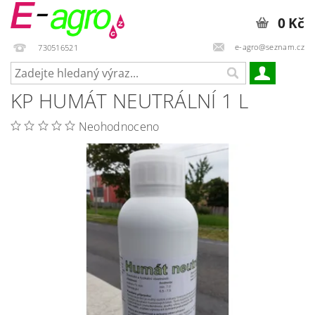
0 Kč
e-agro@seznam.cz
730516521
KP HUMÁT NEUTRÁLNÍ 1 L
Neohodnoceno