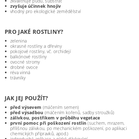
zkvalitňuje půdu, substrát
zvyšuje účinnek hnojiv
vhodný pro ekologické zemědělství
PRO JAKÉ ROSTLINY?
zelenina
okrasné rostliny a dřeviny
pokojové rostliny, vč. orchidejí
balkónové rostliny
ovocné stromy
drobné ovoce
réva vinná
trávníky
JAK JEJ POUŽÍT?
před výsevem
(máčením semen)
před výsadbou
(máčením kořenů, sadby stroužků)
zálivkou, postřikem v průběhu vegetace
první pomoc při poškození rostlin
(suchem, mrazem,
přílišnou zálivkou, po mechanickém poškození, po aplikaci
chemických přípravků, apod.)
jednoduchá aplikace a nízké dávkování