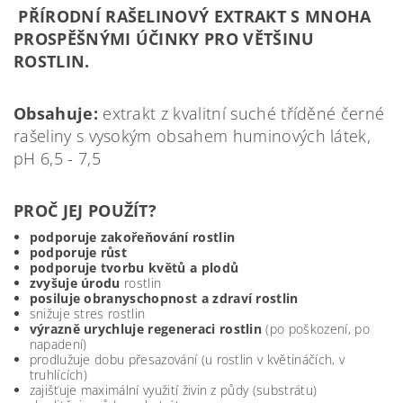
PŘÍRODNÍ RAŠELINOVÝ EXTRAKT S MNOHA
PROSPĚŠNÝMI ÚČINKY PRO VĚTŠINU
ROSTLIN.
Obsahuje:
extrakt z kvalitní suché tříděné černé
rašeliny s vysokým obsahem huminových látek,
pH 6,5 - 7,5
PROČ JEJ POUŽÍT?
podporuje zakořeňování rostlin
podporuje růst
podporuje tvorbu květů a plodů
zvyšuje úrodu
rostlin
posiluje obranyschopnost a zdraví rostlin
snižuje stres rostlin
výrazně urychluje regeneraci rostlin
(po poškození, po
napadení)
prodlužuje dobu přesazování (u rostlin v květináčích, v
truhlících)
zajišťuje maximální využití živin z půdy (substrátu)