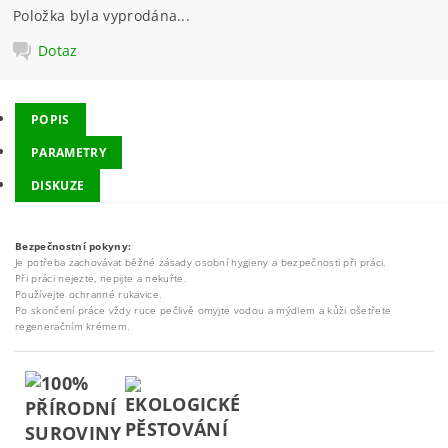
Položka byla vyprodána...
Dotaz
POPIS
PARAMETRY
DISKUZE
Bezpečnostní pokyny:
Je potřeba zachovávat běžné zásady osobní hygieny a bezpečnosti při práci.
Při práci nejezte, nepijte a nekuřte.
Používejte ochranné rukavice.
Po skončení práce vždy ruce pečlivě omyjte vodou a mýdlem a kůži ošetřete
regeneračním krémem.