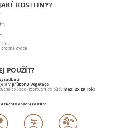
JAKÉ ROSTLINY?
y
iny
št
vinnou
í drobné ovoce
JEJ POUŽÍT?
 výsadbou
ojení
v průběhu vegetace
duchá aplikace (zapravení do půdy
max. 2x za rok
)
 v těchto období rostlin: