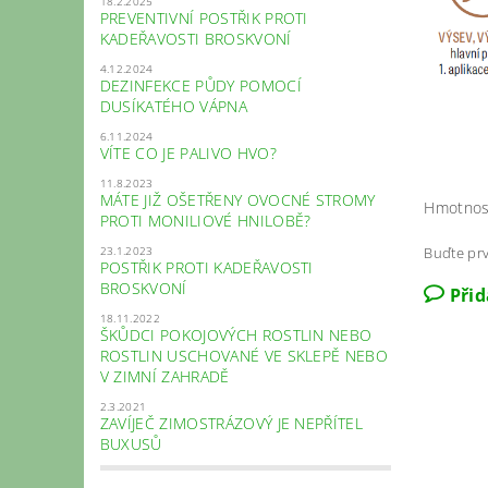
18.2.2025
PREVENTIVNÍ POSTŘIK PROTI
KADEŘAVOSTI BROSKVONÍ
4.12.2024
DEZINFEKCE PŮDY POMOCÍ
DUSÍKATÉHO VÁPNA
6.11.2024
VÍTE CO JE PALIVO HVO?
11.8.2023
MÁTE JIŽ OŠETŘENY OVOCNÉ STROMY
Hmotnos
PROTI MONILIOVÉ HNILOBĚ?
Buďte prv
23.1.2023
POSTŘIK PROTI KADEŘAVOSTI
BROSKVONÍ
Při
18.11.2022
ŠKŮDCI POKOJOVÝCH ROSTLIN NEBO
ROSTLIN USCHOVANÉ VE SKLEPĚ NEBO
V ZIMNÍ ZAHRADĚ
2.3.2021
ZAVÍJEČ ZIMOSTRÁZOVÝ JE NEPŘÍTEL
BUXUSŮ