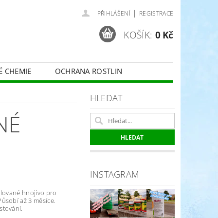
|
PŘIHLÁŠENÍ
REGISTRACE
KOŠÍK:
0 Kč
É CHEMIE
OCHRANA ROSTLIN
 VINNÉ RÉVY - BELCHIM
HLEDAT
NÉ
ČE O TRÁVNÍKY
SPORT
INSTAGRAM
ulované hnojivo pro
ůsobí až 3 měsíce.
stování.