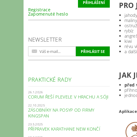
PRO 
Registrace
Zapomenuté heslo
jahod
maliny
ostruž
rybíz
angre
NEWSLETTER
kiwi
révu 
a dalš
JAK 
PRAKTICKÉ RADY
před
přihn
26.1.2026
jedno
CORUM ŘEŠÍ PLEVELE V HRACHU A SÓJI
22.10.2025
ZÁSOBNÍKY NA POSYP OD FIRMY
Aplikace
KINGSPAN
23.5.2025
PŘÍPRAVEK KARATHANE NEW KONČÍ