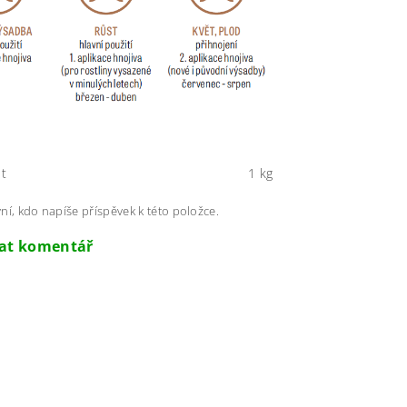
t
1 kg
ní, kdo napíše příspěvek k této položce.
dat komentář