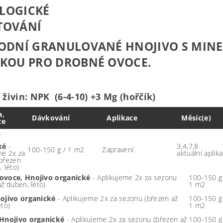
ODNÍ GRANULOVANÉ HNOJIVO S MINE
KOU PRO DROBNÉ OVOCE.
živin: NPK (6-4-10) +3 Mg (hořčík)
a,
Dávkování
Aplikace
Měsíc(e)
ce
,
ké
-
3,4,7,8
100-150 g / 1 m2
Zapravení
me 2x za
aktuální aplik
březen
 léto)
ovoce, Hnojivo organické
- Aplikujeme 2x za sezonu
100-150 g
až duben, léto)
1 m2
nojivo organické
- Aplikujeme 2x za sezonu (březen až
100-150 g
éto)
1 m2
 Hnojivo organické
- Aplikujeme 2x za sezonu (březen až
100-150 g