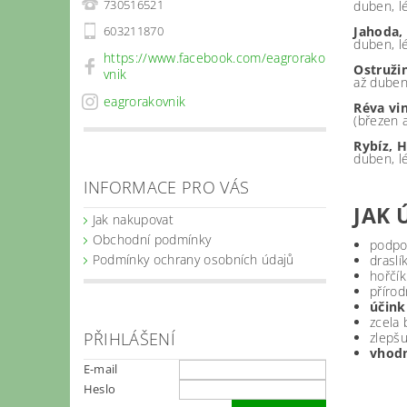
730516521
duben, l
603211870
Jahoda,
duben, l
https://www.facebook.com/eagrorako
Ostruži
vnik
až duben,
eagrorakovnik
Réva vi
(březen 
Rybíz, 
duben, l
INFORMACE PRO VÁS
JAK 
Jak nakupovat
Obchodní podmínky
podpo
Podmínky ochrany osobních údajů
draslí
hořčík
přírod
účink
zcela 
PŘIHLÁŠENÍ
zlepšu
vhodn
E-mail
Heslo