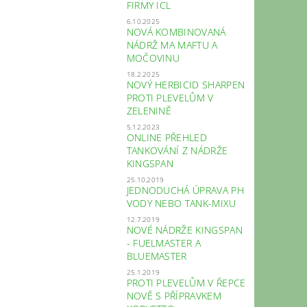
FIRMY ICL
6.10.2025
NOVÁ KOMBINOVANÁ
NÁDRŽ MA MAFTU A
MOČOVINU
18.2.2025
NOVÝ HERBICID SHARPEN
PROTI PLEVELŮM V
ZELENINĚ
5.12.2023
ONLINE PŘEHLED
TANKOVÁNÍ Z NÁDRŽE
KINGSPAN
25.10.2019
JEDNODUCHÁ ÚPRAVA PH
VODY NEBO TANK-MIXU
12.7.2019
NOVÉ NÁDRŽE KINGSPAN
- FUELMASTER A
BLUEMASTER
25.1.2019
PROTI PLEVELŮM V ŘEPCE
NOVĚ S PŘÍPRAVKEM