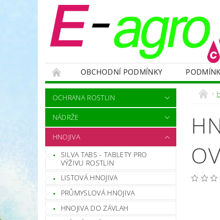
OBCHODNÍ PODMÍNKY
PODMÍNK
NÁDRŽE
HNOJIVA
VELKOOBJEMOVÉ
OCHRANA ROSTLIN
RODENTICIDY - PROTI HLODAVCŮM
OC
HN
NÁDRŽE
OCHRANNÉ POMŮCKY A PRACOVNÍ OBLEČENÍ
HNOJIVA
NÁHRADNÍ DÍLY A SERVIS
VÝPRODEJ ZÁS
OV
SILVA TABS - TABLETY PRO
VÝŽIVU ROSTLIN
LISTOVÁ HNOJIVA
PRŮMYSLOVÁ HNOJIVA
HNOJIVA DO ZÁVLAH