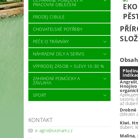
OCHRANNÉ POMŮCKY A
PRACOVNÍ OBLEČENÍ
PRODEJ CIBULE
PŘÍR
CHOVATELSKÉ POTŘEBY
SLOŽ
PÉČE O TRÁVNÍKY
NÁHRADNÍ DÍLY A SERVIS
Obsah 
VÝPRODEJ ZÁSOB = SLEVY 10-30 %
Plodin
indika
ZAHRADNÍ POMŮCKY A
Angrešt
ZÁVLAHA
Hnojivo
organic
Aplikuje
SPORT
sezonu (
až duben,
Drobné 
(březen 
KONTAKT
Kiwi, H
duben, l
e-agro
@
seznam.cz
Malina,