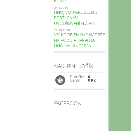
KORVETTO
24.1.2019
HNOJIVO AGROBLEN S
POSTUPNÝM
UVOLŇOVÁNÍM ŽIVIN
26.10.2018
VELKOOBJEMOVÉ NÁDRŽE
NA VODU A KAPALNÁ
HNOJIVA KINGSPAN
NÁKUPNÍ KOŠÍK
Položky:
0
Cena:
0 Kč
FACEBOOK