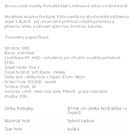
zbrusu nové modely florbalek Exel! Limitovaná edice v matné barvě
Modelová skupina florbalek V30x vsadila na dlouhodobě oblíbenou
čepel X BLADE - její univerzální prohnutí umožňuje tvrdou a
přesnou střelu a zároveň výbornou kontrolu balonku.
Parametry a specifikace
Výrobce: EXEL
Barva: oranžová
Certifikace IFF: ANO - schváleno pro oficiální soutěže pořádané
ČFBU
Čepel-název: Exel X
Čepel-tvrdost: Soft Blade - měkká
Délka tyče / délka hole s čepelí: 87cm / 98cm
Držení hole: ROUND - kulaté
Tvrdost (Flex): 34
Varianta: LEVÁ - levá ruka dole, PRAVÁ - pravá ruka dole
Značka: EXEL
Délka florbalky
87/98 cm (délka žerď/délka i s
čepelí)
Materiál hole
hybrid karbon
Tvar hole
kulatá