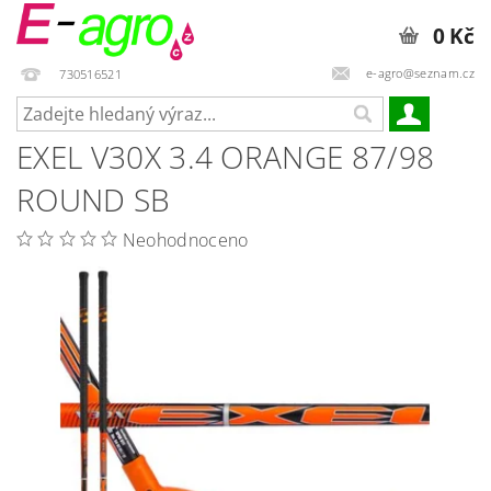
0 Kč
e-agro@seznam.cz
730516521
EXEL V30X 3.4 ORANGE 87/98
ROUND SB
Neohodnoceno