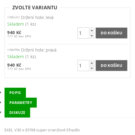
ZVOLTE VARIANTU
Držení hole: levá
1098/LEV
Skladem
(1 ks)
940 Kč
777 Kč bez DPH
Držení hole: pravá
1098/PRA
Skladem
(1 ks)
940 Kč
777 Kč bez DPH
POPIS
PARAMETRY
DISKUZE
EXEL V30 x 87/98 super oranžové žihadlo