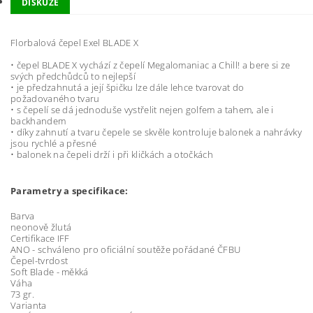
DISKUZE
Florbalová čepel Exel BLADE X
• čepel BLADE X vychází z čepelí Megalomaniac a Chill! a bere si ze
svých předchůdců to nejlepší
• je předzahnutá a její špičku lze dále lehce tvarovat do
požadovaného tvaru
• s čepelí se dá jednoduše vystřelit nejen golfem a tahem, ale i
backhandem
• díky zahnutí a tvaru čepele se skvěle kontroluje balonek a nahrávky
jsou rychlé a přesné
• balonek na čepeli drží i při kličkách a otočkách
Parametry a specifikace:
Barva
neonově žlutá
Certifikace IFF
ANO - schváleno pro oficiální soutěže pořádané ČFBU
Čepel-tvrdost
Soft Blade - měkká
Váha
73 gr.
Varianta