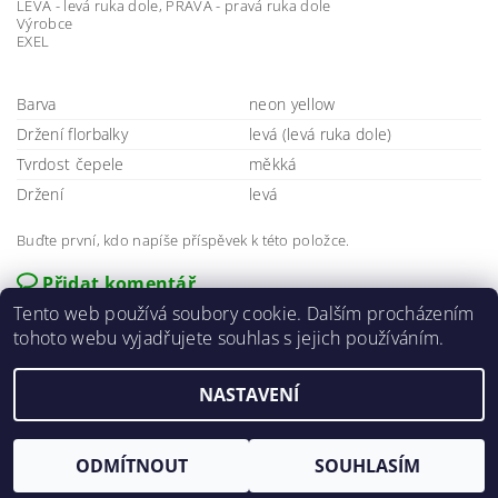
LEVÁ - levá ruka dole, PRAVÁ - pravá ruka dole
Výrobce
EXEL
Barva
neon yellow
Držení florbalky
levá (levá ruka dole)
Tvrdost čepele
měkká
Držení
levá
Buďte první, kdo napíše příspěvek k této položce.
Přidat komentář
Tento web používá soubory cookie. Dalším procházením
tohoto webu vyjadřujete souhlas s jejich používáním.
NASTAVENÍ
2026 ©
E-agro.cz
, všechna práva vyhrazena
Vytvořil Shoptet
ODMÍTNOUT
SOUHLASÍM