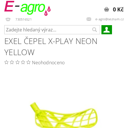
0 Kč
e-agro@seznam.cz
730516521
EXEL ČEPEL X-PLAY NEON
YELLOW
Neohodnoceno