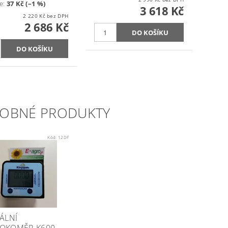
e
:
37 Kč (–1 %)
3 618 Kč
2 220 Kč bez DPH
2 686 Kč
OBNÉ PRODUKTY
Kód:
12DF
TÁLNÍ