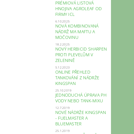
PRÉMIOVÁ LISTOVÁ
HNOJIVA AGROLEAF OD
FIRMY ICL
6.10.2025
NOVÁ KOMBINOVANÁ
NÁDRŽ MA MAFTU A
MOČOVINU
18.2.2025
NOVÝ HERBICID SHARPEN
PROTI PLEVELŮM V
ZELENINĚ
5.12.2023
ONLINE PŘEHLED
TANKOVÁNÍ Z NÁDRŽE
KINGSPAN
25.10.2019
JEDNODUCHÁ ÚPRAVA PH
VODY NEBO TANK-MIXU
12.7.2019
NOVÉ NÁDRŽE KINGSPAN
- FUELMASTER A
BLUEMASTER
25.1.2019