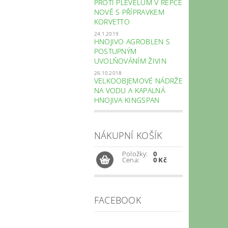
PROTI PLEVELŮM V ŘEPCE
NOVĚ S PŘÍPRAVKEM
KORVETTO
24.1.2019
HNOJIVO AGROBLEN S
POSTUPNÝM
UVOLŇOVÁNÍM ŽIVIN
26.10.2018
VELKOOBJEMOVÉ NÁDRŽE
NA VODU A KAPALNÁ
HNOJIVA KINGSPAN
NÁKUPNÍ KOŠÍK
Položky:
0
Cena:
0 Kč
FACEBOOK