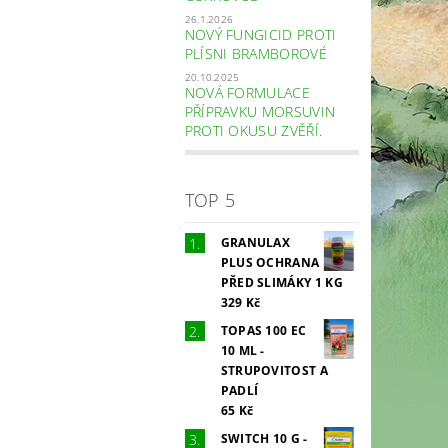
26.1.2026
NOVÝ FUNGICID PROTI
PLÍSNI BRAMBOROVÉ
20.10.2025
NOVÁ FORMULACE
PŘÍPRAVKU MORSUVIN
PROTI OKUSU ZVĚŘÍ.
TOP 5
GRANULAX
PLUS OCHRANA
PŘED SLIMÁKY 1 KG
329 Kč
TOPAS 100 EC
10 ML -
STRUPOVITOST A
PADLÍ
65 Kč
SWITCH 10 G -