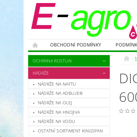
OBCHODNÍ PODMÍNKY
PODMÍNK
NÁDRŽE
HNOJIVA
VELKOOBJEMOVÉ
OCHRANA ROSTLIN
RODENTICIDY - PROTI HLODAVCŮM
OC
DI
NÁDRŽE
OCHRANNÉ POMŮCKY A PRACOVNÍ OBLEČENÍ
NÁDRŽE NA NAFTU
NÁHRADNÍ DÍLY A SERVIS
VÝPRODEJ ZÁS
60
NÁDRŽE NA ADBLUE®
NÁDRŽE NA OLEJ
NÁDRŽE NA HNOJIVA
NÁDRŽE NA VODU
OSTATNÍ SORTIMENT KINGSPAN