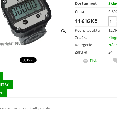
Dostupnost
Skl
Cena
11 616 Kč
Kód produktu
12D
Značka
King
Kategorie
Nád
Záruka
24
Tisk
ETRY
ZE
 průtokoměr K 600/B velký displej