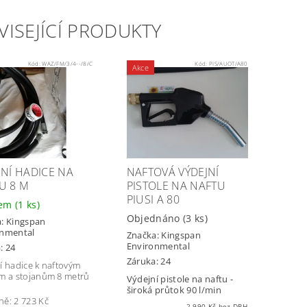
VISEJÍCÍ PRODUKTY
Kód:
WAZ/FM/3/4--/8/C
Kód:
PIS/AUOT/A80
Akce
JNÍ HADICE NA
NAFTOVÁ VÝDEJNÍ
U 8 M
PISTOLE NA NAFTU
PIUSI A 80
dem
(1 ks)
Objednáno
(3 ks)
a:
Kingspan
onmental
Značka:
Kingspan
Environmental
: 24
Záruka: 24
í hadice k naftovým
m a stojanům 8 metrů
Výdejní pistole na naftu -
široká průtok 90 l/min
ně:
2 723 Kč
2 990 Kč bez DPH