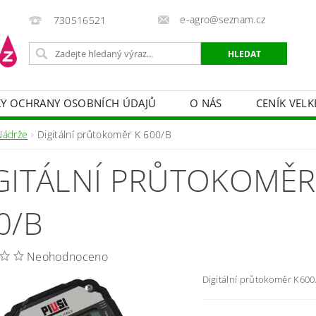
e-agro@seznam.cz
730516521
Y OCHRANY OSOBNÍCH ÚDAJŮ
O NÁS
CENÍK VELK
 VAKY, PYTLE, PLACHTY
POSTŘIKOVAČE
OCHRANA
Nádrže
Digitální průtokoměr K 600/B
HRANA DŘEVA
BAZÉNOVÁ CHEMIE
MECHANIZACE
GITÁLNÍ PRŮTOKOMĚR
PRODEJ CIBULE
CHOVATELSKÉ POTŘEBY
PÉ
OB = SLEVY 10-30 %
ZAHRADNÍ POMŮCKY A ZÁVLAHA
0/B
Neohodnoceno
Digitální průtokoměr K600