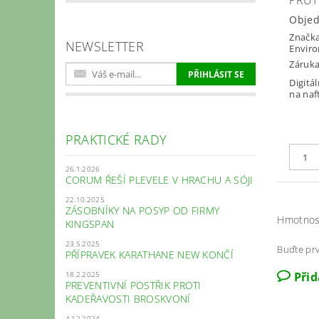
PRŮT
Obje
Značk
NEWSLETTER
Envir
Záruka
Digitá
na naf
PRAKTICKÉ RADY
26.1.2026
CORUM ŘEŠÍ PLEVELE V HRACHU A SÓJI
22.10.2025
ZÁSOBNÍKY NA POSYP OD FIRMY
Hmotnos
KINGSPAN
23.5.2025
Buďte prv
PŘÍPRAVEK KARATHANE NEW KONČÍ
18.2.2025
Při
PREVENTIVNÍ POSTŘIK PROTI
KADEŘAVOSTI BROSKVONÍ
4.12.2024