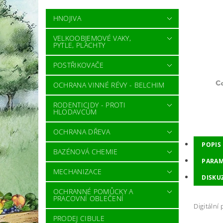
HNOJIVA
VELKOOBJEMOVÉ VAKY,
PYTLE, PLACHTY
POSTŘIKOVAČE
OCHRANA VINNÉ RÉVY - BELCHIM
RODENTICIDY - PROTI
HLODAVCŮM
OCHRANA DŘEVA
POPIS
BAZÉNOVÁ CHEMIE
PARAM
MECHANIZACE
DISKU
OCHRANNÉ POMŮCKY A
PRACOVNÍ OBLEČENÍ
Digitální
PRODEJ CIBULE