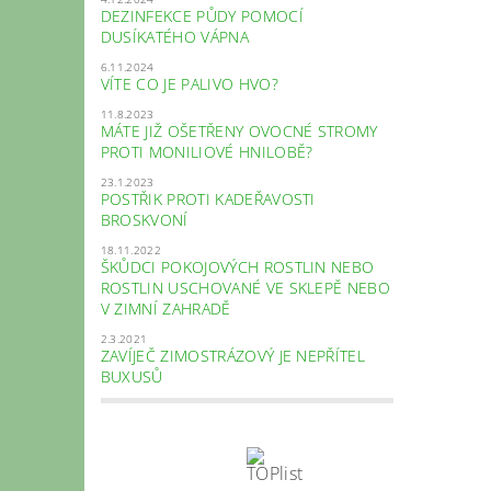
DEZINFEKCE PŮDY POMOCÍ
DUSÍKATÉHO VÁPNA
6.11.2024
VÍTE CO JE PALIVO HVO?
11.8.2023
MÁTE JIŽ OŠETŘENY OVOCNÉ STROMY
PROTI MONILIOVÉ HNILOBĚ?
23.1.2023
POSTŘIK PROTI KADEŘAVOSTI
BROSKVONÍ
18.11.2022
ŠKŮDCI POKOJOVÝCH ROSTLIN NEBO
ROSTLIN USCHOVANÉ VE SKLEPĚ NEBO
V ZIMNÍ ZAHRADĚ
2.3.2021
ZAVÍJEČ ZIMOSTRÁZOVÝ JE NEPŘÍTEL
BUXUSŮ