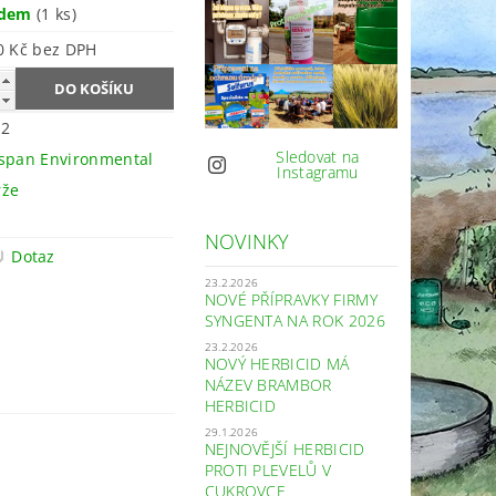
adem
(1 ks)
9 600 Kč bez DPH
F2
Sledovat na
span Environmental
Instagramu
rže
NOVINKY
Dotaz
23.2.2026
NOVÉ PŘÍPRAVKY FIRMY
SYNGENTA NA ROK 2026
23.2.2026
NOVÝ HERBICID MÁ
NÁZEV BRAMBOR
HERBICID
29.1.2026
NEJNOVĚJŠÍ HERBICID
PROTI PLEVELŮ V
CUKROVCE