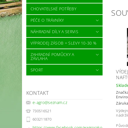
CHOVATELSKÉ POTŘEBY
SOU
PÉČE O TRÁVNÍKY
NÁHRADNÍ DÍLY A SERVIS
VÝPRODEJ ZÁSOB = SLEVY 10-30 %
ZAHRADNÍ POMŮCKY A
ZÁVLAHA
SPORT
VÝDE
NAFT
Skla
KONTAKT
Značk
Envir
e-agro
@
seznam.cz
Záruka
Výdejn
730516521
nádrží
603211870
Původ
https://www.facebook.com/eagrorako