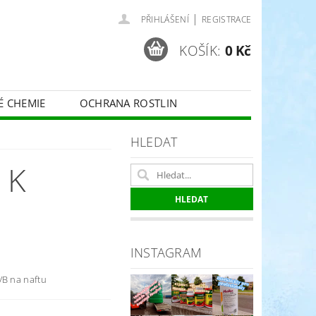
|
PŘIHLÁŠENÍ
REGISTRACE
KOŠÍK:
0 Kč
É CHEMIE
OCHRANA ROSTLIN
 VINNÉ RÉVY - BELCHIM
HLEDAT
 K
ČE O TRÁVNÍKY
SPORT
INSTAGRAM
/B na naftu