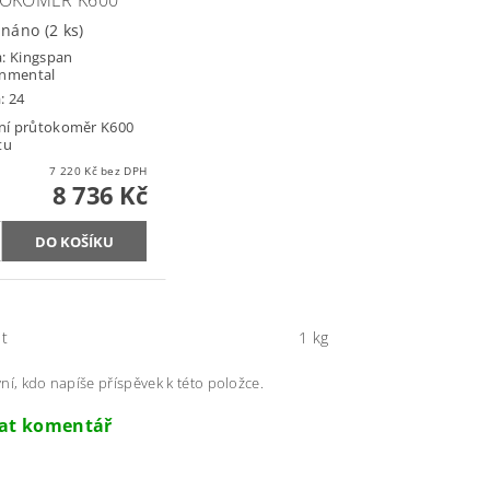
OKOMĚR K600
dnáno
(2 ks)
a:
Kingspan
onmental
: 24
lní průtokoměr K600
tu
7 220 Kč bez DPH
8 736 Kč
t
1 kg
ní, kdo napíše příspěvek k této položce.
dat komentář