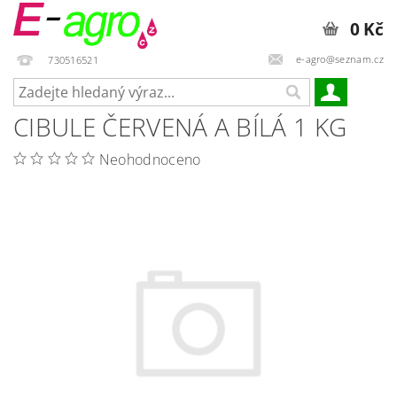
0 Kč
e-agro@seznam.cz
730516521
CIBULE ČERVENÁ A BÍLÁ 1 KG
Neohodnoceno