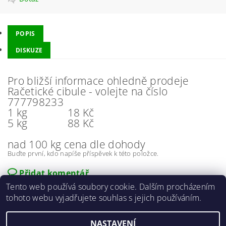
POPIS
DISKUZE
Pro bližší informace ohledně prodeje
Račetické cibule - volejte na číslo
777798233
1 kg
18 Kč
5 kg
88 Kč
nad 100 kg cena dle dohody
Buďte první, kdo napíše příspěvek k této položce.
Přidat komentář
Tento web používá soubory cookie. Dalším procházením
tohoto webu vyjadřujete souhlas s jejich používáním.
NASTAVENÍ