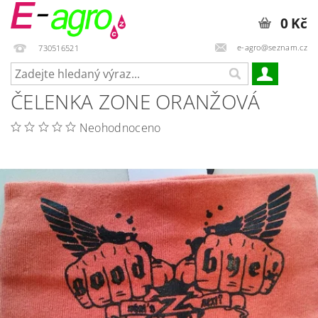
0 Kč
e-agro@seznam.cz
730516521
ČELENKA ZONE ORANŽOVÁ
Neohodnoceno