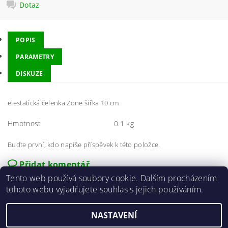
Dotaz
POPIS
PARAMETRY
DISKUZE
elestatická čelenka Zone šířka 10 cm
Hmotnost
0.1 kg
Buďte první, kdo napíše příspěvek k této položce.
Přidat komentář
Tento web používá soubory cookie. Dalším procházením
tohoto webu vyjadřujete souhlas s jejich používáním.
NASTAVENÍ