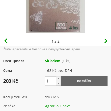
1
z 2
Žluté lapače vrtule třešňové s nevysychavým lepem
Dostupnost
Skladem
(1 ks)
Cena
168 Kč bez DPH
203 Kč
Kód produktu
9966M6
Značka
AgroBio Opava