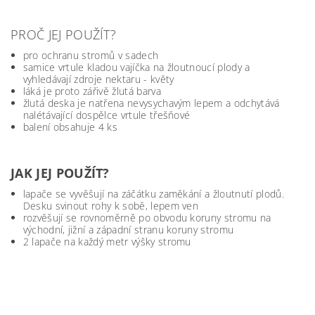
PROČ JEJ POUŽÍT?
pro ochranu stromů v sadech
samice vrtule kladou vajíčka na žloutnoucí plody a
vyhledávají zdroje nektaru - květy
láká je proto zářivě žlutá barva
žlutá deska je natřena nevysychavým lepem a odchytává
nalétávající dospělce vrtule třešňové
balení obsahuje 4 ks
JAK JEJ POUŽÍT?
lapače se vyvěšují na záčátku zaměkání a žloutnutí plodů.
Desku svinout rohy k sobě, lepem ven
rozvěšují se rovnoměrně po obvodu koruny stromu na
východní, jižní a západní stranu koruny stromu
2 lapače na každý metr výšky stromu