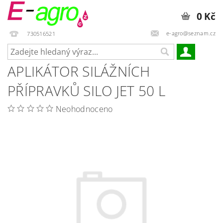
0 Kč
e-agro@seznam.cz
730516521
APLIKÁTOR SILÁŽNÍCH
PŘÍPRAVKŮ SILO JET 50 L
Neohodnoceno