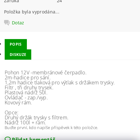
Záruka
24
Položka byla vyprodána...
Dotaz
POPIS
DISKUZE
Pohon 12V -membránové čerpadlo.
2m-hadice pro sání.
1,2m hadice tlaková pro výtlak s držákem trysky.
Filtr , tři druhy trysek.
Plastová nádrž 50l.
Ovládač - zap./vyp.
Kovový rám.
Opce:
Druhý držák trysky s filtrem.
Nádrž 100l + rám.
Buďte první, kdo napíše příspěvek k této položce.
Přidat komentář