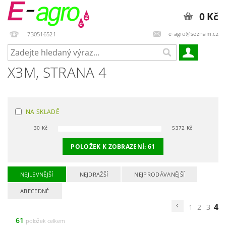
0 Kč
e-agro@seznam.cz
730516521
X3M
, STRANA 4
NA SKLADĚ
30
Kč
5372
Kč
POLOŽEK K ZOBRAZENÍ:
61
NEJLEVNĚJŠÍ
NEJDRAŽŠÍ
NEJPRODÁVANĚJŠÍ
ABECEDNĚ
4
1
2
3
61
položek celkem